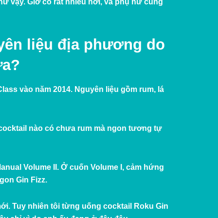
ư vậy. Giờ có rất nhiều nơi, và phụ nữ cũng
yên liệu địa phương do
ữa?
Class vào năm 2014. Nguyên liệu gồm rum, lá
 cocktail nào có chưa rum mà ngon tương tự
Manual Volume II. Ở cuốn Volume I, cảm hứng
gon Gin Fizz.
ới. Tuy nhiên tôi từng uống cocktail Roku Gin