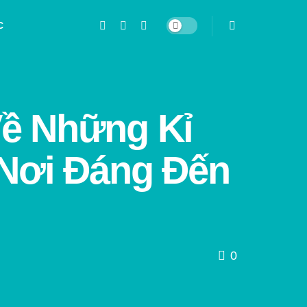
C
Về Những Kỉ
Nơi Đáng Đến
0