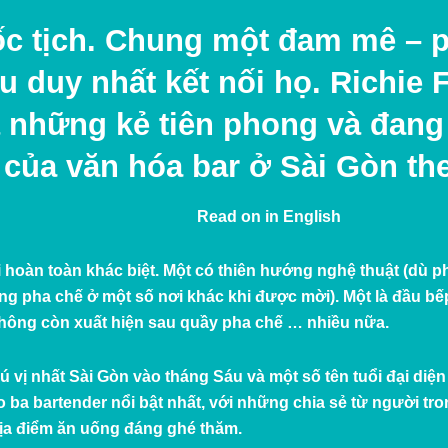
ốc tịch. Chung một đam mê – 
u duy nhất kết nối họ. Richie
à những kẻ tiên phong và đan
n của văn hóa bar ở Sài Gòn th
Read on in
English
hoàn toàn khác biệt. Một có thiên hướng nghệ thuật (dù ph
ũng pha chế ở một số nơi khác khi được mời). Một là đầu bế
không còn xuất hiện sau quầy pha chế … nhiều nữa.
 vị nhất Sài Gòn vào tháng Sáu và một số tên tuổi đại diện
o ba bartender nổi bật nhất, với những chia sẻ từ người tro
ịa điểm ăn uống đáng ghé thăm.