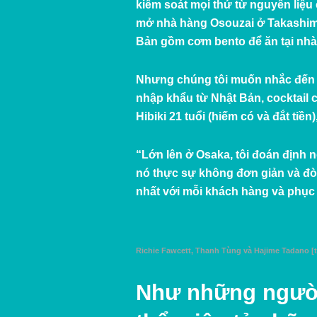
kiểm soát mọi thứ từ nguyên liệu
mở nhà hàng Osouzai ở Takashima
Bản gồm cơm bento để ăn tại nhà 
Nhưng chúng tôi muốn nhắc đến n
nhập khẩu từ Nhật Bản, cocktail c
Hibiki 21 tuổi (hiếm có và đắt t
“Lớn lên ở Osaka, tôi đoán định n
nó thực sự không đơn giản và đòi
nhất với mỗi khách hàng và phục 
Richie Fawcett, Thanh Tùng và Hajime Tadano [t
Như những người