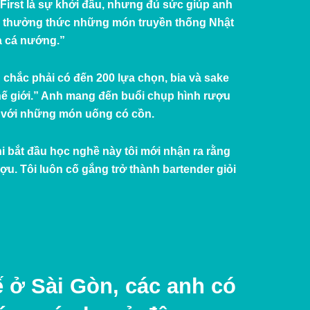
irst là sự khởi đầu, nhưng đủ sức giúp anh
hể thưởng thức những món truyền thống Nhật
à cá nướng.”
hắc phải có đến 200 lựa chọn, bia và sake
 thế giới.” Anh mang đến buổi chụp hình rượu
nh với những món uống có cồn.
hi bắt đầu học nghề này tôi mới nhận ra rằng
u. Tôi luôn cố gắng trở thành bartender giỏi
 ở Sài Gòn, các anh có