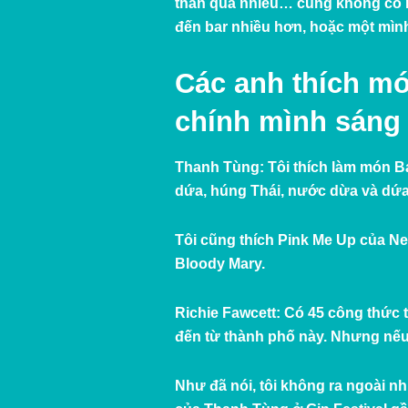
thân quá nhiều… cũng không có nh
đến bar nhiều hơn, hoặc một mìn
Các anh thích m
chính mình sáng
Thanh Tùng:
Tôi thích làm món B
dứa, húng Thái, nước dừa và d
Tôi cũng thích Pink Me Up của Ne
Bloody Mary.
Richie Fawcett:
Có 45 công thức t
đến từ thành phố này. Nhưng nếu t
Như đã nói, tôi không ra ngoài n