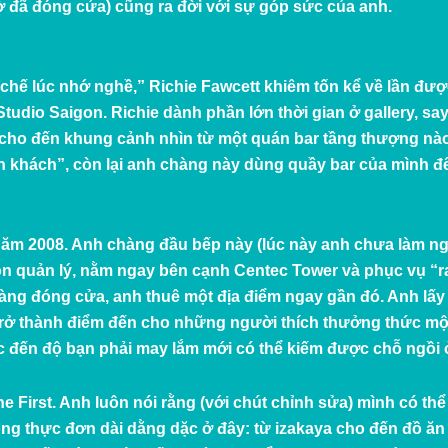
iờ đã đóng cửa) cũng ra đời với sự góp sức của anh.
a chế lúc nhớ nghề,” Richie Fawcett khiêm tốn kể về lần 
Studio Saigon. Richie dành phần lớn thời gian ở gallery, s
cho đến khung cảnh nhìn từ một quán bar tầng thượng nào
n khách”, còn lại anh chàng này dùng quầy bar của mình để 
ăm 2008. Anh chàng đầu bếp này (lúc này anh chưa làm ngh
n quản lý, nằm ngay bên cạnh Centec Tower và phục vụ “r
àng đóng cửa, anh thuê một địa điểm ngay gần đó. Anh lấy t
rở thành điểm đến cho những người thích thưởng thức một 
c đến độ bạn phải may lắm mới có thể kiếm được chỗ ngồi 
he First. Anh luôn nói rằng (với chút chỉnh sửa) mình có t
ng thực đơn dài dằng dặc ở đây: từ izakaya cho đến đồ ăn