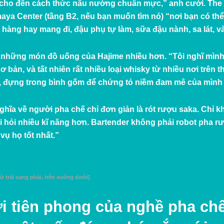
 cho đến cách thức nấu nướng chuẩn mực,” anh cười. The F
ya Center (tầng B2, nếu bạn muốn tìm nó) “nơi bạn có t
hàng hay mang đi, đậu phụ tự làm, sữa đậu nành, sa lát, v
hững món đồ uống của Hajime nhiều hơn. “Tôi nghĩ mình c
ơ bản, và tất nhiên rất nhiều loại whisky từ nhiều nơi trên
iền), đựng trong bình gốm để chứng tỏ niềm đam mê của mì
ghĩa về người pha chế chỉ đơn giản là rót rượu saka. Chỉ k
 hỏi nhiều kĩ năng hơn. Bartender không phải robot pha rượ
vụ họ tốt nhất.”
ừ trái sang phải, trên xuống dưới]
 tiên phong của nghề pha chế