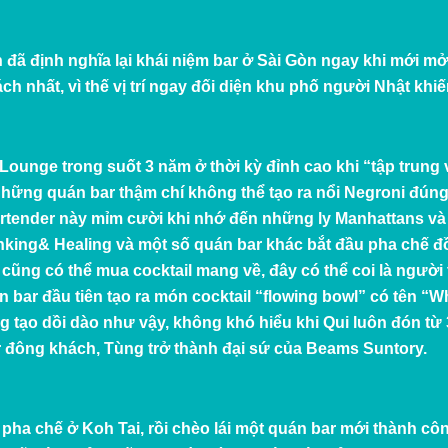
đã định nghĩa lại khái niệm bar ở Sài Gòn ngay khi mới m
ách nhất, vì thế vị trí ngay đối diện khu phố người Nhật 
Lounge trong suốt 3 năm ở thời kỳ đỉnh cao khi “tập trung 
hững quán bar thậm chí không thể tạo ra nổi Negroni đúng
bartender này mỉm cười khi nhớ đến những ly Manhattans v
inking& Healing và một số quán bar khác bắt đầu pha chế 
cũng có thể mua cocktail mang về, đây có thể coi là người t
n bar đầu tiên tạo ra món cocktail “flowing bowl” có tên “
g tạo dồi dào như vậy, không khó hiểu khi Qui luôn đón từ 3
đông khách, Tùng trở thành đại sứ của Beams Suntory.
pha chế ở Koh Tai, rồi chèo lái một quán bar mới thành côn