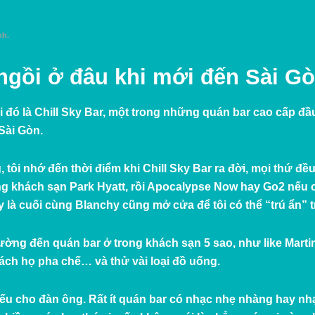
nh.
ngồi ở đâu khi mới đến Sài G
ồi đó là Chill Sky Bar, một trong những quán bar cao cấp đ
 Sài Gòn.
tôi nhớ đến thời điểm khi Chill Sky Bar ra đời, mọi thứ đề
ong khách sạn Park Hyatt, rồi Apocalypse Now hay Go2 nếu 
 là cuối cùng Blanchy cũng mở cửa để tôi có thể “trú ẩn”
hường đến quán bar ở trong khách sạn 5 sao, như like Mart
cách họ pha chế… và thử vài loại đồ uống.
yếu cho đàn ông. Rất ít quán bar có nhạc nhẹ nhàng hay nh