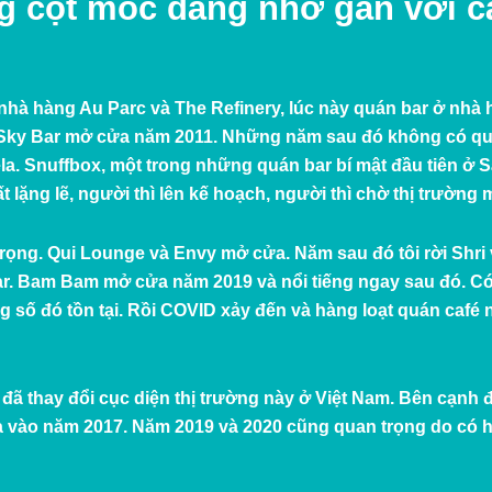
g cột mốc đáng nhớ gắn với c
nhà hàng Au Parc và The Refinery, lúc này quán bar ở nhà hà
l Sky Bar mở cửa năm 2011. Những năm sau đó không có quán
a. Snuffbox, một trong những quán bar bí mật đầu tiên ở 
 lặng lẽ, người thì lên kế hoạch, người thì chờ thị trường
rọng. Qui Lounge và Envy mở cửa. Năm sau đó tôi rời Shri
bar. Bam Bam mở cửa năm 2019 và nổi tiếng ngay sau đó. C
 số đó tồn tại. Rồi COVID xảy đến và hàng loạt quán café nh
đã thay đổi cục diện thị trường này ở Việt Nam. Bên cạnh 
a vào năm 2017. Năm 2019 và 2020 cũng quan trọng do có h