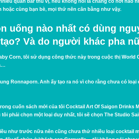
iều quán bar thú vị, nếu không nói là chẳng có nơi nào nh
h hoặc cùng bạn bè, mọi thứ nên cân bằng như vậy.
ón uống nào nhất có dùng ngu
 tạo? Và do người khác pha n
aby Corn, tôi sử dụng công thức này trong cuộc thị World 
ứa…
ung Ronnaporn. Anh ấy tạo ra nó vì cho rằng chưa có loại
rong cuốn sách mới của tôi Cocktail Art Of Saigon Drinks 
ôi phải chọn một loại duy nhất, tôi sẽ chọn The Studio Sai
hiều như trước nữa nên cũng chưa thử nhiều loại cocktail m