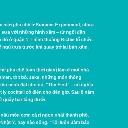
được mời pha chế ở Summer Experiment, chưa
ay sưa với những hình xăm – từ ngôi đền
 đó ở quận 1. Thỉnh thoảng Richie tổ chức
ngủ trưa trước khi quay trở lại bàn xăm.
ề pha chế toàn thời gian) làm ở một nhà
amen, thịt bò, sake, những món thông
ên mình đặt cho nó, “The First” – có nghĩa
ly cocktail cổ điển cho đến giờ. Sau 8 năm
ở quầy bar tầng dưới.
hể nấu món cơm cà ri ngon nhất thành phố.
 Nhật-Ý, hay hào sống. “Tôi luôn đảm bảo