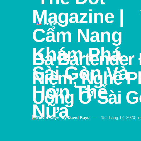
English
Ba Bartender 
Niệm, Nghề P
Uống Ở Sài G
by
David Kaye
15 Tháng 12, 2020
i