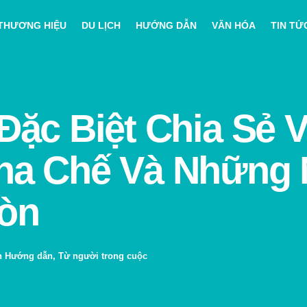
THƯƠNG HIỆU
DU LỊCH
HƯỚNG DẪN
VĂN HÓA
TIN TỨ
Đặc Biệt Chia Sẻ 
ha Chế Và Những 
òn
n
Hướng dẫn
,
Từ người trong cuộc