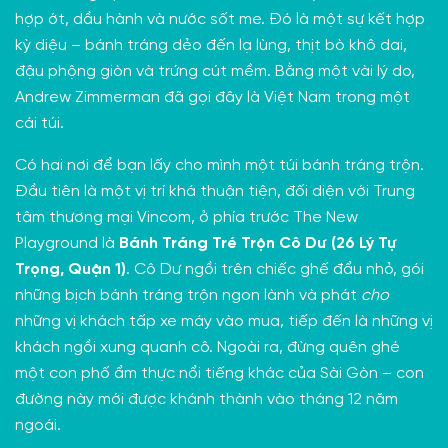
hợp ớt, dầu hành và nước sốt me. Đó là một sự kết hợp
kỳ diệu – bánh tráng dẻo đến lạ lùng, thịt bò khô dai,
đậu phộng giòn và trứng cút mềm. Bằng một vài lý do,
Andrew Zimmerman đã gọi đây là Việt Nam trong một
cái túi.
Có hai nơi để bạn lấy cho mình một túi bánh tráng trộn.
Đầu tiên là một vị trí khá thuận tiện, đối diện với Trung
tâm thương mại Vincom, ở phía trước The New
Playground là
Bánh Tráng Tré Trộn Cô Dư (26 Lý Tự
Trọng, Quận 1)
. Cô Dư ngồi trên chiếc ghế đẩu nhỏ, gói
những bịch bánh tráng trộn ngon lành và phát
cho
những vị khách tấp xe máy vào mua, tiếp đến là những vị
khách ngồi xung quanh cô. Ngoài ra, đừng quên ghé
một con phố ẩm thực nổi tiếng khác của Sài Gòn – con
đường này mới được
khánh thành vào tháng 12 năm
ngoái
.