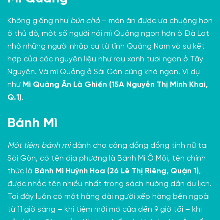
Không giống như
bún chả
– món ăn được ưa chuộng hơn
ở thủ đô, một số người nói mì Quảng ngon hơn ở Đà Lạt
nhờ những người nhập cư từ tỉnh Quảng Nam và sự kết
hợp của các nguyên liệu như rau xanh tươi ngon ở Tây
Nguyên. Và mì Quảng ở Sài Gòn cũng khá ngon. Ví dụ
như
Mì Quảng Ăn Là Ghiền (15A Nguyễn Thị Minh Khai,
Q.1)
.
Bánh Mì
Một tiệm bánh mì
dành cho cộng đồng đồng tính nữ tại
Sài Gòn, có tên địa phương là Bánh Mì Ô Môi, tên chính
thức là
Bánh Mì Huỳnh Hoa (26 Lê Thị Riêng, Quận 1)
,
được nhắc tên nhiều nhất trong sách hướng dẫn du lịch.
Tại đây luôn có một hàng dài người xếp hàng bên ngoài
từ 11 giờ sáng – khi tiệm mới mở cửa đến 9 giờ tối – khi