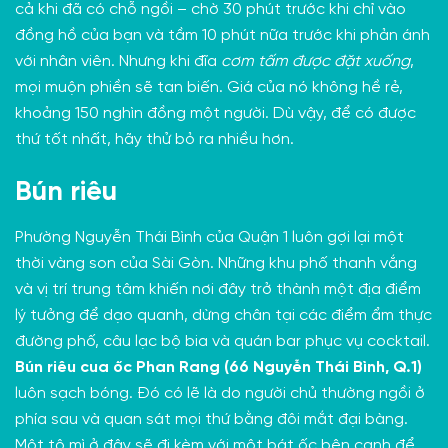
cả khi đã có chỗ ngồi – chờ 30 phút trước khi chỉ vào
đồng hồ của bạn và tầm 10 phút nữa trước khi phản ánh
với nhân viên. Nhưng khi đĩa
cơm tấm được đặt xuống
,
mọi muộn phiền sẽ tan biến. Giá của nó không hề rẻ,
khoảng 150 nghìn đồng một người. Dù vậy, để có được
thứ tốt nhất, hãy thử bỏ ra nhiều hơn.
Bún riêu
Phường Nguyễn Thái Bình của Quận 1 luôn gợi lại một
thời vàng son của Sài Gòn. Những khu phố thanh vắng
và vị trí trung tâm khiến nơi đây trở thành một
địa điểm
lý tưởng để dạo quanh
, dừng chân tại các điểm ẩm thực
đường phố, câu lạc bộ bia và quán bar phục vụ cocktail.
Bún riêu cua ốc Phan Rang (66 Nguyễn Thái Bình, Q.1)
luôn sạch bóng. Đó có lẽ là do người chủ thường ngồi ở
phía sau và quan sát mọi thứ bằng đôi mắt đại bàng.
Một tô mì ở đây sẽ đi kèm với một bát ốc bên cạnh để