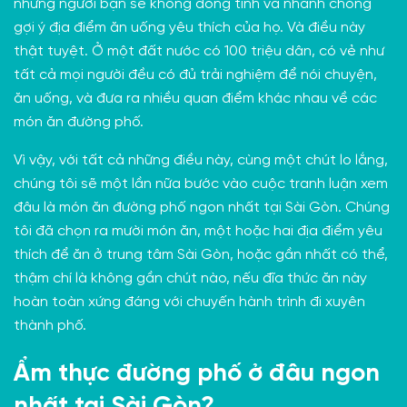
những người bạn sẽ không đồng tình và nhanh chóng
gợi ý địa điểm ăn uống yêu thích của họ. Và điều này
thật tuyệt. Ở một đất nước có 100 triệu dân, có vẻ như
tất cả mọi người đều có đủ trải nghiệm để nói chuyện,
ăn uống, và đưa ra nhiều quan điểm khác nhau về các
món ăn đường phố.
Vì vậy, với tất cả những điều này, cùng một chút lo lắng,
chúng tôi sẽ một lần nữa
bước vào cuộc tranh luận
xem
đâu là món ăn đường phố ngon nhất tại Sài Gòn. Chúng
tôi đã chọn ra mười món ăn, một hoặc hai địa điểm yêu
thích để ăn ở trung tâm Sài Gòn, hoặc gần nhất có thể,
thậm chí là không gần chút nào, nếu đĩa thức ăn này
hoàn toàn xứng đáng với chuyến hành trình đi xuyên
thành phố.
Ẩm thực đường phố ở đâu ngon
nhất tại Sài Gòn?