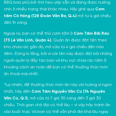
BBQ bao phủ bởi thịt heo ướp sẵn và đang được nướng
chín ở nhiều trạng thái khác nhau. Hãy ghé qua
Cơm
tấm Cô Hồng (128 Đoàn Văn Bơ, Q.4)
mở từ 4 giờ chiều
đến 1h sáng.
Ngoài ra, bạn có thể thử
cơm tấm
ở
Cơm Tấm Bãi Rác
(73 Lê Văn Linh, Quận 4)
. Quán ăn được đặt tên theo
kho chứa rác gần đó, mở cửa từ 4 giờ chiều đến nửa
đêm. Đừng lo lắng, bởi vì cái tên này được đặt bởi những
người quản lý đầy táo bạo và khu vực chứa rác nằm ở
khoảng cách an toàn để bạn có thể thưởng thức món
ăn thoải mái nhất.
Tuy nhiên, để thưởng thức món ăn này với hương vị ngon
nhất, hãy đến
Cơm Tấm Nguyễn Văn Cừ (74 Nguyễn
Văn Cừ, Q.1)
, mở cửa từ 7 giờ 30 sáng đến 3 giờ 30
chiều. Thời gian chờ đợi có thể lâu – vì vậy hãy tránh ăn
vào buổi trưa. Và bạn có thể vẫn phải đợi khá lâu ngay