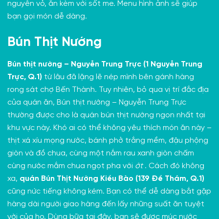
nguyên vỏ, ăn kèm với sốt me. Menu hình ảnh sẽ giúp
bạn gọi món dễ dàng.
Bún Thịt Nướng
Bún thịt nướng – Nguyễn Trung Trực (1 Nguyễn Trung
Trực, Q.1)
từ lâu đã lặng lẽ nép mình bên gánh hàng
rong sát chợ Bến Thành. Tuy nhiên, bỏ qua vị trí đắc địa
của quán ăn, Bún thịt nướng – Nguyễn Trung Trực
thường được cho là quán bún thịt nướng ngon nhất tại
khu vực này. Khó ai có thể không yêu thích món ăn này –
thịt xá xíu mọng nước, bánh phở trắng mềm, đậu phộng
giòn và đồ chua, cùng một nắm rau xanh giòn chấm
cùng nước mắm chua ngọt pha với
ớt
. Cách đó không
xa,
quán Bún Thịt Nướng Kiều Bào (139 Đề Thám, Q.1)
cũng nức tiếng không kém. Bạn có thể dễ dàng bắt gặp
hàng dài người giao hàng đến lấy những suất ăn tuyệt
vời của họ. Dùng bữa tại đây, bạn sẽ được múc nước