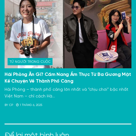
TỪ NGƯỜI TRONG CUỘC
Hải Phòng Ăn Gì? Cẩm Nang Ẩm Thực Từ Ba Gương Mặt
Kể Chuyện Về Thành Phố Cảng
Hải Phòng – thành phố cảng lớn nhất và “chịu chơi” bậc nhất
Việt Nam – chỉ cách Hà...
BY
CP
1 THÁNG 6, 2025
Để lại một bình luận