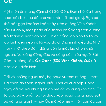
Ốc
Một món ăn mang đậm chất Sài Gòn. Đun nhỏ lửa trong
nước sốt bơ, sau đó cho vào một số loại gia vị. Bạn có
thể bắt gặp khoảnh khắc này trên đường Vĩnh Khánh
của Quận 4, một phần của thành phố đang trên đường
trở thành di sản văn hóa. Chiếc cổng lớn hình tổ tò vò
lấp lánh đèn neon ở lối vào đã chứng minh điều đó. Như
mọi khi, đi theo đám đông luôn là một lựa chọn khôn
ngoan. Nơi càng đông đúc và càng có nhiều người Sài
Gòn thì càng tốt.
Ốc Oanh (534 Vĩnh Khánh, Q.4)
là
một ví dụ điển hình.
Đối với những người mới, họ phục vụ tôm nướng – một
lựa chọn an toàn, nghêu kiểu Thái và cua hấp. Hoặc
ngay cả đối với những tín đồ mê ốc vô cùng khó tính, Ốc
tỏi xào bơ – phần ốc tỏi được xào ngập trong nước sốt
bơ vàng óng ánh – hay Ốc mỡ xào me – một con ốc còn