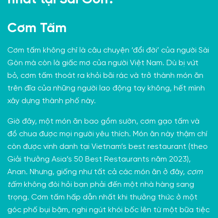
Cơm Tấm
Cơm tấm không chỉ là câu chuyện ‘đổi đời’ của người Sài
Gòn mà còn là giấc mơ của người Việt Nam. Dù bị vứt
bỏ, cơm tấm thoát ra khỏi bãi rác và trở thành món ăn
trên đĩa của những người lao động tay không, hết mình
xây dựng thành phố này.
Giờ đây, một món ăn bao gồm sườn, cơm gạo tấm và
đồ chua được mọi người yêu thích. Món ăn này thậm chí
còn được vinh danh tại Vietnam’s best restaurant (theo
Giải thưởng Asia’s 50 Best Restaurants năm 2023),
Anan. Nhưng, giống như tất cả các món ăn ở đây,
cơm
tấm
không đòi hỏi bạn phải đến một nhà hàng sang
trọng. Cơm tấm hấp dẫn nhất khi thưởng thức ở một
góc phố bụi bặm, nghi ngút khói bốc lên từ một bữa tiệc