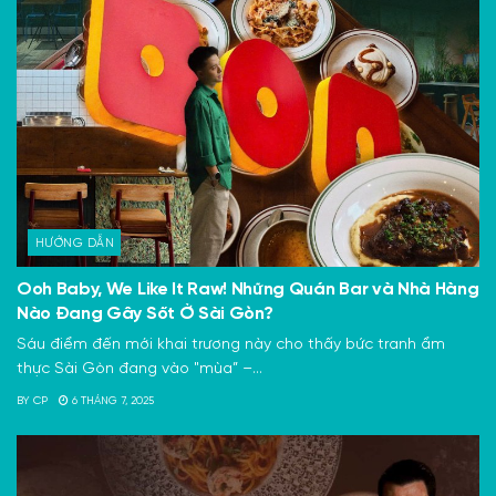
HƯỚNG DẪN
Ooh Baby, We Like It Raw! Những Quán Bar và Nhà Hàng
Nào Đang Gây Sốt Ở Sài Gòn?
Sáu điểm đến mới khai trương này cho thấy bức tranh ẩm
thực Sài Gòn đang vào "mùa” –...
BY
CP
6 THÁNG 7, 2025