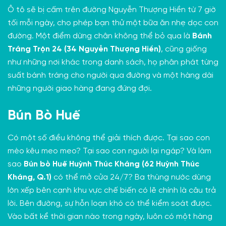
Ô tô sẽ bị cấm trên đường Nguyễn Thượng Hiền từ 7 giờ
tối mỗi ngày, cho phép bạn thử một bữa ăn nhẹ dọc con
đường. Một điểm dừng chân không thể bỏ qua là
Bánh
Tráng Trộn 24 (34 Nguyễn Thượng Hiền)
, cũng giống
như những nơi khác trong danh sách, họ phân phát từng
suất bánh tráng cho người qua đường và một hàng dài
những người giao hàng đang đứng đợi.
Bún Bò Huế
Có một số điều không thể giải thích được. Tại sao con
mèo kêu meo meo? Tại sao con người lại ngáp? Và làm
sao
Bún bò Huế Huỳnh Thúc Kháng (62 Huỳnh Thúc
Kháng, Q.1)
có thể mở cửa 24/7? Ba thùng nước dùng
lớn xếp bên cạnh khu vực chế biến có lẽ chính là câu trả
lời. Bên đường, sự hỗn loạn khó có thể kiểm soát được.
Vào bất kể thời gian nào trong ngày, luôn có một hàng