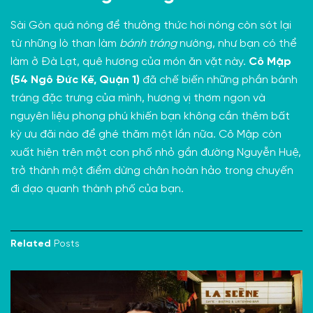
Sài Gòn quá nóng để thưởng thức hơi nóng còn sót lại
từ những lò than làm
bánh tráng
nướng, như bạn có thể
làm ở Đà Lạt, quê hương của món ăn vặt này.
Cô Mập
(54 Ngô Đức Kế, Quận 1)
đã chế biến những phần bánh
tráng đặc trưng của mình, hương vị thơm ngon và
nguyên liệu phong phú khiến bạn không cần thêm bất
kỳ ưu đãi nào để ghé thăm một lần nữa. Cô Mập còn
xuất hiện trên một con phố nhỏ gần đường Nguyễn Huệ,
trở thành một điểm dừng chân hoàn hảo trong chuyến
đi dạo quanh thành phố của bạn.
Related
Posts