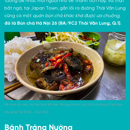
tường để nhắc mọi người nhớ về thành tích này. Và thật
bất ngờ, tại Japan Town, gần lối ra đường Thái Văn Lung
cũng có một
quán bún chả khác khá được ưa chuộng,
đó là Bún chả Hà Nội 26 (8A/9C2 Thái Văn Lung, Q.1)
.
Với món ăn này, Hà Nội làm tốt hơn. Nhưng thèm bún chả và đang ở Sài Gòn,
hãy ghé Tía Tô Đỏ – Bún Chả.
Bánh Tráng Nướng