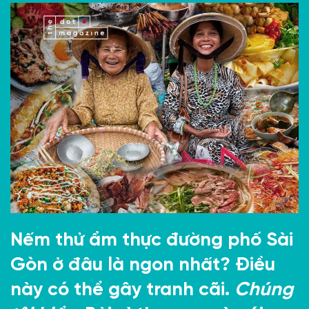
Nếm thử ẩm thực đường phố Sài
Gòn ở đâu là ngon nhất? Điều
này có thể gây tranh cãi.
Chúng