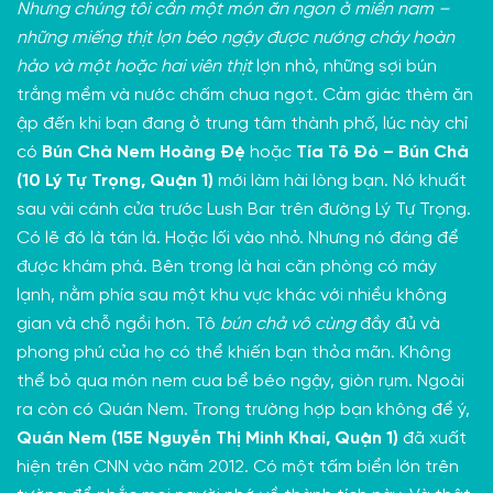
Nhưng chúng tôi cần một món ăn ngon ở miền nam –
những miếng thịt lợn béo ngậy được nướng cháy hoàn
hảo và một hoặc hai viên thịt
lợn nhỏ, những sợi bún
trắng mềm và nước chấm chua ngọt. Cảm giác thèm ăn
ập đến khi bạn đang ở trung tâm thành phố, lúc này chỉ
có
Bún Chả Nem Hoàng Đệ
hoặc
Tía Tô Đỏ – Bún Chả
(10 Lý Tự Trọng, Quận 1)
mới làm hài lòng bạn. Nó khuất
sau vài cánh cửa trước Lush Bar trên đường Lý Tự Trọng.
Có lẽ đó là tán lá. Hoặc lối vào nhỏ. Nhưng nó đáng để
được khám phá. Bên trong là hai căn phòng có máy
lạnh, nằm phía sau một khu vực khác với nhiều không
gian và chỗ ngồi hơn. Tô
bún chả vô cùng
đầy đủ và
phong phú của họ có thể khiến bạn thỏa mãn. Không
thể bỏ qua món nem cua bể béo ngậy, giòn rụm. Ngoài
ra còn có Quán Nem. Trong trường hợp bạn không để ý,
Quán Nem (15E Nguyễn Thị Minh Khai, Quận 1)
đã xuất
hiện trên CNN vào năm 2012. Có một tấm biển lớn trên