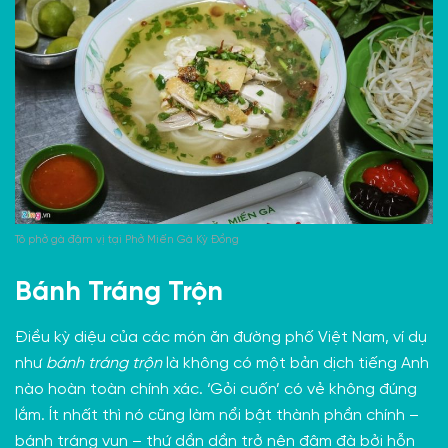
Tô phở gà đậm vị tại Phở Miến Gà Kỳ Đồng
Bánh Tráng Trộn
Điều kỳ diệu của các món ăn đường phố Việt Nam, ví dụ
như
bánh tráng trộn
là không có một bản dịch tiếng Anh
nào hoàn toàn chính xác. ‘Gỏi cuốn’ có vẻ không đúng
lắm. Ít nhất thì nó cũng làm nổi bật thành phần chính –
bánh tráng vụn – thứ dần dần trở nên đậm đà bởi hỗn