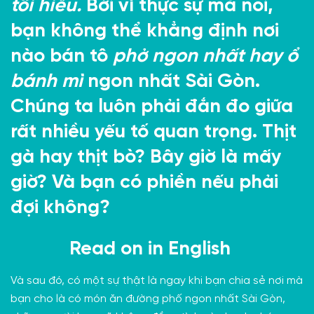
tôi hiểu.
Bởi vì thực sự mà nói,
bạn không thể khẳng định nơi
nào bán tô
phở ngon nhất hay ổ
bánh mì
ngon nhất Sài Gòn.
Chúng ta luôn phải đắn đo giữa
rất nhiều yếu tố quan trọng. Thịt
gà hay thịt bò? Bây giờ là mấy
giờ? Và bạn có phiền nếu phải
đợi không?
Read on in
English
Và sau đó, có một sự thật là ngay khi bạn chia sẻ nơi mà
bạn cho là có món ăn đường phố ngon nhất Sài Gòn,