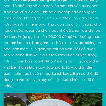
vị,
Phở Phượng (25 Hoàng Sa, Quận 1)
sẽ làm hài lòng
bạn. Tô phở này sẽ đưa bạn lên một chuyến du ngoạn
tuyệt vời của vị giác. Thịt bò được xếp cao chồng lên
nhau giống như ngọn núi Phú Sĩ, nước dùng đậm đà và
hơi cay, sợi mì mềm lỏng. Thực đơn cũng rất rõ ràng cho
người nước ngoài lựa chọn: bát nhỏ và chọn loại thịt bò
ăn kèm, hoặc gọi bát lớn (90.000 đồng) và thưởng thức
cả tám loại thịt, bao gồm thịt bò tái, sườn, ức, miếng ức
béo, gân mềm, sụn giòn, và thịt bò viên. Tất cả được
tạo ra bằng tình yêu và sự tận tâm được duy trì trong
hơn 43 năm kinh doanh. Phở Phượng nằm ngay đối diện
Phở Bê Thanh Đa, ngay đầu ngõ, là lối vào dẫn đến
quán cơm trưa huyền thoại Lunch Lady. Bạn có thể dễ
dàng sa vào khu vực này cả một buổi chiều chỉ để ăn
uống.