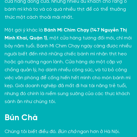
cửa hàng đóng cửa. Nhưng nhiều du khách cho rằng ổ
bánh mì khá to và có
quá nhiều thịt
để có thể thưởng
thức một cách thoải mái nhất.
Một gợi ý khác là
Bánh Mì Chim Chạy (147 Nguyễn Thị
Minh Khai, Quận 1)
, một cửa hàng tương đối mới, chỉ mới
bảy năm tuổi. Bánh Mì Chim Chạy ngày càng được nhiều
người biết đến nhờ những chiếc bánh mì nhân thịt heo
hoặc gà nướng ngon lành. Cửa hàng do một cặp vợ
chồng
quản lý
, họ dành nhiều công sức, và từ bỏ công
việc văn phòng để cống hiến hết mình cho món bánh mì
kẹp. Giới doanh nghiệp đã mất đi hai tài năng trẻ tuổi,
nhưng đó chính là niềm sung sướng của các thực khách
sành ăn như chúng tôi.
Bún Chả
Chúng tôi biết điều đó.
Bún chả
ngon hơn ở Hà Nội.