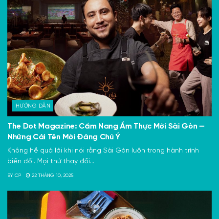
HƯỚNG DẪN
The Dot Magazine: Cẩm Nang Ẩm Thực Mới Sài Gòn —
Những Cái Tên Mới Đáng Chú Ý
Không hề quá lời khi nói rằng Sài Gòn luôn trong hành trình
biến đổi. Mọi thứ thay đổi...
BY
CP
22 THÁNG 10, 2025