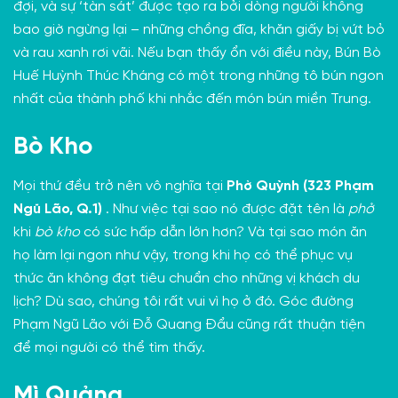
đợi, và sự ‘tàn sát’ được tạo ra bởi dòng người không
bao giờ ngừng lại – những chồng đĩa, khăn giấy bị vứt bỏ
và rau xanh rơi vãi. Nếu bạn thấy ổn với điều này, Bún Bò
Huế Huỳnh Thúc Kháng có một trong những tô bún ngon
nhất của thành phố khi nhắc đến món bún miền Trung.
Bò Kho
Mọi thứ đều trở nên vô nghĩa tại
Phở Quỳnh (323 Phạm
Ngũ Lão, Q.1)
. Như việc tại sao nó được đặt tên là
phở
khi
bò kho
có sức hấp dẫn lớn hơn? Và tại sao món ăn
họ làm lại ngon như vậy, trong khi họ có thể phục vụ
thức ăn không đạt tiêu chuẩn cho những vị khách du
lịch? Dù sao, chúng tôi rất vui vì họ ở đó. Góc đường
Phạm Ngũ Lão với Đỗ Quang Đẩu cũng rất thuận tiện
để mọi người có thể tìm thấy.
Mì Quảng