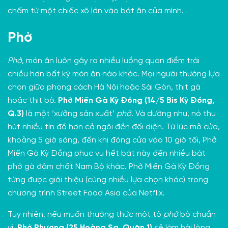
chấm từ một chiếc xô lớn vào bát ăn của mình.
Phở
Phở
, món ăn luôn gây ra nhiều luồng quan điểm trái
chiều hơn bất kỳ món ăn nào khác. Mọi người thường lựa
chọn giữa phong cách Hà Nội hoặc Sài Gòn, thịt gà
hoặc thịt bò.
Phở Miến Gà Kỳ Đồng (14/5 Bis Kỳ Đồng,
Q.3)
là một ‘xưởng sản xuất’
phở
. Và dường như, nó thu
hút nhiều tín đồ hơn cả ngôi đền đối diện. Từ lúc mở cửa,
khoảng 5 giờ sáng, đến khi đóng cửa vào 10 giờ tối, Phở
Miến Gà Kỳ Đồng phục vụ hết bát này đến nhiều bát
phở gà đậm chất Nam Bộ khác. Phở Miến Gà Kỳ Đồng
từng được giới thiệu (cùng nhiều lựa chọn khác) trong
chương trình Street Food Asia của Netflix.
Tuy nhiên, nếu muốn thưởng thức một tô
phở
bò chuẩn