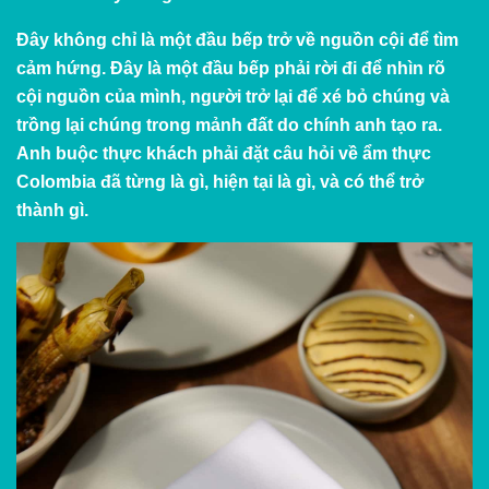
Đây không chỉ là một đầu bếp trở về nguồn cội để tìm
cảm hứng. Đây là một đầu bếp phải rời đi để nhìn rõ
cội nguồn của mình, người trở lại để xé bỏ chúng và
trồng lại chúng trong mảnh đất do chính anh tạo ra.
Anh buộc thực khách phải đặt câu hỏi về ẩm thực
Colombia đã từng là gì, hiện tại là gì, và có thể trở
thành gì.