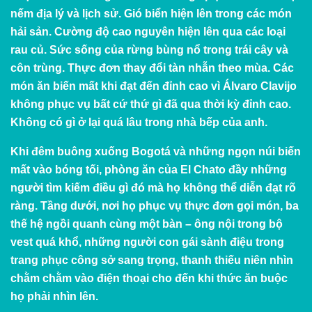
nếm địa lý và lịch sử. Gió biển hiện lên trong các món
hải sản. Cường độ cao nguyên hiện lên qua các loại
rau củ. Sức sống của rừng bùng nổ trong trái cây và
côn trùng. Thực đơn thay đổi tàn nhẫn theo mùa. Các
món ăn biến mất khi đạt đến đỉnh cao vì Álvaro Clavijo
không phục vụ bất cứ thứ gì đã qua thời kỳ đỉnh cao.
Không có gì ở lại quá lâu trong nhà bếp của anh.
Khi đêm buông xuống Bogotá và những ngọn núi biến
mất vào bóng tối, phòng ăn của El Chato đầy những
người tìm kiếm điều gì đó mà họ không thể diễn đạt rõ
ràng. Tầng dưới, nơi họ phục vụ thực đơn gọi món, ba
thế hệ ngồi quanh cùng một bàn – ông nội trong bộ
vest quá khổ, những người con gái sành điệu trong
trang phục công sở sang trọng, thanh thiếu niên nhìn
chằm chằm vào điện thoại cho đến khi thức ăn buộc
họ phải nhìn lên.