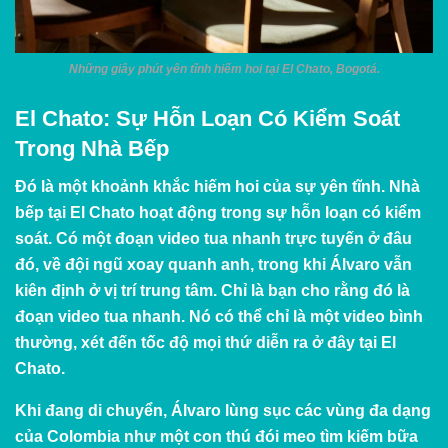
Những giây phút yên tĩnh hiếm hoi tại El Chato, Bogotá.
El Chato:
Sự Hỗn Loạn Có Kiểm Soát
Trong Nhà Bếp
Đó là một khoảnh khắc hiếm hoi của sự yên tĩnh. Nhà
bếp tại El Chato hoạt động trong sự hỗn loạn có kiểm
soát. Có một đoạn video tua nhanh trực tuyến ở đâu
đó, về đội ngũ xoay quanh anh, trong khi Álvaro vẫn
kiên định ở vị trí trung tâm. Chỉ là bạn cho rằng đó là
đoạn video tua nhanh. Nó có thể chỉ là một video bình
thường, xét đến tốc độ mọi thứ diễn ra ở đây tại El
Chato.
Khi đang di chuyển, Álvaro lùng sục các vùng đa dạng
của Colombia như một con thú đói meo tìm kiếm bữa