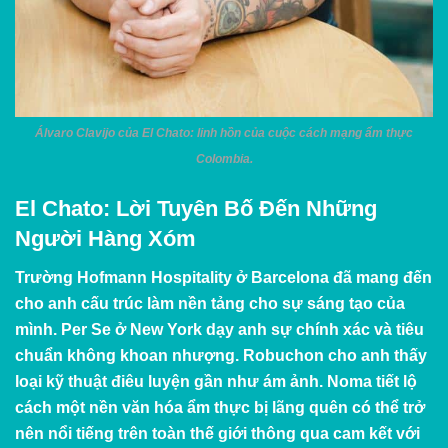
Álvaro Clavijo của El Chato: linh hồn của cuộc cách mạng ẩm thực
Colombia.
El Chato: Lời Tuyên Bố Đến Những
Người Hàng Xóm
Trường Hofmann Hospitality ở Barcelona đã mang đến
cho anh cấu trúc làm nền tảng cho sự sáng tạo của
mình. Per Se ở New York dạy anh sự chính xác và tiêu
chuẩn không khoan nhượng. Robuchon cho anh thấy
loại kỹ thuật điêu luyện gần như ám ảnh. Noma tiết lộ
cách một nền văn hóa ẩm thực bị lãng quên có thể trở
nên nổi tiếng trên toàn thế giới thông qua cam kết với