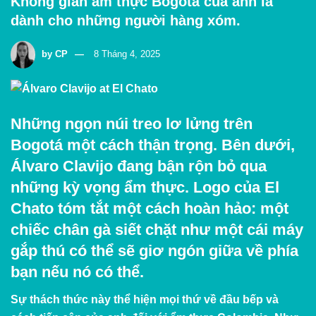
Không gian ẩm thực Bogotá của anh là
dành cho những người hàng xóm.
by
CP
8 Tháng 4, 2025
Những ngọn núi treo lơ lửng trên
Bogotá một cách thận trọng. Bên dưới,
Álvaro Clavijo đang bận rộn bỏ qua
những kỳ vọng ẩm thực. Logo của El
Chato tóm tắt một cách hoàn hảo: một
chiếc chân gà siết chặt như một cái máy
gắp thú có thể sẽ giơ ngón giữa về phía
bạn nếu nó có thể.
Sự thách thức này thể hiện mọi thứ về đầu bếp và