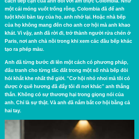
cách tiếp cận của anh đối với ẩm thực Colombia. Như
một cái móng vuốt trống rỗng, Colombia đã để anh
tuột khỏi bàn tay của họ, anh nhớ lại. Hoặc nhà bếp
của họ không mang đến cho anh cơ hội mà anh khao
khát. Vì vậy, anh đã rời đi, trở thành người rửa chén ở
Paris, nơi anh chà nồi trong khi xem các đầu bếp khác
tạo ra phép màu.
Anh đã từng bước đi lên một cách có phương pháp,
đấu tranh cho từng tấc đất trong một số nhà bếp đòi
hỏi khắt khe nhất thế giới. “Cơ hội nhỏ nhoi mà tôi có
được ở quê hương đã đẩy tôi đi nơi khác” anh thẳng
thắn. Không có sự thương hại trong giọng nói của
anh. Chỉ là sự thật. Và anh đã nắm bắt cơ hội bằng cả
hai tay.