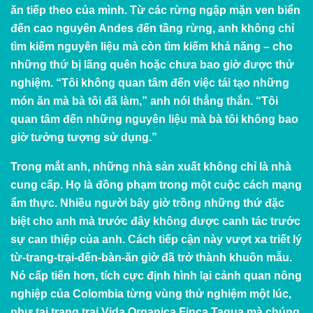
ăn tiếp theo của mình. Từ các rừng ngập mặn ven biển
đến cao nguyên Andes đến tầng rừng, anh không chỉ
tìm kiếm nguyên liệu mà còn tìm kiếm khả năng – cho
những thứ bị lãng quên hoặc chưa bao giờ được thử
nghiệm. “Tôi không quan tâm đến việc tái tạo những
món ăn mà bà tôi đã làm,” anh nói thẳng thắn. “Tôi
quan tâm đến những nguyên liệu mà bà tôi không bao
giờ tưởng tượng sử dụng.”
Trong mắt anh, những nhà sản xuất không chỉ là nhà
cung cấp. Họ là đồng phạm trong một cuộc cách mạng
ẩm thực. Nhiều người bây giờ trồng những thứ đặc
biệt cho anh mà trước đây không được canh tác trước
sự can thiệp của anh. Cách tiếp cận này vượt xa triết lý
từ-trang-trại-đến-bàn-ăn giờ đã trở thành khuôn mẫu.
Nó cấp tiến hơn, tích cực định hình lại cảnh quan nông
nghiệp của Colombia từng vùng thử nghiệm một lúc,
như tại trang trại Vida Organica Finca Tagua mà chúng