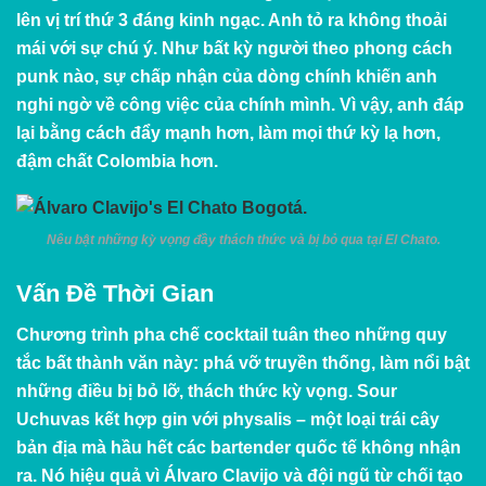
lên vị trí thứ 3 đáng kinh ngạc. Anh tỏ ra không thoải
mái với sự chú ý. Như bất kỳ người theo phong cách
punk nào, sự chấp nhận của dòng chính khiến anh
nghi ngờ về công việc của chính mình. Vì vậy, anh đáp
lại bằng cách đẩy mạnh hơn, làm mọi thứ kỳ lạ hơn,
đậm chất Colombia hơn.
Nêu bật những kỳ vọng đầy thách thức và bị bỏ qua tại El Chato.
Vấn Đề Thời Gian
Chương trình pha chế cocktail tuân theo những quy
tắc bất thành văn này: phá vỡ truyền thống, làm nổi bật
những điều bị bỏ lỡ, thách thức kỳ vọng. Sour
Uchuvas kết hợp gin với physalis – một loại trái cây
bản địa mà hầu hết các bartender quốc tế không nhận
ra. Nó hiệu quả vì Álvaro Clavijo và đội ngũ từ chối tạo