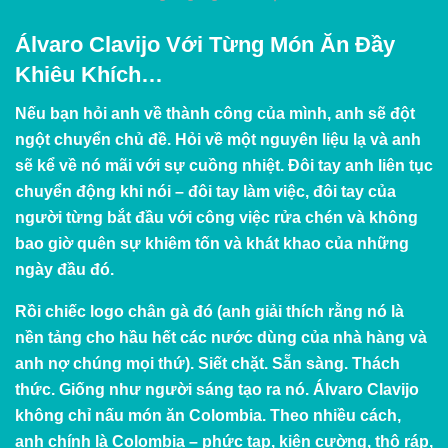
Álvaro Clavijo Với Từng Món Ăn Đầy
Khiêu Khích…
Nếu bạn hỏi anh về thành công của mình, anh sẽ đột
ngột chuyển chủ đề. Hỏi về một nguyên liệu lạ và anh
sẽ kể về nó mãi với sự cuồng nhiệt. Đôi tay anh liên tục
chuyển động khi nói – đôi tay làm việc, đôi tay của
người từng bắt đầu với công việc rửa chén và không
bao giờ quên sự khiêm tốn và khát khao của những
ngày đầu đó.
Rồi chiếc logo chân gà đó (anh giải thích rằng nó là
nền tảng cho hầu hết các nước dùng của nhà hàng và
anh nợ chúng mọi thứ). Siết chặt. Sẵn sàng. Thách
thức. Giống như người sáng tạo ra nó. Álvaro Clavijo
không chỉ nấu món ăn Colombia. Theo nhiều cách,
anh chính là Colombia – phức tạp, kiên cường, thô ráp,