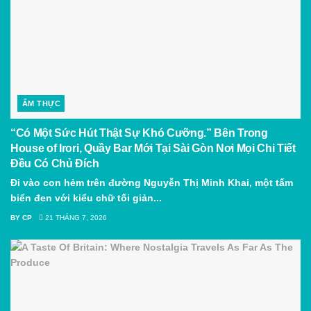
ẨM THỰC
“Có Một Sức Hút Thật Sự Khó Cưỡng.” Bên Trong
House of Irori, Quầy Bar Mới Tại Sài Gòn Nơi Mọi Chi Tiết
Đều Có Chủ Đích
Đi vào con hẻm trên đường Nguyễn Thị Minh Khai, một tấm
biển đen với kiểu chữ tối giản...
BY
CP
21 THÁNG 7, 2026