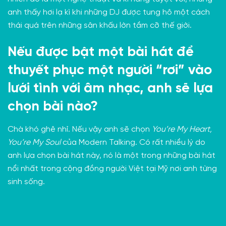
anh thấy hơi lạ kì khi những DJ được tung hô một cách
thái quá trên những sân khấu lớn tầm cỡ thế giới.
Nếu được bật một bài hát để
thuyết phục một người “rơi” vào
lưới tình với âm nhạc, anh sẽ lựa
chọn bài nào?
Chà khó ghê nhỉ. Nếu vậy anh sẽ chọn
You’re My Heart,
You’re My Soul
của Modern Talking. Có rất nhiều lý do
anh lựa chọn bài hát này, nó là một trong những bài hát
nổi nhất trong cộng đồng người Việt tại Mỹ nơi anh từng
sinh sống.