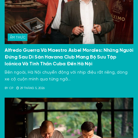
ẨM THỰC
Alfredo Guerra Và Maestro Asbel Morales: Những Người
Đứng Sau Di Sản Havana Club Mang Bộ Sưu Tập
Icónica Và Tinh Thần Cuba Đến Hà Nội
Bên ngoài, Hà Nội chuyển động với nhịp điệu rất riêng, dòng
xe cộ cuộn mình qua từng ngã...
BY
CP
29 THÁNG 5, 2026