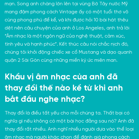
mạn. Song anh chàng lớn lên tại vùng Bờ Tây nước Mỹ
mang đậm phong cách Vintage ấy có một tuổi thơ vô
cùng phong phú để kể, và khi được hỏi 10 bài hát thêu
dệt nên câu chuyện của anh ở Los Angeles, anh trả lời
“Âm nhạc là một ngôn ngữ của nghệ thuật, cảm xúc,
tình yêu và hạnh phúc”. Kết thúc câu nói chắc nịch đó,
chúng tôi khởi động chiếc xe cổ Mustang và dạo quanh
quận 2 Sài Gòn cùng những miền ký ức miên man.
Khẩu vị âm nhạc của anh đã
thay đổi thế nào kể từ khi anh
bắt đầu nghe nhạc?
Thay đổi là điều tất yếu cho mỗi chúng ta. Thất bại có
nghĩa gì nếu không có một bài học đằng sau nó? Anh đã
thay đổi rất nhiều. Anh nghĩ nhiều người dựa vào thể loại
âm nhạc mà người khác chọn để đánh giá phong cách