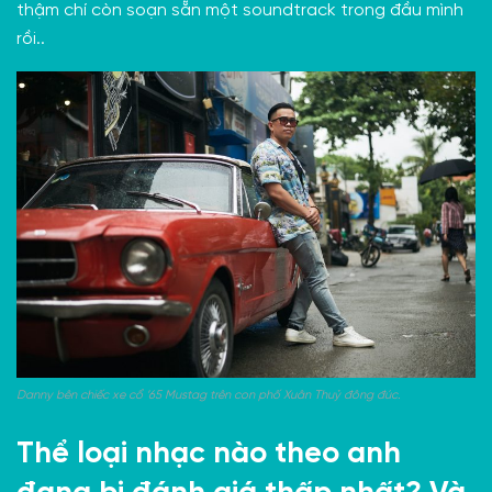
thậm chí còn soạn sẵn một soundtrack trong đầu mình
rồi..
Danny bên chiếc xe cổ ’65 Mustag trên con phố Xuân Thuỷ đông đúc.
Thể loại nhạc nào theo anh