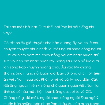
Tại sao một bài hát Đức thể loại Pop lại nổi tiếng như
vậy?
Có rất nhiều giả thuyết cho hào quang ấy, và có lẽ câu
chuyện thuyết phục nhất là: Một người nhạc công người
Đức với niềm đam mê cháy bỏng với âm nhạc muốn thử
sức với nền âm nhạc nước Mỹ. Song sau bao nỗ lực đưa
làn sóng Pop khuynh hướng châu Âu vào Mỹ không
thành, ông mang nỗi buồn giãi bày với ông chủ một tiệm
ăn Việt Nam (sau bát Phở no nê và vài ly rượu đậm đà).
Rồi ông ngạc nhiên khi ông chủ quán người Việt Nam lại
tình cờ sở hữu một tiệm bán băng cassette và CD.
Chẳng có gì để mất, người nhạc công người Đức ngỏ ý
muốn bán những bản nhạc Pop châu Âu của mình trong