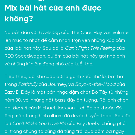
Mix bài hát của anh được
không?
Nó bắt đầu với
Lovesong
của The Cure. Hãy vặn volume
lên mức to nhất để cảm nhận trọn vẹn những xúc cảm
của bài hát này. Sau đó là
Can’t Fight This Feeling
của
REO Speedwagon, dư âm của bài hát này gợi nhớ anh
về những kỉ niệm đáng nhớ của tuổi thơ.
Tiếp theo, đôi khi cuộc đời là gánh xiếc như lời bát hát
trong
Faithfully
của Journey, và
Boyz-n-the-Hood
của
Eazy E
.
Đây là một bản nhạc đậm chất Bờ Tây từ những
năm 88, với những nốt bass đầy ấn tượng. Rồi anh chọn
bài
Beat it
của Michael Jackson – chiếc áo khoác đỏ
ông mặc trong hình album đã đi vào huyền thoại. Sau đó
là
I Can’t Make You Love Me
của Billy Joel vì chẳng phải
ai trong chúng ta cũng đã từng trải qua dăm ba ngày