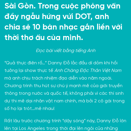
Sài Gòn. Trong cuộc phỏng vấn
đầy ngẫu hứng vứi DOT, anh
chia sẻ 10 bản nhạc gắn liền với
thời thơ ấu của mình.
Đọc bài viết bằng
tiếng Anh
“Quả thực điên rồ…” Danny Đỗ lắc đầu dí dỏm khi hồi
tưởng lại show thực tế
Anh Chàng Độc Thân Việt Nam
mà anh chịu trách nhiệm đạo diễn vào năm ngoái.
Chương trình thu hút sự chú ý mạnh mẽ của giới truyền
thông trong nước và quốc tế, không phải vì các thí sinh
dự thi mê dại nhân vật nam chính, mà bởi 2 cô gái trong
số họ lại trót…mê nhau!
Rất lâu trước chương trình “dậy sóng” này, Danny Đỗ lớn
lên tại Los Angeles trong thời đại lên ngôi của những