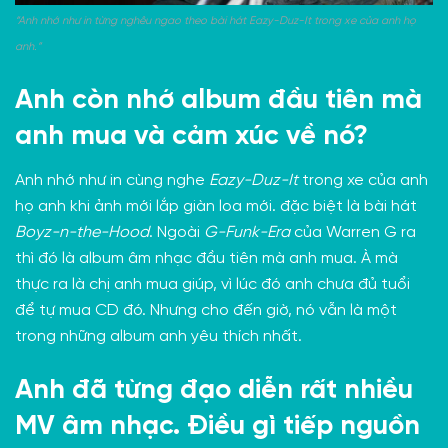
“Anh nhớ như in từng nghêu ngao theo bài hát Eazy-Duz-It trong xe của anh họ
anh.”
Anh còn nhớ album đầu tiên mà
anh mua và cảm xúc về nó?
Anh nhớ như in cùng nghe
Eazy-Duz-It
trong xe của anh
họ anh khi ảnh mới lắp giàn loa mới. đặc biệt là bài hát
Boyz-n-the-Hood
. Ngoài
G-Funk-Era
của Warren G ra
thì đó là album âm nhạc đầu tiên mà anh mua. À mà
thực ra là chị anh mua giúp, vì lúc đó anh chưa đủ tuổi
để tự mua CD đó. Nhưng cho đến giờ, nó vẫn là một
trong những album anh yêu thích nhất.
Anh đã từng đạo diễn rất nhiều
MV âm nhạc. Điều gì tiếp nguồn