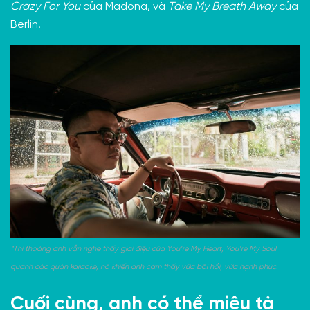
Crazy For You
của Madona, và
Take My Breath Away
của
Berlin.
“Thi thoảng anh vẫn nghe thấy giai điệu của You’re My Heart, You’re My Soul
quanh các quán karaoke, nó khiến anh cảm thấy vừa bồi hồi, vừa hạnh phúc.
Cuối cùng, anh có thể miêu tả