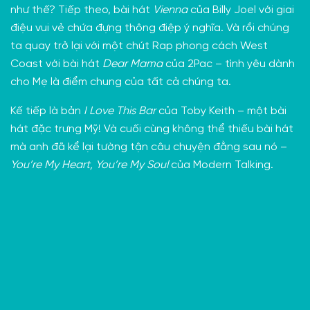
như thế? Tiếp theo, bài hát
Vienna
của Billy Joel với giai
điệu vui vẻ chứa đựng thông điệp ý nghĩa. Và rồi chúng
ta quay trở lại với một chút Rap phong cách West
Coast với bài hát
Dear Mama
của 2Pac – tình yêu dành
cho Mẹ là điểm chung của tất cả chúng ta.
Kế tiếp là bản
I Love This Bar
của Toby Keith – một bài
hát đặc trưng Mỹ! Và cuối cùng không thể thiếu bài hát
mà anh đã kể lại tường tận câu chuyện đằng sau nó –
You’re My Heart, You’re My Soul
của Modern Talking.