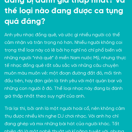
đang bị đánh giá thấp nhất? Và
thể loại nào đang được ca tụng
quá đáng?
Anh yêu nhạc đồng quê, và ước gì nhiều người có thể
cảm nhận và trân trọng nó hơn. Nhiều người không coi
trọng thể loại này có lẽ bởi họ nghĩ nó chỉ phổ biến với
những người “nhà quê” ở miền Nam nước Mỹ, nhưng thực
tế nhạc đồng quê rất sâu sắc với những câu chuyện
muôn màu muôn vẻ: một đoạn đường đất đỏ, mối tình
đầu tiên, hay đơn giản là tình yêu với một quán bar và
những con người ở đó. Thể loại nhạc này đang bị đánh
giá thấp nhất theo suy nghĩ của anh.
Trái lại thì, bởi anh là một người hoài cổ, nên không cảm
thụ được nhiều khi nghe DJ chơi nhạc. Với anh họ chỉ
đang ghép và mix những bài hát của người khác. Tất
nhiên đó là một nghệ thuật và kĩ năng tuyệt vời, nhưng