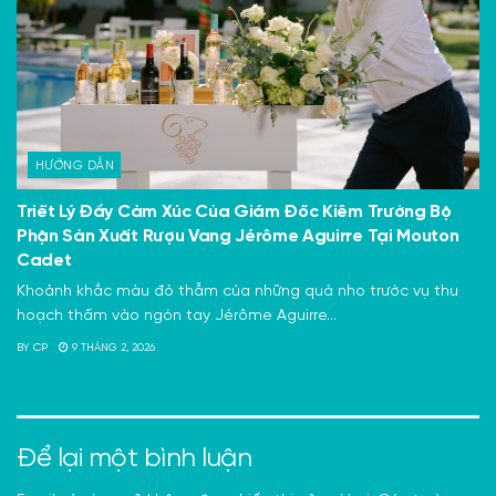
HƯỚNG DẪN
Triết Lý Đầy Cảm Xúc Của Giám Đốc Kiêm Trưởng Bộ
Phận Sản Xuất Rượu Vang Jérôme Aguirre Tại Mouton
Cadet
Khoảnh khắc màu đỏ thẫm của những quả nho trước vụ thu
hoạch thấm vào ngón tay Jérôme Aguirre...
BY
CP
9 THÁNG 2, 2026
Để lại một bình luận