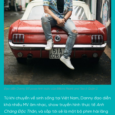
Đạo diễn Danny Đỗ pose hình trước cửa Billions Pearls and Tea ở Quận 2.
Từ khi chuyển về sinh sống tại Việt Nam, Danny đạo diễn
khá nhiều MV âm nhạc, show truyền hình thực tế
Anh
Chàng Độc Thân
, và sắp tới sẽ là một bộ phim hài lãng