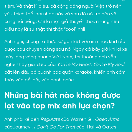
tiệm. Và thật kì diệu, cả cộng đồng người Việt trở nên
yêu thích thể loại nhạc này và sau đó nó trở nên vô
cùng nổi tiếng. Chỉ là một giả thuyết thôi, nhưng nếu
điều này là sự thật thì thật “cool” nhỉ!
Anh nghĩ, chúng ta thực sự gắn kết với âm nhạc khi hiểu
được câu chuyện đằng sau nó. Ngay cả bây giờ khi lái xe
máy lòng vòng quanh Việt Nam, thi thoảng anh vẫn
nghe thấy giai điệu của
You’re My Heart, You’re My Soul
cất lên đâu đó quanh các quán karaoke, khiến anh cảm
thấy vừa bồi hồi, vừa hạnh phúc.
Những bài hát nào không được
lọt vào top mix anh lựa chọn?
Anh phải kể đến
Regulate
của Warren G’,
Open Arms
củaJourney ,
I Can’t Go For That
của Hall và Oates,