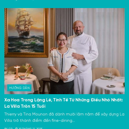
HƯỚNG DẪN
Xa Hoa Trong Lặng Lẽ, Tinh Tế Từ Những Điều Nhỏ Nhất:
La Villa Tròn 15 Tuổi
Thierry và Tina Mounon đã dành mười lăm năm để xây dựng La
Villa trở thành điểm đến fine-dining...
BY
CP
19 THÁNG 11, 2025