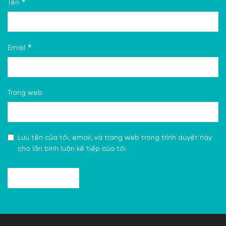
*
Tên
*
Email
Trang web
Lưu tên của tôi, email, và trang web trong trình duyệt này
cho lần bình luận kế tiếp của tôi.