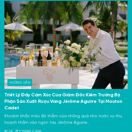
HƯỚNG DẪN
Triết Lý Đầy Cảm Xúc Của Giám Đốc Kiêm Trưởng Bộ
Phận Sản Xuất Rượu Vang Jérôme Aguirre Tại Mouton
Cadet
Khoảnh khắc màu đỏ thẫm của những quả nho trước vụ thu
hoạch thấm vào ngón tay Jérôme Aguirre...
BY
CP
9 THÁNG 2, 2026