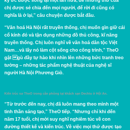
ký ức được sống lại một lần nữa, để những thứ của
chị được sẻ chia đến mọi người, để rời đi cũng có
nghĩa là ở lại,” câu chuyện được bắt đầu.
“Văn hoá Hà Nội rất truyền thống, chị muốn gìn giữ cái
cổ kính đó và tận dụng những đồ thủ công, kĩ năng
truyền thống. Chị luôn nghĩ về văn hoá dân tộc Việt
Nam…và lấy nó làm cột sống cho công trình,” TheO
gật gù đầy tự hào khi nhìn lên những bức tranh treo
tường – những tác phẩm nghệ thuật của nghệ sĩ
người Hà Nội
Phương Giò
.
Kiến trúc sư TheO trong căn phòng tại khách sạn Dechiu ở Hội An.
“Từ trước đến nay, chị đã luôn mang theo mình một
tinh thần sáng tạo,” TheO tiếp. “Nhưng chỉ khi đến
năm 17 tuổi, chị mới suy nghĩ nghiêm túc về con
đường thiết kế và kiến trúc. Về việc mọi thứ được tạo