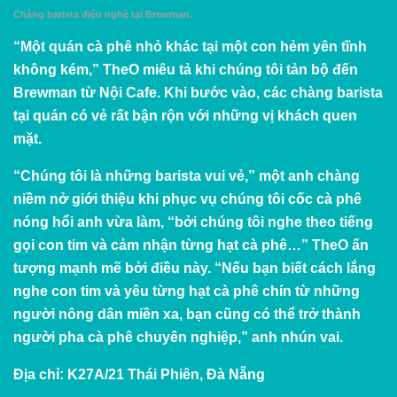
Chàng barista điệu nghệ tại Brewman.
“Một quán cà phê nhỏ khác tại một con hẻm yên tĩnh
không kém,” TheO miêu tả khi chúng tôi tản bộ đến
Brewman từ Nội Cafe. Khi bước vào, các chàng barista
tại quán có vẻ rất bận rộn với những vị khách quen
mặt.
“Chúng tôi là những barista vui vẻ,” một anh chàng
niềm nở giới thiệu khi phục vụ chúng tôi cốc cà phê
nóng hổi anh vừa làm, “bởi chúng tôi nghe theo tiếng
gọi con tim và cảm nhận từng hạt cà phê…” TheO ấn
tượng mạnh mẽ bởi điều này. “Nếu bạn biết cách lắng
nghe con tim và yêu từng hạt cà phê chín từ những
người nông dân miền xa, bạn cũng có thể trở thành
người pha cà phê chuyên nghiệp,” anh nhún vai.
Địa chỉ:
K27A/21 Thái Phiên, Đà Nẵng