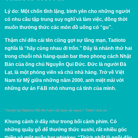
Lý do:
Một chốn tĩnh lặng, bình yên cho những người
có nhu cầu tập trung suy nghĩ và làm việc, đồng thời
muốn thưởng thức các món đồ uống có “gu”.
Thậm chí đến cái tên cũng gợi sự lãng mạn, Tadioto
nghĩa là “hãy cùng nhau đi trốn.” Đây là nhánh thứ hai
trong chuỗi nhà hàng-quán bar theo phong cách Nhật
Bản của ông chủ Nguyễn Qui Đức. Đức là người Đà
Lạt, là một phóng viên và chủ nhà hàng. Trở về Việt
Nam từ Mỹ giữa những năm 2000, anh miệt mài với
những dự án F&B nhỏ nhưng cá tính của mình.
“Sushi tại Tadioto Hội An luôn rất tươi và ngon,” TheO chia sẻ.
Khung cảnh ở đây như trong bối cảnh phim. Có
những quầy gỗ để thưởng thức sushi, rất nhiều góc
thiền và một quầy bar whiskey. “Thích nhất là ngồi đây