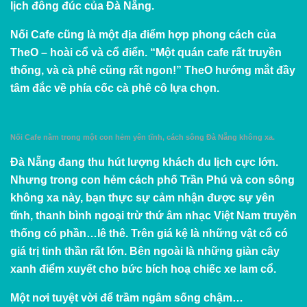
lịch đông đúc của Đà Nẵng.
Nối Cafe cũng là một địa điểm hợp phong cách của
TheO – hoài cổ và cổ điển. “Một quán cafe rất truyền
thống, và cà phê cũng rất ngon!” TheO hướng mắt đầy
tâm đắc về phía cốc cà phê cô lựa chọn.
Nối Cafe nằm trong một con hẻm yên tĩnh, cách sông Đà Nẵng không xa.
Đà Nẵng đang thu hút lượng khách du lịch cực lớn.
Nhưng trong con hẻm cách phố Trần Phú và con sông
không xa này, bạn thực sự cảm nhận được sự yên
tĩnh, thanh bình ngoại trừ thứ âm nhạc Việt Nam truyền
thống có phần…lê thê. Trên giá kệ là những vật cổ có
giá trị tinh thần rất lớn. Bên ngoài là những giàn cây
xanh điểm xuyết cho bức bích hoạ chiếc xe lam cổ.
Một nơi tuyệt vời để trầm ngâm sống chậm…