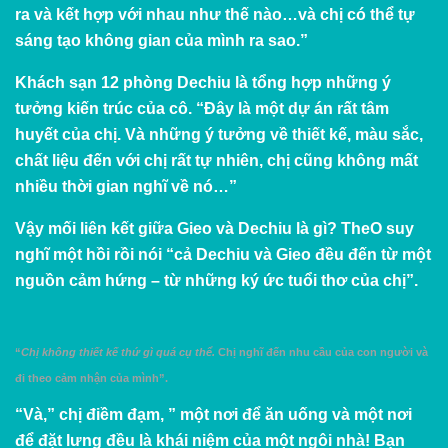
ra và kết hợp với nhau như thế nào…và chị có thể tự
sáng tạo không gian của mình ra sao.”
Khách sạn 12 phòng Dechiu là tổng hợp những ý
tưởng kiến trúc của cô. “Đây là một dự án rất tâm
huyết của chị. Và những ý tưởng về thiết kế, màu sắc,
chất liệu đến với chị rất tự nhiên, chị cũng không mất
nhiều thời gian nghĩ về nó…”
Vậy mối liên kết giữa Gieo và Dechiu là gì? TheO suy
nghĩ một hồi rồi nói “cả Dechiu và Gieo đều đến từ một
nguồn cảm hứng – từ những ký ức tuổi thơ của chị”.
“
Chị không thiết kế thứ gì quá cụ thể.
Chị nghĩ đến nhu cầu của con người và
đi theo cảm nhận của mình”.
“Và,” chị điềm đạm, ” một nơi để ăn uống và một nơi
để đặt lưng đều là khái niệm của một ngôi nhà! Bạn