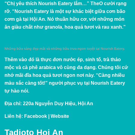
“Chị yêu thích Nourish Eatery lắm…” TheO cười rạng
rỡ. “Nourish Eatery là một sự khác biệt giữa cơn bão
cơm gà tại Hội An. Nó thuần hữu cơ, với những món
ăn giàu chất như granola, hoa quả tươi và rau xanh.”
Những bữa sáng đẹp mắt và những bữa trưa ngon tuyệt tại Nourish Eatery.
Thêm vào đó là thực đơn nước ép, sinh tố, trà thảo
mộc và cà phê arabica vô cùng đa dạng. Chúng tôi cứ
nhớ mãi đĩa hoa quả tươi ngon nơi này. “Càng nhiều
màu sắc càng tốt!” người phục vụ tại Nourish Eatery
tự hào nói.
Địa chỉ:
220a Nguyễn Duy Hiệu, Hội An
Liên hệ:
Facebook
|
Website
Tadioto Hoi An