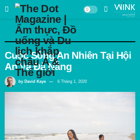
Cuộc Sống An Nhiên Tại Hội
An Và Đà Nẵng
by
David Kaye
6 Tháng 1, 2020