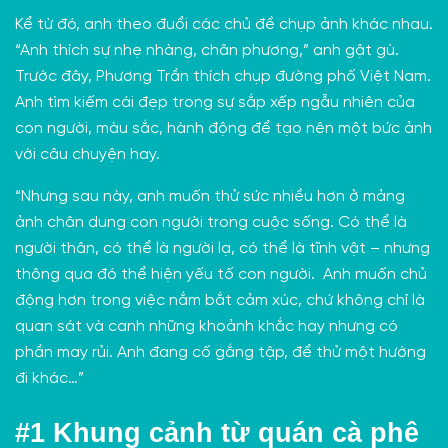
Kể từ đó, anh theo đuổi các chủ đề chụp ảnh khác nhau.
“Anh thích sự nhẹ nhàng, chân phương,” anh gật gù.
Trước đây, Phương Trần thích chụp đường phố Việt Nam.
Anh tìm kiếm cái đẹp trong sự sắp xếp ngẫu nhiên của
con người, màu sắc, hành động để tạo nên một bức ảnh
với câu chuyện hay.
“Nhưng sau này, anh muốn thử sức nhiều hơn ở mảng
ảnh chân dung con người trong cuộc sống. Có thể là
người thân, có thể là người lạ, có thể là tĩnh vật – nhưng
thông qua đó thể hiện yếu tố con người. Anh muốn chủ
động hơn trong việc nắm bắt cảm xúc, chứ không chỉ là
quan sát và canh những khoảnh khắc hay nhưng có
phần may rủi. Anh đang cố gắng tập, để thử một hướng
đi khác…”
#1
Khung cảnh từ quán cà phê