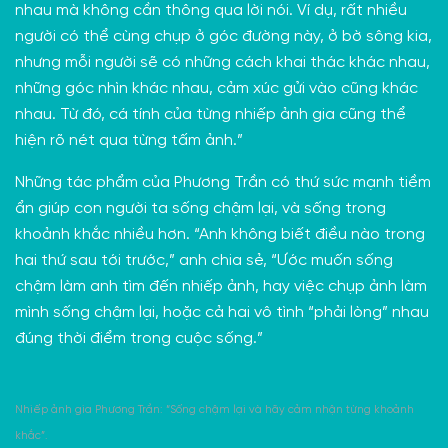
nhau mà không cần thông qua lời nói. Ví dụ, rất nhiều
người có thể cùng chụp ở góc đường này, ở bờ sông kia,
nhưng mỗi người sẽ có những cách khai thác khác nhau,
những góc nhìn khác nhau, cảm xúc gửi vào cũng khác
nhau. Từ đó, cá tính của từng nhiếp ảnh gia cũng thể
hiện rõ nét qua từng tấm ảnh.”
Những tác phẩm của Phương Trần có thứ sức mạnh tiềm
ẩn giúp con người ta sống chậm lại, và sống trong
khoảnh khắc nhiều hơn. “Anh không biết điều nào trong
hai thứ sau tới trước,” anh chia sẻ, “Ước muốn sống
chậm làm anh tìm đến nhiếp ảnh, hay việc chụp ảnh làm
mình sống chậm lại, hoặc cả hai vô tình “phải lòng” nhau
đúng thời điểm trong cuộc sống.”
Nhiếp ảnh gia Phương Trần: “Sống chậm lại và hãy cảm nhận từng khoảnh
khắc”.