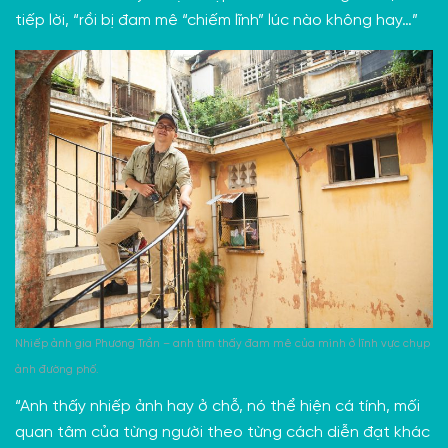
tiếp lời, “rồi bị đam mê “chiếm lĩnh” lúc nào không hay…”
Nhiếp ảnh gia Phương Trần – anh tìm thấy đam mê của mình ở lĩnh vực chụp
ảnh đường phố.
“Anh thấy nhiếp ảnh hay ở chỗ, nó thể hiện cá tính, mối
quan tâm của từng người theo từng cách diễn đạt khác