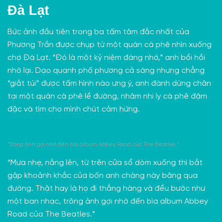
Đà Lạt
Bức ảnh đầu tiên trong ba tấm tâm đắc nhất của
Phương Trần được chụp từ một quán cà phê nhìn xuống
chợ Đà Lạt. “Đó là một kỷ niệm đáng nhớ,” anh bồi hồi
nhớ lại. Dạo quanh phố phương cả sáng nhưng chẳng
“giắt túi” được tấm hình nào ưng ý, anh đành dừng chân
tại một quán cà phê lề đường, nhâm nhi ly cà phê đậm
đặc và tìm cho mình chút cảm hứng.
“Trông ảnh gợi nhớ đến bìa album Abbey Road của The Beatles.”
“Mưa nhẹ, nắng lên, từ trên cửa sổ dòm xuống thì bắt
gặp khoảnh khắc của bốn anh chàng này băng qua
đường. Thật hay là họ đi thẳng hàng và đều bước như
một ban nhạc, trông ảnh gợi nhớ đến bìa album Abbey
Road của The Beatles.”