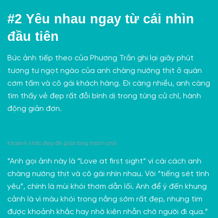
#2
Yêu nhau ngay từ cái nhìn
đầu tiên
Bức ảnh tiếp theo của Phương Trần ghi lại giây phút
tương tư ngọt ngào của anh chàng nướng thịt ở quán
cơm tấm và cô gái khách hàng. Đi càng nhiều, anh càng
tìm thấy vẻ đẹp rất đỗi bình dị trong từng cử chỉ, hành
động giản đơn.
Khoảnh khắc đẹp đẽ giữa lòng thành phố.
“Anh gọi ảnh này là “Love at first sight” vì cái cách anh
chàng nướng thịt và cô gái nhìn nhau. Với “tiếng sét tình
yêu”, chính là mùi khói thơm dẫn lối. Anh để ý đến khung
cảnh là vì màu khói trong nắng sớm rất đẹp, nhưng tìm
được khoảnh khắc hay nhờ kiên nhẫn chờ người đi qua.”