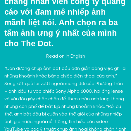
chàng nhân viên công ty quảng
cáo với đam mê nhiếp ảnh
mãnh liệt nói. Anh chọn ra ba
tấm ảnh ưng ý nhất của mình
cho The Dot.
Read on in
English
“Con đường chụp ảnh bắt đầu đơn giản bằng việc ghi lại
những khoảnh khắc bằng chiếc điện thoại của anh.”
Song kết quả lại vượt ngoài mong đợi của Phương Trần
– anh đầu tư vào chiếc Sony Alpha 6000, hai ống lense
và vài đôi giày chắc chắn để theo chân anh lang thang
những con phố để bắt kịp những khoảnh khắc. “Rồi cứ
thế, anh bắt đầu bị cuốn vào thế giới của những nhiếp
ảnh gia nước ngoài nổi tiếng, tìm hiểu các video
YouTube và các ỹ thuật chụp ảnh hoài không chán,” anh