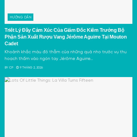
HƯỚNG DẪN
Triết Lý Đầy Cảm Xúc Của Giám Đốc Kiêm Trưởng Bộ
Phận Sản Xuất Rượu Vang Jérôme Aguirre Tại Mouton
Cadet
Khoảnh khắc màu đỏ thẫm của những quả nho trước vụ thu
hoạch thấm vào ngón tay Jérôme Aguirre...
BY
CP
9 THÁNG 2, 2026