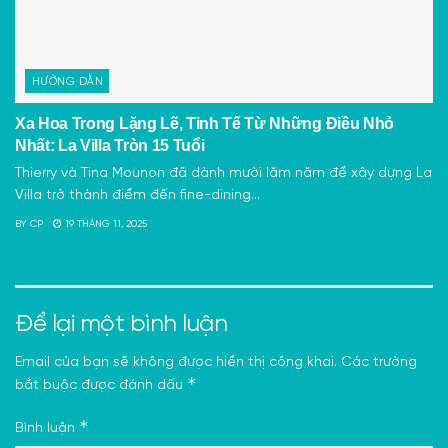
HƯỚNG DẪN
Xa Hoa Trong Lặng Lẽ, Tinh Tế Từ Những Điều Nhỏ
Nhất: La Villa Tròn 15 Tuổi
Thierry và Tina Mounon đã dành mười lăm năm để xây dựng La
Villa trở thành điểm đến fine-dining...
BY
CP
19 THÁNG 11, 2025
Để lại một bình luận
Email của bạn sẽ không được hiển thị công khai.
Các trường
*
bắt buộc được đánh dấu
*
Bình luận