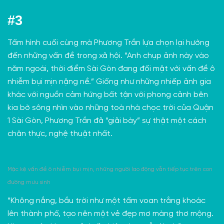
#3
Tấm hình cuối cùng mà Phương Trần lựa chọn lại hướng
đến những vấn đề trong xã hội. “Anh chụp ảnh này vào
năm ngoái, thời điểm Sài Gòn đang đối mặt với vấn đề ô
nhiễm bụi mịn nặng nề.” Giống như những
nhiếp ảnh gia
khác với nguồn cảm hứng bất tận với phong cảnh bên
kia bờ sông nhìn vào những toà nhà chọc trời của Quận
1 Sài Gòn, Phương Trần đã “giãi bày” sự thật một cách
chân thực, nghệ thuật nhất.
Mặc kệ vấn đề ô nhiễm bụi mịn, những người lao động vẫn tiếp tục trên con
đường mưu sinh
“Không nắng, bầu trời như một tấm voan trắng khoác
lên thành phố, tạo nên một vẻ đẹp mơ màng thơ mộng.