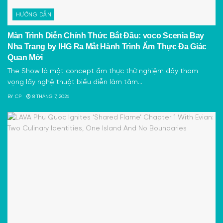
HƯỚNG DẪN
Màn Trình Diễn Chính Thức Bắt Đầu: voco Scenia Bay
Nha Trang by IHG Ra Mắt Hành Trình Ẩm Thực Đa Giác
Quan Mới
The Show là một concept ẩm thực thử nghiệm đầy tham
vọng lấy nghệ thuật biểu diễn làm tâm...
BY
CP
8 THÁNG 7, 2026