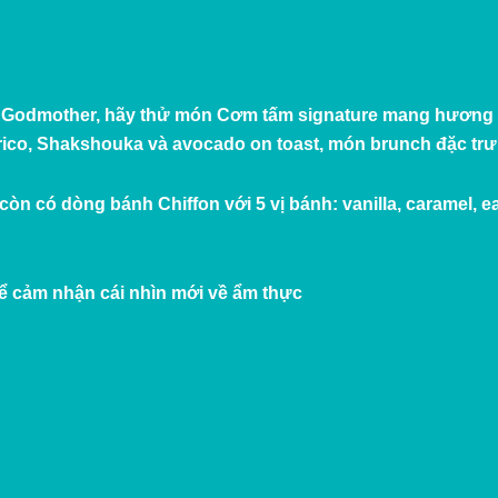
i Godmother, hãy thử món
Cơm tấm signature
mang hương vị
rico,
Shakshouka và avocado on toast
, món brunch đặc tr
có dòng bánh Chiffon với 5 vị bánh: vanilla, caramel, ear
ể cảm nhận cái nhìn mới về ẩm thực