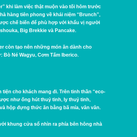
” khi làm việc thật muộn vào tối hôm trước
hà hàng tiên phong về khái niệm “Brunch”,
ợc chế biến để phù hợp với khẩu vị người
kshouka, Big Brekkie và Pancake.
er còn tạo nên những món ăn dành cho
ư: Bò Né Wagyu, Cơm Tấm Iberico.
tiện cho khách mang đi. Trên tinh thần “eco-
ợc như ống hút thuỷ tinh, ly thuỷ tinh,
ấy và hộp đựng thức ăn bằng bã mía, vân vân.
 với khung cửa sổ nhìn ra phía bên hông nhà