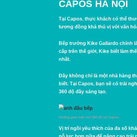
CAPOS HÀ NỘI
Tại Capos, thực khách có thể thư
tương đồng khá thú vị với văn h
Bếp trưởng Kike Gallardo chính 
cấp trên thế giới, Kike biết làm 
nhất.
Đây không chỉ là một nhà hàng t
biết. Tại Capos, bạn sẽ có trải 
360 độ đầy sáng tạo.
Không gian bếp mở
360 độ
tại Capos
.
Vị trí ngồi yêu thích của đa số k
nỗ lực hơn nữa để nâng cao trải