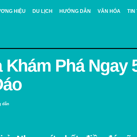
ƠNG HIỆU
DU LỊCH
HƯỚNG DẪN
VĂN HÓA
TIN
à Khám Phá Ngay 
Đáo
 dẫn