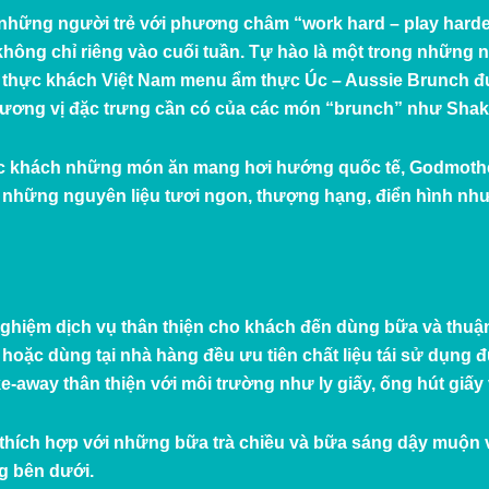
 những người trẻ với phương châm “work hard – play harder
ông chỉ riêng vào cuối tuần. Tự hào là một trong những n
thực khách Việt Nam menu ẩm thực Úc – Aussie Brunch đư
hương vị đặc trưng cần có của các món “brunch” như Sha
c khách những món ăn mang hơi hướng quốc tế, Godmoth
những nguyên liệu tươi ngon, thượng hạng, điển hình nh
hiệm dịch vụ thân thiện cho khách đến dùng bữa và thuận 
hoặc dùng tại nhà hàng đều ưu tiên chất liệu tái sử dụng đư
ake-away thân thiện với môi trường như ly giấy, ống hút gi
rất thích hợp với những bữa trà chiều và bữa sáng dậy muộn
g bên dưới.