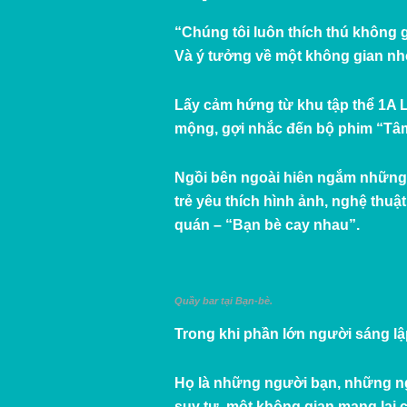
“Chúng tôi luôn thích thú không 
Và ý tưởng về một không gian nhỏ 
Lấy cảm hứng từ khu tập thể 1A L
mộng, gợi nhắc đến bộ phim “Tâm
Ngồi bên ngoài hiên ngắm những 
trẻ yêu thích hình ảnh, nghệ thuậ
quán – “Bạn bè cay nhau”.
Quầy bar tại Bạn-bè.
Trong khi phần lớn người sáng lậ
Họ là những người bạn, những ng
suy tư, một không gian mang lại 