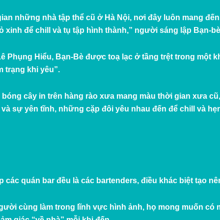
gian những nhà tập thể cũ ở Hà Nội, nơi đây luôn mang đến 
xinh để chill và tụ tập hình thành,” người sáng lập Bạn-bè
ê Phụng Hiểu, Bạn-Bè được toạ lạc ở tầng trệt trong một k
 trạng khi yêu”.
bóng cây in trên hàng rào xưa mang màu thời gian xưa cũ
t và sự yên tĩnh, những cặp đôi yêu nhau đến để chill và hẹ
p các quán bar đều là các bartenders, điều khác biệt tạo n
ười cùng làm trong lĩnh vực hình ảnh, họ mong muốn có m
cảm giác “về nhà” mỗi khi đến.