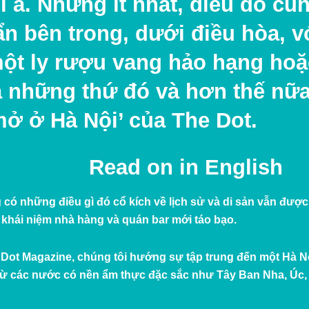
i ả. Nhưng ít nhất, điều đó c
 ẩn bên trong, dưới điều hòa, 
một ly rượu vang hảo hạng hoặc
ả những thứ đó và hơn thế nữa 
mở ở Hà Nội’ của The Dot.
Read on in
English
 có những điều gì đó cổ kích về lịch sử và di sản vẫn được
khái niệm nhà hàng và quán bar mới táo bạo.
 Dot Magazine, chúng tôi hướng sự tập trung đến một Hà N
từ các nước có nền ẩm thực đặc sắc như Tây Ban Nha, Úc