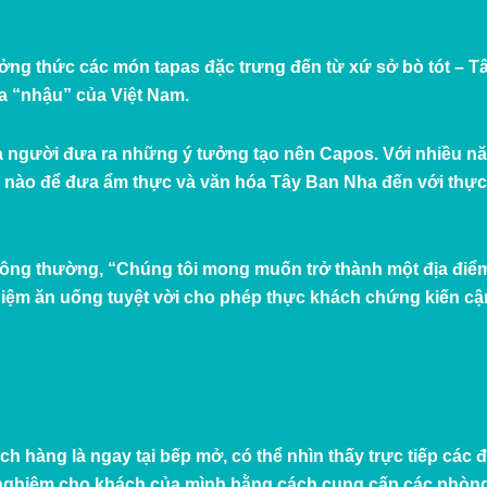
ởng thức các món tapas đặc trưng đến từ xứ sở bò tót – Tâ
óa “nhậu” của Việt Nam.
là người đưa ra những ý tưởng tạo nên Capos. Với nhiều n
thế nào để đưa ẩm thực và văn hóa Tây Ban Nha đến với thực 
hông thường, “Chúng tôi mong muốn trở thành một địa điểm
nghiệm ăn uống tuyệt vời cho phép thực khách chứng kiến c
hách hàng là ngay tại bếp mở, có thể nhìn thấy trực tiếp cá
 nghiệm cho khách của mình bằng cách cung cấp các phòng