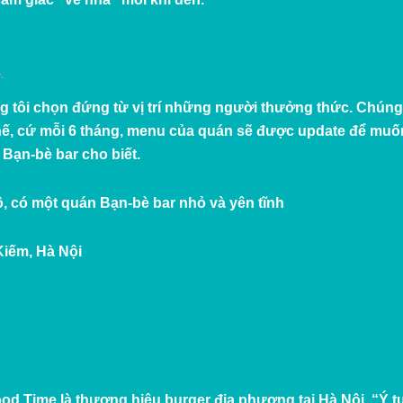
è
.
g tôi chọn đứng từ vị trí những người thưởng thức. Chúng
hế, cứ mỗi 6 tháng, menu của quán sẽ được update để muốn
Bạn-bè bar cho biết.
ồ, có một quán Bạn-bè bar nhỏ và yên tĩnh
Kiếm, Hà Nội
ood Time là thương hiệu burger địa phương tại Hà Nội. “Ý