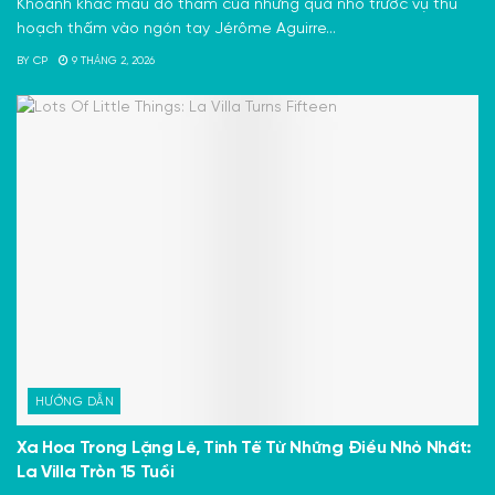
Khoảnh khắc màu đỏ thẫm của những quả nho trước vụ thu
hoạch thấm vào ngón tay Jérôme Aguirre...
BY
CP
9 THÁNG 2, 2026
HƯỚNG DẪN
Xa Hoa Trong Lặng Lẽ, Tinh Tế Từ Những Điều Nhỏ Nhất:
La Villa Tròn 15 Tuổi