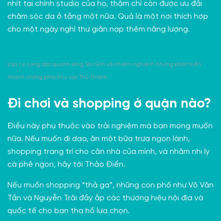
nhít tại chính studio của họ, thậm chí còn được ưu đãi
chăm sóc da ở tầng một nữa. Quả là một nơi thích hợp
cho một ngày nghỉ thư giãn nạp thêm năng lượng.
Lisa Le Long dạo quanh sông Sài Gòn và chiêm nghiệm những phát triển
nhanh chóng phía khu vực Thủ Thiêm.
Đi chơi và shopping ở quận nào?
Điều này phụ thuộc vào trải nghiệm mà bạn mong muốn
nữa. Nếu muốn đi dạo, ăn một bữa trưa ngon lành,
shopping trang trí cho căn nhà của mình, và nhâm nhi ly
cà phê ngon, hãy tới Thảo Điền.
Nếu muốn shopping “thả ga”, những con phố như Võ Văn
Tần và Nguyễn Trãi đầy ắp các thương hiệu nội địa và
quốc tế cho bạn tha hồ lựa chọn.