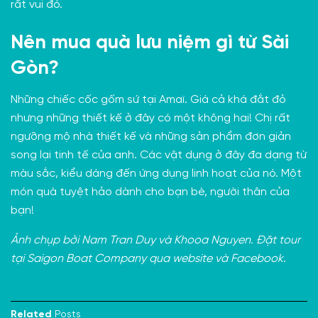
rất vui đó.
Nên mua quà lưu niệm gì từ Sài
Gòn?
Những chiếc cốc gốm sứ tại
Amaï
. Giá cả khá đắt đỏ
nhưng những thiết kế ở đây có một không hai! Chị rất
ngưỡng mộ nhà thiết kế và những sản phẩm đơn giản
song lại tinh tế của anh. Các vật dụng ở đây đa dạng từ
màu sắc, kiểu dáng đến ứng dụng linh hoạt của nó. Một
món quà tuyệt hảo dành cho bạn bè, người thân của
bạn!
Ảnh chụp bởi Nam Tran Duy và Khooa Nguyen. Đặt tour
tại Saigon Boat Company qua
website
và
Facebook
.
Related
Posts