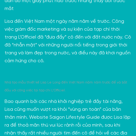
đắn đo một giây phút nào trước những thay đổi trước
mắt
Lisa đến Việt Nam một ngày năm năm về trước. Công
việc giám đốc marketing và sự kiện của tạp chí thời
trang
L’Officiel
đã “đưa đẩy” cô đến với đất nước này. Cô
đã “nhẵn mặt” với những người nổi tiếng trong giới thời
trang và làm đẹp trong nước, và điều này đã khơi nguồn
cảm hứng cho cô.
Nhà tạo mẫu thiết kế Lisa Le Long đến Việt Nam năm năm trước để và bắt
đầu với công việc tại tạp chí L’Officiel.
Bao quanh bởi các nhà khởi nghiệp trẻ đầy tài năng,
Lisa cũng muốn vượt ra khỏi “vùng an toàn” của bản
thân mình. Website
Saigon Lifestyle Guide
được Lisa lập
ra để thoả mãn thú vui lúc rảnh rỗi của mình, sau khi
nhận thấy rất nhiều người tìm đến cô để hỏi về các địa