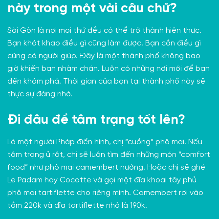
này trong một vài câu chữ?
Sài Gòn là nơi mọi thứ đều có thể trở thành hiện thực.
Bạn khát khao điều gì cũng làm được. Bạn cần điều gì
cũng có người giúp. Đây là một thành phố không bao
giờ khiến bạn nhàm chán. Luôn có những nơi mới để bạn
đến khám phá. Thời gian của bạn tại thành phố này sẽ
thực sự đáng nhớ.
Đi đâu để tâm trạng tốt lên?
Là một người Pháp điển hình, chị “cuồng” phô mai. Nếu
tâm trạng ủ rột, chị sẽ luôn tìm đến những món “comfort
food” như phô mai camembert nướng. Hoặc chị sẽ ghé
Le Padam
hay
Cocotte
và gọi một đĩa khoai tây phủ
phô mai tartiflette cho riêng mình. Camembert rơi vào
tầm 220k và đĩa tartiflette nhỏ là 190k.