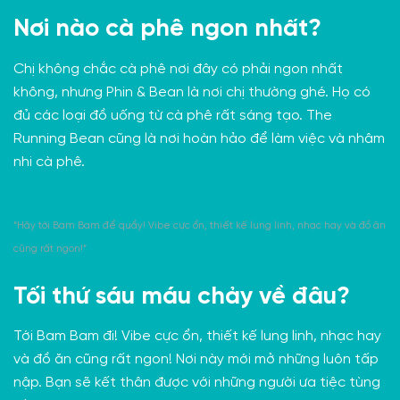
Nơi nào cà phê ngon nhất?
Chị không chắc cà phê nơi đây có phải ngon nhất
không, nhưng
Phin & Bean
là nơi chị thường ghé. Họ có
đủ các loại đồ uống từ cà phê rất sáng tạo.
The
Running Bean
cũng là nơi hoàn hảo để làm việc và nhâm
nhi cà phê.
“Hãy tới Bam Bam để quẩy! Vibe cực ổn, thiết kế lung linh, nhạc hay và đồ ăn
cũng rất ngon!”
Tối thứ sáu máu chảy về đâu?
Tới
Bam Bam
đi! Vibe cực ổn, thiết kế lung linh, nhạc hay
và đồ ăn cũng rất ngon! Nơi này mới mở những luôn tấp
nập. Bạn sẽ kết thân được với những người ưa tiệc tùng