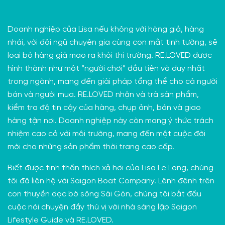
Doanh nghiệp của Lisa nếu không với hàng giả, hàng
nhái, với đội ngũ chuyên gia cùng con mắt tinh tường, sẽ
loại bỏ hàng giả mạo ra khỏi thị trường. RE.LOVED được
hình thành như một “người chơi” đầu tiên và duy nhất
trong ngành, mang đến giải pháp tổng thể cho cả người
bán và người mua. RE.LOVED nhận và trả sản phẩm,
kiểm tra độ tin cậy của hàng, chụp ảnh, bán và giao
hàng tận nơi. Doanh nghiệp này còn mang ý thức trách
nhiệm cao cả với môi trường, mang đến một cuộc đời
mới cho những sản phẩm thời trang cao cấp.
Biết được tinh thần thích xả hơi của Lisa Le Long, chúng
tôi đã liên hệ với
Saigon Boat Company
. Lênh đênh trên
con thuyền dọc bờ sông Sài Gòn, chúng tôi bắt đầu
cuộc nói chuyện đầy thú vị với nhà sáng lập Saigon
Lifestyle Guide và RE.LOVED.