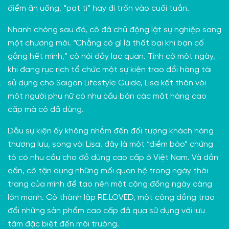
điểm ăn uống, “pạt ti” hay đi trốn vào cuối tuần.
Nhanh chóng sau đó, cô đã chủ động lật sự nghiệp sang
một chương mới. “Chẳng có gì là thất bại khi bạn cố
gắng hết mình,” cô nói đầy lạc quan. Tình cờ một ngày,
khi đang rục rịch tổ chức một sự kiện trao đổi hàng tái
sử dụng cho Saigon Lifestyle Guide, Lisa kết thân với
một người phụ nữ có nhu cầu bán các mặt hàng cao
cấp mà cô đã dùng.
Dẫu sự kiện ấy không nhắm đến đối tượng khách hàng
thượng lưu, song với Lisa, đây là một “điềm báo” chứng
tỏ có nhu cầu cho đồ dùng cao cấp ở Việt Nam. Và dần
dần, cô tận dụng những mối quan hệ trong ngày thời
trang của mình để tạo nên một cộng đồng ngày càng
lớn mạnh. Cô thành lập
RE.LOVED
, một cộng đồng trao
đổi những sản phẩm cao cấp đã qua sử dụng với lưu
tâm đặc biệt đến môi trường.