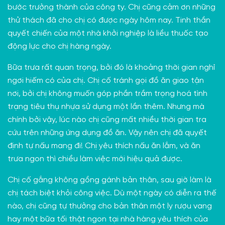
bước trưởng thành của công ty. Chị cũng cảm ơn những
thử thách đã cho chị có được ngày hôm nay. Tinh thần
quyết chiến của một nhà khởi nghiệp là liều thuốc tạo
động lực cho chị hàng ngày.
Bữa trưa rất quan trọng, bởi đó là khoảng thời gian nghỉ
ngơi hiếm có của chị. Chị cố tránh gọi đồ ăn giao tận
nơi, bởi chị không muốn góp phần trầm trọng hoá tình
trạng tiêu thụ nhựa sử dụng một lần thêm. Nhưng mà
chính bởi vậy, lúc nào chị cũng mất nhiều thời gian tra
cứu trên những ứng dụng đồ ăn. Vậy nên chị đã quyết
định tự nấu mang đi! Chị yêu thích nấu ăn lắm, và ăn
trưa ngon thì chiều làm việc mới hiệu quả được.
Chị cố gắng không gồng gánh bản thân, sau giờ làm là
chị tách biệt khỏi công việc. Dù một ngày có diễn ra thế
nào, chị cũng tự thưởng cho bản thân một ly rượu vang
hay một bữa tối thật ngon tại nhà hàng yêu thích của