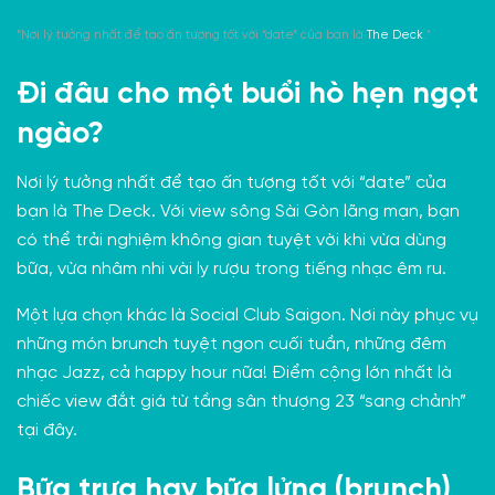
“Nơi lý tưởng nhất để tạo ấn tượng tốt với “date” của bạn là
The Deck
.”
Đi đâu cho một buổi hò hẹn ngọt
ngào?
Nơi lý tưởng nhất để tạo ấn tượng tốt với “date” của
bạn là
The Deck
. Với view sông Sài Gòn lãng mạn, bạn
có thể trải nghiệm không gian tuyệt vời khi vừa dùng
bữa, vừa nhâm nhi vài ly rượu trong tiếng nhạc êm ru.
Một lựa chọn khác là
Social Club Saigon
. Nơi này phục vụ
những món brunch tuyệt ngon cuối tuần, những đêm
nhạc Jazz, cả happy hour nữa! Điểm cộng lớn nhất là
chiếc view đắt giá từ tầng sân thượng 23 “sang chảnh”
tại đây.
Bữa trưa hay bữa lửng (brunch)