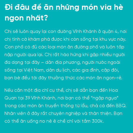
Đi đâu để ăn những món vỉa hè
ngon nhất?
Chị sẽ luôn quay lại con đường Vĩnh Khánh ở quận 4, nơi
chị tình cờ khám phá được khi còn sống tại khu vực này.
Con phố có đủ các loại món ăn đường phố và luôn tấp
nập người qua lại. Chị rất hào hứng khi gặp nhiều người
đa dạng tại đây – dân địa phương, người nước ngoài
sống tại Việt Nam, dân du lịch, các gia đình, cặp đôi,
bạn bè đều tới đây thưởng thức các món ăn ngon-rẻ.
Nếu cần một địa chỉ cụ thể, chị sẽ dẫn bạn đến
Hoa
Quan
tại 39 Vĩnh Khánh, nơi bạn có thể “ngập ngụa”
trong các món ăn truyền thống từ lẩu, chả cá đến BBQ.
Nhân viên ở đây rất chuyên nghiệp và thân thiện. Bạn
có thể ăn uống no nê ê chề chỉ với tầm 300k.