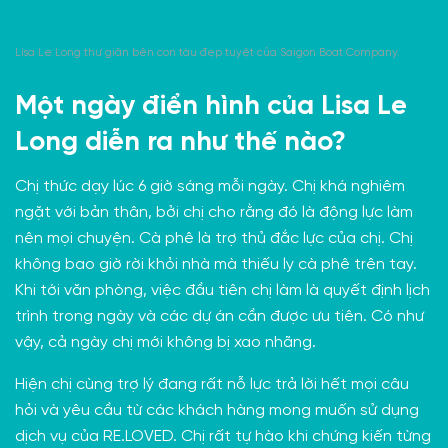
Lisa Le Long thư giãn bên con tàu đẹp tuyệt của Saigon Boat Company.
Một ngày điển hình của Lisa Le
Long diễn ra như thế nào?
Chị thức dạy lúc 6 giờ sáng mỗi ngày. Chị khá nghiêm
ngặt với bản thân, bởi chị cho rằng đó là động lực làm
nên mọi chuyện. Cà phê là trợ thủ đắc lực của chị. Chị
không bao giờ rời khỏi nhà mà thiếu ly cà phê trên tay.
Khi tới văn phòng, việc đầu tiên chị làm là quyết định lịch
trình trong ngày và các dự án cần được ưu tiên. Có như
vậy, cả ngày chị mới không bị xao nhãng.
Hiện chị cùng trợ lý đang rất nỗ lực trả lời hết mọi câu
hỏi và yêu cầu từ các khách hàng mong muốn sử dụng
dịch vụ của RE.LOVED. Chị rất tự hào khi chứng kiến từng