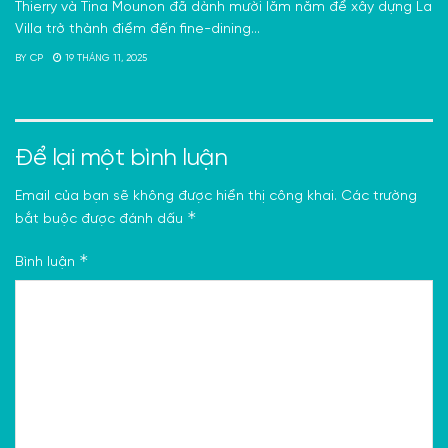
Thierry và Tina Mounon đã dành mười lăm năm để xây dựng La
Villa trở thành điểm đến fine-dining...
BY
CP
19 THÁNG 11, 2025
Để lại một bình luận
Email của bạn sẽ không được hiển thị công khai.
Các trường
*
bắt buộc được đánh dấu
*
Bình luận