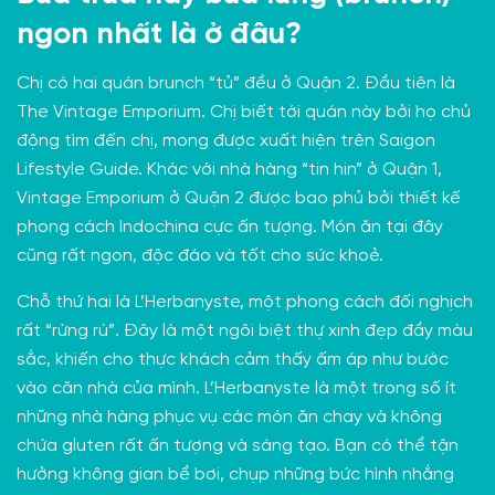
ngon nhất là ở đâu?
Chị có hai quán brunch “tủ” đều ở Quận 2. Đầu tiên là
The Vintage Emporium
. Chị biết tới quán này bởi họ chủ
động tìm đến chị, mong được xuất hiện trên Saigon
Lifestyle Guide. Khác với nhà hàng “tin hin” ở Quận 1,
Vintage Emporium ở Quận 2 được bao phủ bởi thiết kế
phong cách Indochina cực ấn tượng. Món ăn tại đây
cũng rất ngon, độc đáo và tốt cho sức khoẻ.
Chỗ thứ hai là
L’Herbanyste
, một phong cách đối nghịch
rất “rừng rú”. Đây là một ngôi biệt thự xinh đẹp đầy màu
sắc, khiến cho thực khách cảm thấy ấm áp như bước
vào căn nhà của mình. L’Herbanyste là một trong số ít
những nhà hàng phục vụ các món ăn chay và không
chứa gluten rất ấn tượng và sáng tạo. Bạn có thể tận
hưởng không gian bể bơi, chụp những bức hình nhắng