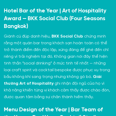
Hotel Bar of the Year | Art of Hospitality
Award — BKK Social Club (Four Seasons
Bangkok)
Giành cú đúp danh hiệu,
BKK Social Club
chứng minh
rằng một quán bar trong khách sạn hoàn toàn có thể
trở thành điểm đến độc lập, xứng đáng để ghé đến chỉ
riêng vì trải nghiệm tại đó. Không gian nơi đây thể hiện
tinh thần “social drinking” ở mức tinh tế nhất — những
loại craft spirit và cocktail bespoke được phục vụ trong
bầu không khí sang trọng nhưng không gò bó.
Giải
thưởng Art of Hospitality
ghi nhận đội ngũ của họ vì
khả năng khiến từng vị khách cảm thấy được chào đón,
được quan tâm bằng sự chân thành hiếm thấy.
Menu Design of the Year | Bar Team of