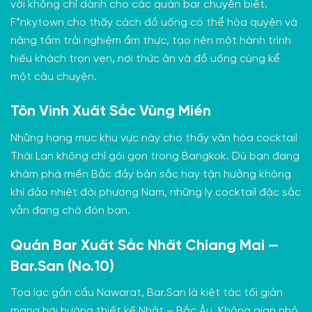
vời không chỉ dành cho các quán bar chuyên biệt.
F*nkytown cho thấy cách đồ uống có thể hòa quyện và
nâng tầm trải nghiệm ẩm thực, tạo nên một hành trình
hiếu khách trọn vẹn, nơi thức ăn và đồ uống cùng kể
một câu chuyện.
Tôn Vinh Xuất Sắc Vùng Miền
Những hạng mục khu vực này cho thấy văn hóa cocktail
Thái Lan không chỉ gói gọn trong Bangkok. Dù bạn đang
khám phá miền Bắc đầy bản sắc hay tận hưởng không
khí đảo nhiệt đới phương Nam, những ly cocktail đặc sắc
vẫn đang chờ đón bạn.
Quán Bar Xuất Sắc Nhất Chiang Mai —
Bar.San (No.10)
Tọa lạc gần cầu Nawarat, Bar.San là kiệt tác tối giản
mang hơi hướng thiết kế Nhật – Bắc Âu. Không gian nhỏ