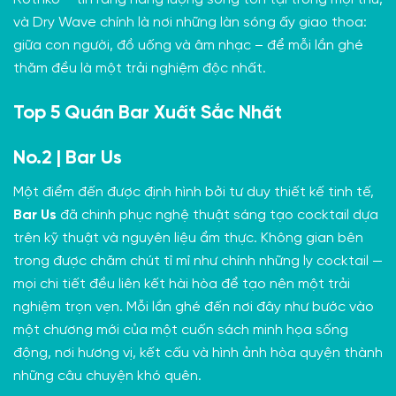
và Dry Wave chính là nơi những làn sóng ấy giao thoa:
giữa con người, đồ uống và âm nhạc – để mỗi lần ghé
thăm đều là một trải nghiệm độc nhất.
Top 5 Quán Bar Xuất Sắc Nhất
No.2 | Bar Us
Một điểm đến được định hình bởi tư duy thiết kế tinh tế,
Bar Us
đã chinh phục nghệ thuật sáng tạo cocktail dựa
trên kỹ thuật và nguyên liệu ẩm thực. Không gian bên
trong được chăm chút tỉ mỉ như chính những ly cocktail —
mọi chi tiết đều liên kết hài hòa để tạo nên một trải
nghiệm trọn vẹn. Mỗi lần ghé đến nơi đây như bước vào
một chương mới của một cuốn sách minh họa sống
động, nơi hương vị, kết cấu và hình ảnh hòa quyện thành
những câu chuyện khó quên.