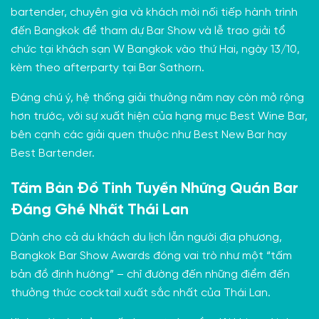
bartender, chuyên gia và khách mời nối tiếp hành trình
đến Bangkok để tham dự Bar Show và lễ trao giải tổ
chức tại khách sạn W Bangkok vào thứ Hai, ngày 13/10,
kèm theo afterparty tại Bar Sathorn.
Đáng chú ý, hệ thống giải thưởng năm nay còn mở rộng
hơn trước, với sự xuất hiện của hạng mục Best Wine Bar,
bên cạnh các giải quen thuộc như Best New Bar hay
Best Bartender.
Tấm Bản Đồ Tinh Tuyển Những Quán Bar
Đáng Ghé Nhất Thái Lan
Dành cho cả du khách du lịch lẫn người địa phương,
Bangkok Bar Show Awards đóng vai trò như một “tấm
bản đồ định hướng” – chỉ đường đến những điểm đến
thưởng thức cocktail xuất sắc nhất của Thái Lan.