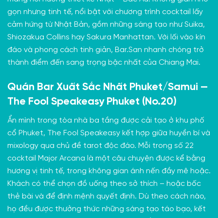
gọn nhưng tinh tế, nổi bật với chương trình cocktail lấy
cảm hứng từ Nhật Bản, gồm những sáng tạo như Suika,
Shiozakua Collins hay Sakura Manhattan. Với lối vào kín
đáo và phong cách tinh giản, Bar.San nhanh chóng trở
thành điểm đến sang trọng bậc nhất của Chiang Mai.
Quán Bar Xuất Sắc Nhất Phuket/Samui —
The Fool Speakeasy Phuket (No.20)
Ẩn mình trong tòa nhà ba tầng được cải tạo ở khu phố
cổ Phuket, The Fool Speakeasy kết hợp giữa huyền bí và
mixology qua chủ đề tarot độc đáo. Mỗi trong số 22
cocktail Major Arcana là một câu chuyện được kể bằng
hương vị tinh tế, trong không gian ánh nến đầy mê hoặc.
Khách có thể chọn đồ uống theo sở thích – hoặc bốc
thẻ bài và để định mệnh quyết định. Dù theo cách nào,
họ đều được thưởng thức những sáng tạo táo bạo, kết