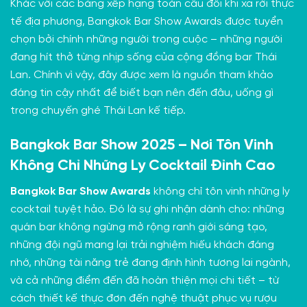
Khác với các bảng xếp hạng toàn cầu đôi khi xa rời thực
tế địa phương, Bangkok Bar Show Awards được tuyển
chọn bởi chính những người trong cuộc – những người
đang hít thở từng nhịp sống của cộng đồng bar Thái
Lan. Chính vì vậy, đây được xem là nguồn tham khảo
đáng tin cậy nhất để biết bạn nên đến đâu, uống gì
trong chuyến ghé Thái Lan kế tiếp.
Bangkok Bar Show 2025 – Nơi Tôn Vinh
Không Chỉ Những Ly Cocktail Đỉnh Cao
Bangkok Bar Show Awards
không chỉ tôn vinh những ly
cocktail tuyệt hảo. Đó là sự ghi nhận dành cho: những
quán bar không ngừng mở rộng ranh giới sáng tạo,
những đội ngũ mang lại trải nghiệm hiếu khách đáng
nhớ, những tài năng trẻ đang định hình tương lai ngành,
và cả những điểm đến đã hoàn thiện mọi chi tiết – từ
cách thiết kế thực đơn đến nghệ thuật phục vụ rượu