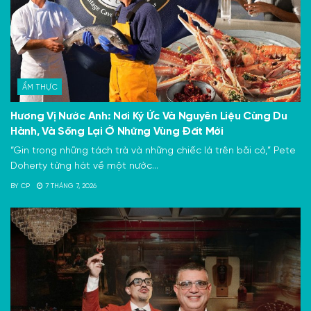
ẨM THỰC
Hương Vị Nước Anh: Nơi Ký Ức Và Nguyên Liệu Cùng Du
Hành, Và Sống Lại Ở Những Vùng Đất Mới
“Gin trong những tách trà và những chiếc lá trên bãi cỏ,” Pete
Doherty từng hát về một nước...
BY
CP
7 THÁNG 7, 2026