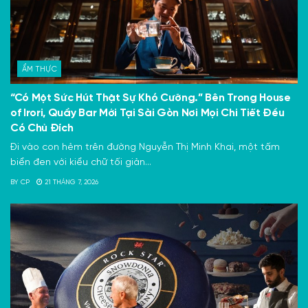
ẨM THỰC
“Có Một Sức Hút Thật Sự Khó Cưỡng.” Bên Trong House
of Irori, Quầy Bar Mới Tại Sài Gòn Nơi Mọi Chi Tiết Đều
Có Chủ Đích
Đi vào con hẻm trên đường Nguyễn Thị Minh Khai, một tấm
biển đen với kiểu chữ tối giản...
BY
CP
21 THÁNG 7, 2026