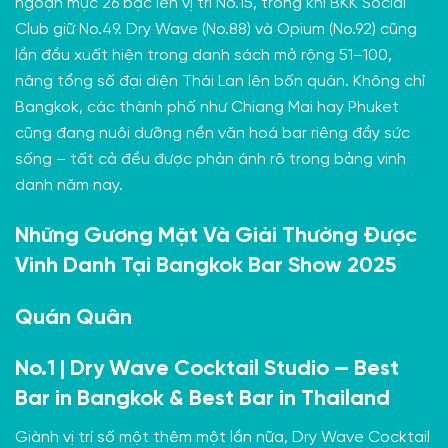
ngoạn mục 26 bậc lên vị trí No.15, trong khi BKK Social
Club giữ No.49. Dry Wave (No.88) và Opium (No.92) cũng
lần đầu xuất hiện trong danh sách mở rộng 51–100,
nâng tổng số đại diện Thái Lan lên bốn quán. Không chỉ
Bangkok, các thành phố như Chiang Mai hay Phuket
cũng đang nuôi dưỡng nền văn hoá bar riêng đầy sức
sống – tất cả đều được phản ánh rõ trong bảng vinh
danh năm nay.
Những Gương Mặt Và Giải Thưởng Được
Vinh Danh Tại Bangkok Bar Show 2025
Quán Quân
No.1 | Dry Wave Cocktail Studio — Best
Bar in Bangkok & Best Bar in Thailand
Giành vị trí số một thêm một lần nữa, Dry Wave Cocktail