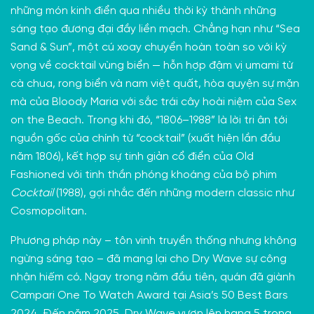
những món kinh điển qua nhiều thời kỳ thành những
sáng tạo đương đại đầy liền mạch. Chẳng hạn như “Sea
Sand & Sun”, một cú xoay chuyển hoàn toàn so với kỳ
vọng về cocktail vùng biển — hỗn hợp đậm vị umami từ
cà chua, rong biển và nam việt quất, hòa quyện sự mặn
mà của Bloody Maria với sắc trái cây hoài niệm của Sex
on the Beach. Trong khi đó, “1806–1988” là lời tri ân tới
nguồn gốc của chính từ “cocktail” (xuất hiện lần đầu
năm 1806), kết hợp sự tinh giản cổ điển của Old
Fashioned với tinh thần phóng khoáng của bộ phim
Cocktail
(1988), gợi nhắc đến những modern classic như
Cosmopolitan.
Phương pháp này – tôn vinh truyền thống nhưng không
ngừng sáng tạo – đã mang lại cho Dry Wave sự công
nhận hiếm có. Ngay trong năm đầu tiên, quán đã giành
Campari One To Watch Award tại Asia’s 50 Best Bars
2024. Đến năm 2025, Dry Wave vươn lên hạng 5 trong