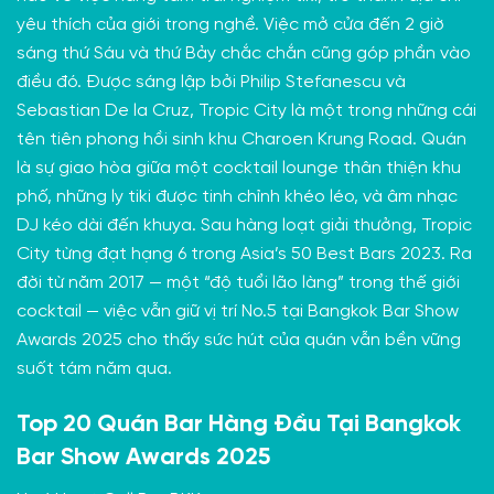
yêu thích của giới trong nghề. Việc mở cửa đến 2 giờ
sáng thứ Sáu và thứ Bảy chắc chắn cũng góp phần vào
điều đó. Được sáng lập bởi Philip Stefanescu và
Sebastian De la Cruz, Tropic City là một trong những cái
tên tiên phong hồi sinh khu Charoen Krung Road. Quán
là sự giao hòa giữa một cocktail lounge thân thiện khu
phố, những ly tiki được tinh chỉnh khéo léo, và âm nhạc
DJ kéo dài đến khuya. Sau hàng loạt giải thưởng, Tropic
City từng đạt hạng 6 trong Asia’s 50 Best Bars 2023. Ra
đời từ năm 2017 — một “độ tuổi lão làng” trong thế giới
cocktail — việc vẫn giữ vị trí No.5 tại Bangkok Bar Show
Awards 2025 cho thấy sức hút của quán vẫn bền vững
suốt tám năm qua.
Top 20 Quán Bar Hàng Đầu Tại Bangkok
Bar Show Awards 2025