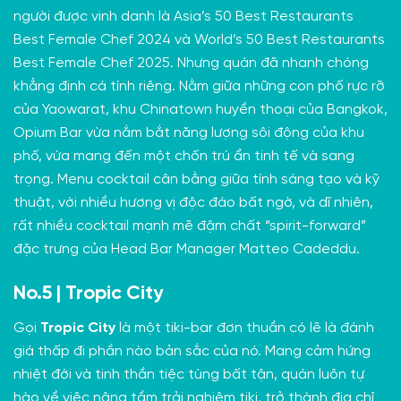
người được vinh danh là Asia’s 50 Best Restaurants
Best Female Chef 2024 và World’s 50 Best Restaurants
Best Female Chef 2025. Nhưng quán đã nhanh chóng
khẳng định cá tính riêng. Nằm giữa những con phố rực rỡ
của Yaowarat, khu Chinatown huyền thoại của Bangkok,
Opium Bar vừa nắm bắt năng lượng sôi động của khu
phố, vừa mang đến một chốn trú ẩn tinh tế và sang
trọng. Menu cocktail cân bằng giữa tính sáng tạo và kỹ
thuật, với nhiều hương vị độc đáo bất ngờ, và dĩ nhiên,
rất nhiều cocktail mạnh mẽ đậm chất “spirit-forward”
đặc trưng của Head Bar Manager Matteo Cadeddu.
No.5 | Tropic City
Gọi
Tropic City
là một tiki-bar đơn thuần có lẽ là đánh
giá thấp đi phần nào bản sắc của nó. Mang cảm hứng
nhiệt đới và tinh thần tiệc tùng bất tận, quán luôn tự
hào về việc nâng tầm trải nghiệm tiki, trở thành địa chỉ