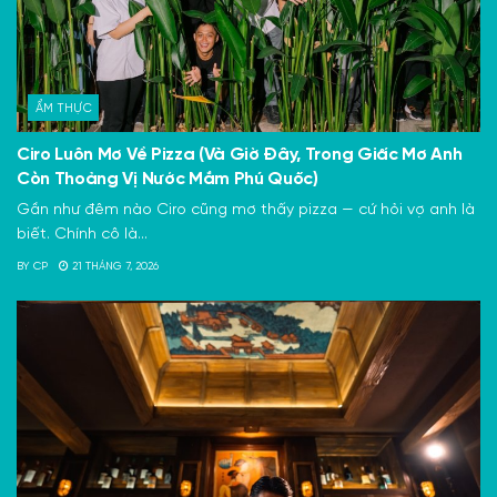
ẨM THỰC
Ciro Luôn Mơ Về Pizza (Và Giờ Đây, Trong Giấc Mơ Anh
Còn Thoảng Vị Nước Mắm Phú Quốc)
Gần như đêm nào Ciro cũng mơ thấy pizza — cứ hỏi vợ anh là
biết. Chính cô là...
BY
CP
21 THÁNG 7, 2026