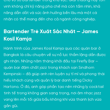
cho vô số bartender trong khu vực. Giải thưởng này tôn
vinh không chỉ kỹ năng pha chế mà còn tầm nhìn, khả
năng dẫn dắt và sức ảnh hưởng bền lâu mà một cá
nhân có thể mang đến cho cả ngành công nghiệp.
Bartender Trẻ Xuất Sắc Nhất — James
Kosil Kamja
Hành trình của James Kosil Kamja qua các quán bar ở
Bangkok là câu chuyện về sự nỗ lực thầm lặng dần được
ghi nhận. Những năm tháng khởi đầu tại Firefly Bar –
quán bar đậm chất jazz trong khách sạn Sindhorn
Kempinski – đã giúp anh rèn luyện sự tỉ mỉ và phong thái
hiếu khách cùng với quản lý bar danh tiếng Dicky
Hartono. Ở đó, anh góp phần tạo nên những ly cocktail
tinh tế trong không gian sang trọng, nơi âm nhạc jazz
vang lên mỗi tối giữa bầu không khí vừa thanh lịch vừa
gần gũi.