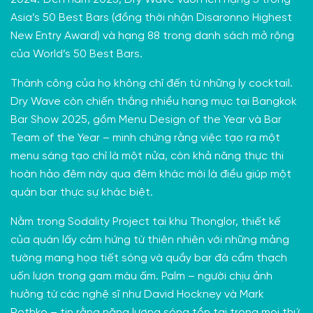
Asia’s 50 Best Bars (đồng thời nhận Disaronno Highest
New Entry Award) và hạng 88 trong danh sách mở rộng
của World’s 50 Best Bars.
Thành công của họ không chỉ đến từ những ly cocktail.
Dry Wave còn chiến thắng nhiều hạng mục tại Bangkok
Bar Show 2025, gồm Menu Design of the Year và Bar
Team of the Year – minh chứng rằng việc tạo ra một
menu sáng tạo chỉ là một nửa, còn khả năng thực thi
hoàn hảo đêm này qua đêm khác mới là điều giúp một
quán bar thực sự khác biệt.
Nằm trong Sodality Project tại khu Thonglor, thiết kế
của quán lấy cảm hứng từ thiên nhiên với những mảng
tường mang họa tiết sóng và quầy bar đá cẩm thạch
uốn lượn trong gam màu ấm. Palm – người chịu ảnh
hưởng từ các nghệ sĩ như David Hockney và Mark
Rothko – tin rằng năng lượng sóng tồn tại trong mọi thứ,