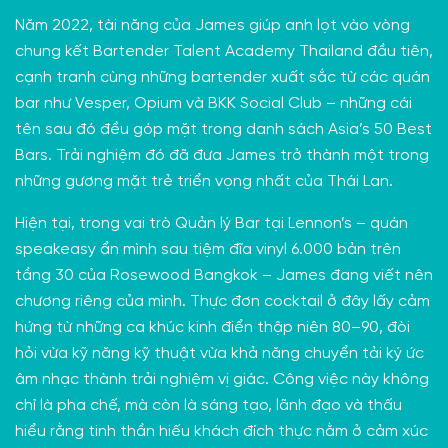
Năm 2022, tài năng của James giúp anh lọt vào vòng
chung kết Bartender Talent Academy Thailand đầu tiên,
cạnh tranh cùng những bartender xuất sắc từ các quán
bar như Vesper, Opium và BKK Social Club – những cái
tên sau đó đều góp mặt trong danh sách Asia’s 50 Best
Bars. Trải nghiệm đó đã đưa James trở thành một trong
những gương mặt trẻ triển vọng nhất của Thái Lan.
Hiện tại, trong vai trò Quản lý Bar tại Lennon’s – quán
speakeasy ẩn mình sau tiệm đĩa vinyl 6.000 bản trên
tầng 30 của Rosewood Bangkok – James đang viết nên
chương riêng của mình. Thực đơn cocktail ở đây lấy cảm
hứng từ những ca khúc kinh điển thập niên 80–90, đòi
hỏi vừa kỹ năng kỹ thuật vừa khả năng chuyển tải ký ức
âm nhạc thành trải nghiệm vị giác. Công việc này không
chỉ là pha chế, mà còn là sáng tạo, lãnh đạo và thấu
hiểu rằng tinh thần hiếu khách đích thực nằm ở cảm xúc