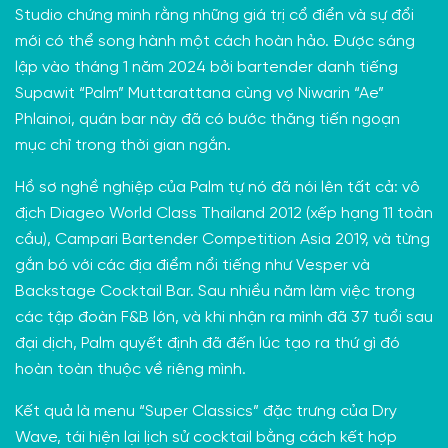
Studio chứng minh rằng những giá trị cổ điển và sự đổi
mới có thể song hành một cách hoàn hảo. Được sáng
lập vào tháng 1 năm 2024 bởi bartender danh tiếng
Supawit “Palm” Muttarattana cùng vợ Niwarin “Ae”
Phlainoi, quán bar này đã có bước thăng tiến ngoạn
mục chỉ trong thời gian ngắn.
Hồ sơ nghề nghiệp của Palm tự nó đã nói lên tất cả: vô
địch Diageo World Class Thailand 2012 (xếp hạng 11 toàn
cầu), Campari Bartender Competition Asia 2019, và từng
gắn bó với các địa điểm nổi tiếng như Vesper và
Backstage Cocktail Bar. Sau nhiều năm làm việc trong
các tập đoàn F&B lớn, và khi nhận ra mình đã 37 tuổi sau
đại dịch, Palm quyết định đã đến lúc tạo ra thứ gì đó
hoàn toàn thuộc về riêng mình.
Kết quả là menu “Super Classics” đặc trưng của Dry
Wave, tái hiện lại lịch sử cocktail bằng cách kết hợp