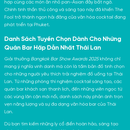
hợp cùng các món ăn nhỏ pan-Asian đầy bất ngờ.
Chính tinh thần thủ công và sáng tạo này đã khiến The
Fool trở thành ngọn hải đăng của văn hóa cocktail đang
phát triển tại Phuket.
Danh Sách Tuyển Chọn Dành Cho Những
Quán Bar Hấp Dẫn Nhất Thái Lan
Giải thưởng
Bangkok Bar Show Awards 2025
không chỉ
mang ý nghĩa vinh danh mà còn là tấm bản đồ tinh chọn
cho những người yêu thích trải nghiệm đồ uống tại Thái
Lan. Từ những phòng thí nghiệm cocktail sáng tạo, các
quán bar khách sạn thanh lịch, đến những viên ngọc từ
các vùng lân cận mới nổi, danh sách này phản ánh trọn
vẹn năng lượng và sự đa dạng văn hóa bar của Thái
Lan.
Dù bạn tìm kiếm những ly cổ điển hoàn hảo, sáng tạo