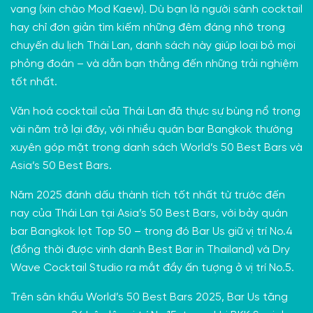
vang (xin chào Mod Kaew). Dù bạn là người sành cocktail
hay chỉ đơn giản tìm kiếm những đêm đáng nhớ trong
chuyến du lịch Thái Lan, danh sách này giúp loại bỏ mọi
phỏng đoán – và dẫn bạn thẳng đến những trải nghiệm
tốt nhất.
Văn hoá cocktail của Thái Lan đã thực sự bùng nổ trong
vài năm trở lại đây, với nhiều quán bar Bangkok thường
xuyên góp mặt trong danh sách World’s 50 Best Bars và
Asia’s 50 Best Bars.
Năm 2025 đánh dấu thành tích tốt nhất từ trước đến
nay của Thái Lan tại Asia’s 50 Best Bars, với bảy quán
bar Bangkok lọt Top 50 – trong đó Bar Us giữ vị trí No.4
(đồng thời được vinh danh Best Bar in Thailand) và Dry
Wave Cocktail Studio ra mắt đầy ấn tượng ở vị trí No.5.
Trên sân khấu World’s 50 Best Bars 2025, Bar Us tăng