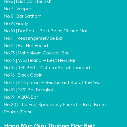
No.6 | Last Call Bar BKK
No.7 | Vesper
No.8 | Bar Sathorn
No.9 | Firefly
No.10 | Bar.San — Best Bar in Chiang Mai
No.11 | Messengerservice Bar
No.12 | Bar Not Found
No.13 | Mahaniyom Cocktail Bar
No.14 | Wasteland — Best New Bar
No.15 | TEP BAR – Cultural Bar of Thailand
No.16 | Black Cabin
No.17 | F*nkytown — Restaurant Bar of the Year
No.18 | 1970 Bar Bangkok
No.19 | AQUA Bar
No.20 | The Fool Speakeasy Phuket — Best Bar in
Phuket/Samui
Hạng Mục Giải Thưởng Đặc Biệt