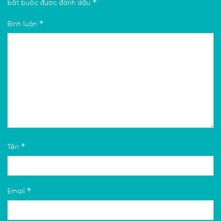
*
bắt buộc được đánh dấu
*
Bình luận
*
Tên
*
Email