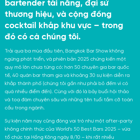
bartender tài năng, đại sứ
thương hiệu, và cộng đồng
cocktail khắp khu vực – trong
đó có cả chúng tôi.
Trải qua ba mùa đầu tiên, Bangkok Bar Show không
ngừng phát triển, và phiên bản 2025 chứng kiến một
quy mô lớn chưa từng có: hơn 50 chuyên gia bar quốc
tế, 40 quán bar tham gia và khoảng 30 sự kiện diễn ra
khắp thành phố (chúng tôi gần như phải bỏ đếm vì có
quá nhiều điểm đến). Cùng với đó là bảy buổi hội thảo
và toạ đàm chuyên sâu với những tên tuổi tầm cỡ toàn
cầu trong ngành.
Sự kiện năm nay cũng đóng vai trò như một after-party
không chính thức của World’s 50 Best Bars 2025 – vừa
tổ chức tại Hồng Kông ngày 8/10 – khi rất nhiều