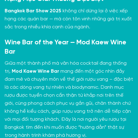
Bangkok Bar Show 2025
không chỉ dừng lại ở việc xếp
hạng các quán bar — mà còn tôn vinh những giá trị xuất
sắc trong nhiều khía cạnh của ngành.
Wine Bar of the Year — Mod Kaew Wine
Bar
Giữa một thành phố mà văn hóa cocktail đang thống
trị,
Mod Kaew Wine Bar
mang đến một góc nhìn đầy
đam mê và chuyên môn về thế giới rượu vang – đặc biệt
là các dòng vang tự nhiên và biodynamic. Danh mục
rượu được tuyển chọn cẩn thận từ khắp nơi trên thế
giới, cùng phong cách phục vụ gần gũi, chân thành chứ
không hề kiểu cách, giúp rượu vang trở nên dễ tiếp cận
với mọi đối tượng khách. Đây là nơi người yêu rượu tại
Bangkok tìm đến khi muốn được “hướng dẫn” thật sự
trong hành trình khám phá hương vị.