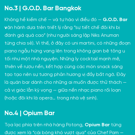
No.3 | G.O.D. Bar Bangkok
Không hề kiềm chế — và tự hào vì điều đó —
G.O.D. Bar
v
ận hành dựa trên triết lý rằng “sự tiết chế đôi khi bị
đánh giá quá cao” (như người sáng lập Niks Anuman
từng chia sẻ). Vì thế, ở đây có uni martini, có những đoạn
piano ngẫu hứng vang lên trong không gian bê tông u
tối như một nhà nguyện. Những ly cocktail mạnh mẽ,
thiên về rượu nền, kết hợp cùng các món snack sáng
tạo tạo nên sự tương phản hương vị đầy bất ngờ. Đây
là quán bar dành cho những ai muốn được thử thách —
cả vị giác lẫn kỳ vọng — giữa nền nhạc piano rối loạn
(hoặc đôi khi là opera… trong nhà vệ sinh).
No.4 | Opium Bar
Tọa lạc phía trên nhà hàng Potong,
Opium Bar
từng
được xem là “cái bóng khó vượt qua” của Chef Pam —