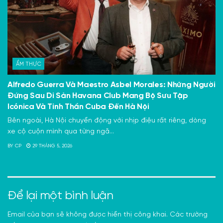
ẨM THỰC
Alfredo Guerra Và Maestro Asbel Morales: Những Người
Đứng Sau Di Sản Havana Club Mang Bộ Sưu Tập
Icónica Và Tinh Thần Cuba Đến Hà Nội
Bên ngoài, Hà Nội chuyển động với nhịp điệu rất riêng, dòng
xe cộ cuộn mình qua từng ngã...
BY
CP
29 THÁNG 5, 2026
Để lại một bình luận
Email của bạn sẽ không được hiển thị công khai.
Các trường