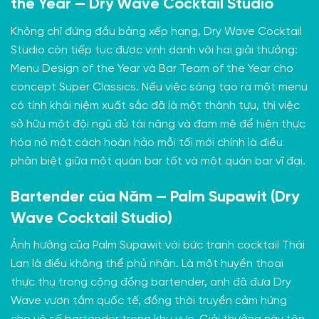
the Year — Dry Wave Cocktail Studio
Không chỉ đứng đầu bảng xếp hạng, Dry Wave Cocktail
Studio còn tiếp tục được vinh danh với hai giải thưởng:
Menu Design of the Year và Bar Team of the Year cho
concept Super Classics. Nếu việc sáng tạo ra một menu
có tính khái niệm xuất sắc đã là một thành tựu, thì việc
sở hữu một đội ngũ đủ tài năng và đam mê để hiện thực
hóa nó một cách hoàn hảo mỗi tối mới chính là điều
phân biệt giữa một quán bar tốt và một quán bar vĩ đại.
Bartender của Năm — Palm Supawit (Dry
Wave Cocktail Studio)
Ảnh hưởng của Palm Supawit với bức tranh cocktail Thái
Lan là điều không thể phủ nhận. Là một huyền thoại
thực thụ trong cộng đồng bartender, anh đã đưa Dry
Wave vươn tầm quốc tế, đồng thời truyền cảm hứng