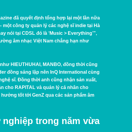
zine đã quyết định tổng hợp lại một lần nữa
– một công ty quản lý các nghệ sĩ indie tại Hà
y nói tại CDSL đó là ‘Music > Everything’”,
 trường âm nhạc Việt Nam chẳng hạn như
sĩ như HIEUTHUHAI, MANBO, đồng thời cũng
der đồng sáng lập nên
InQ International
cùng
 nghệ sĩ. Đồng thời anh cũng nhận sản xuất,
 án cho
RAPITAL
và quản lý cá nhân cho
nh hưởng tốt tới GenZ qua các sản phẩm âm
 nghiệp trong năm vừa