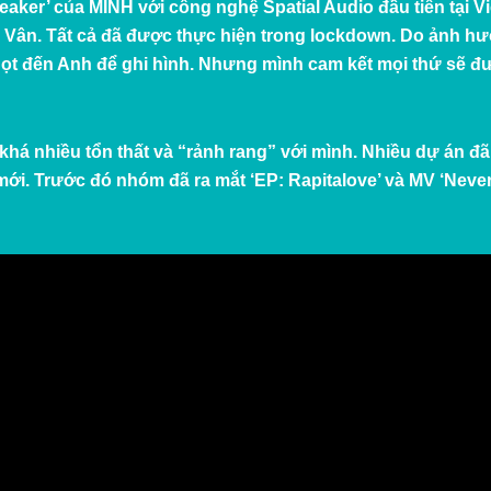
reaker
’ của MINH với công nghệ Spatial Audio đầu tiên tại 
 Vân. Tất cả đã được thực hiện trong lockdown. Do ảnh hư
gọt đến Anh để ghi hình. Nhưng mình cam kết mọi thứ sẽ đư
khá nhiều tổn thất và “rảnh rang” với mình. Nhiều dự án đ
ới. Trước đó nhóm đã ra mắt ‘
EP: Rapitalove
’ và MV ‘
Never