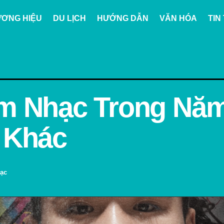
ƠNG HIỆU
DU LỊCH
HƯỚNG DẪN
VĂN HÓA
TIN
m Nhạc Trong Năm
 Khác
ạc