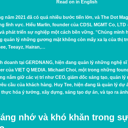
Read on in
English
 năm 2021 đã có quá nhiều bước tiến lớn, và The Dot Maga
ng lĩnh vực.
Hiếu Marlin
, founder của
CDSL MGMT Co, LTD
và phát triển sự nghiệp một cách bền vững. “Chúng mình ha
đang quản lý những gương mặt không còn mấy xa lạ của thị
ee, Teeayz, Hairan,…
nh doanh tại
GERDNANG
, hiện đang quản lý những nghệ 
der của
VIET Q MEDIA
.
Michael Choi
, một trong những foun
ang nắm giữ các vị trí như CEO, giám đốc sáng tạo, quản lý
 yêu cầu của khách hàng.
Huy Tee
, hiện đang là quản lý dự
n thực hóa ý tưởng, xây dựng, sáng tạo dự án, và tạo ra ả
áng nhớ và khó khăn trong sự