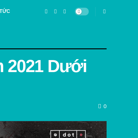
 TỨC
 2021 Dưới
0