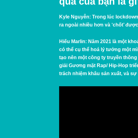
qua của bạn là g
Kyle Nguyễn:
Trong lúc lockdown
ra ngoài nhiều hơn và ‘chốt’ đ
Hiếu Marlin:
Năm 2021 là một khoả
có thể cụ thể hoá lý tưởng một m
tạo nên một công ty truyền thôn
giải Gương mặt Rap/ Hip-Hop triể
trách nhiệm khâu sản xuất, và sự 