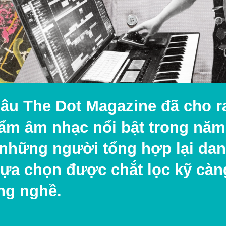
âu The Dot Magazine đã cho ra
ẩm âm nhạc nổi bật
trong năm
 những người tổng hợp lại da
lựa chọn được chắt lọc kỹ càn
ng nghề.