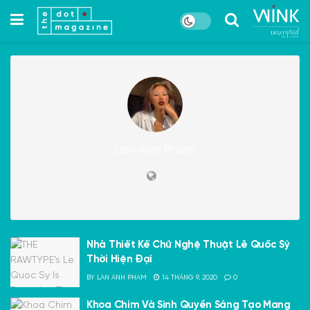
Lan Anh Pham
Nhà Thiết Kế Chữ Nghệ Thuật Lê Quốc Sỹ
Thời Hiện Đại
BY
LAN ANH PHAM
14 THÁNG 9, 2020
0
Khoa Chim Và Sinh Quyển Sáng Tạo Mang