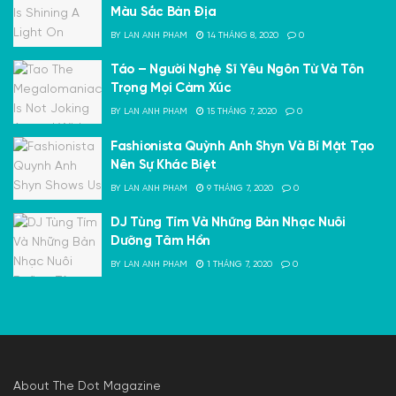
Màu Sắc Bản Địa
BY
LAN ANH PHAM
14 THÁNG 8, 2020
0
Táo – Người Nghệ Sĩ Yêu Ngôn Từ Và Tôn
Trọng Mọi Cảm Xúc
BY
LAN ANH PHAM
15 THÁNG 7, 2020
0
Fashionista Quỳnh Anh Shyn Và Bí Mật Tạo
Nên Sự Khác Biệt
BY
LAN ANH PHAM
9 THÁNG 7, 2020
0
DJ Tùng Tím Và Những Bản Nhạc Nuôi
Dưỡng Tâm Hồn
BY
LAN ANH PHAM
1 THÁNG 7, 2020
0
About The Dot Magazine