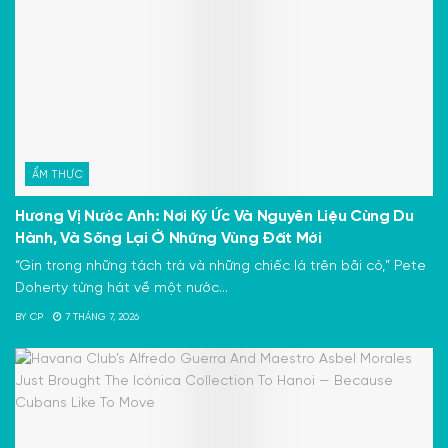
ẨM THỰC
Hương Vị Nước Anh: Nơi Ký Ức Và Nguyên Liệu Cùng Du
Hành, Và Sống Lại Ở Những Vùng Đất Mới
“Gin trong những tách trà và những chiếc lá trên bãi cỏ,” Pete
Doherty từng hát về một nước...
BY
CP
7 THÁNG 7, 2026