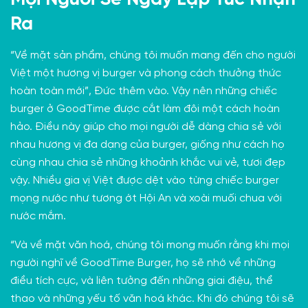
Ra
“Về mặt sản phẩm, chúng tôi muốn mang đến cho người
Việt một hương vị burger và phong cách thưởng thức
hoàn toàn mới”, Đức thêm vào. Vậy nên những chiếc
burger ở GoodTime được cắt làm đôi một cách hoàn
hảo. Điều này giúp cho mọi người dễ dàng chia sẻ với
nhau hương vị đa dạng của burger, giống như cách họ
cùng nhau chia sẻ những khoảnh khắc vui vẻ, tươi đẹp
vậy. Nhiều gia vị Việt được dệt vào từng chiếc burger
mọng nước như tương ớt Hội An và xoài muối chua với
nước mắm.
“Và về mặt văn hoá, chúng tôi mong muốn rằng khi mọi
người nghĩ về GoodTime Burger, họ sẽ nhớ về những
điều tích cực, và liên tưởng đến những giai điệu, thể
thao và những yếu tố văn hoá khác. Khi đó chúng tôi sẽ