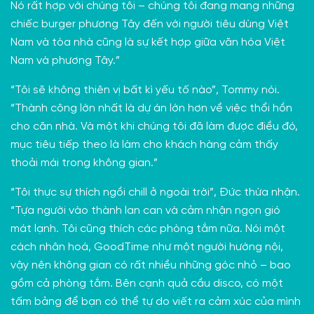
Nó rất hợp với chúng tôi – chúng tôi đang mang những
chiếc burger phương Tây đến với người tiêu dùng Việt
Nam và tòa nhà cũng là sự kết hợp giữa văn hóa Việt
Nam và phương Tây.”
“Tôi sẽ không thiên vị bất kì yếu tố nào”, Tommy nói.
“Thành công lớn nhất là dự án lớn hơn về việc thổi hồn
cho căn nhà. Và một khi chúng tôi đã làm được điều đó,
mục tiêu tiếp theo là làm cho khách hàng cảm thấy
thoải mái trong không gian.”
“Tôi thực sự thích ngồi chill ở ngoài trời”, Đức thừa nhận.
“Tựa người vào thành lan can và cảm nhận ngọn gió
mát lạnh. Tôi cũng thích các phòng tắm nữa. Nói một
cách nhân hoá, GoodTime như một người hướng nội,
vậy nên không gian có rất nhiều những góc nhỏ – bao
gồm cả phòng tắm. Bên cạnh quả cầu disco, có một
tấm bảng để bạn có thể tự do viết ra cảm xúc của mình