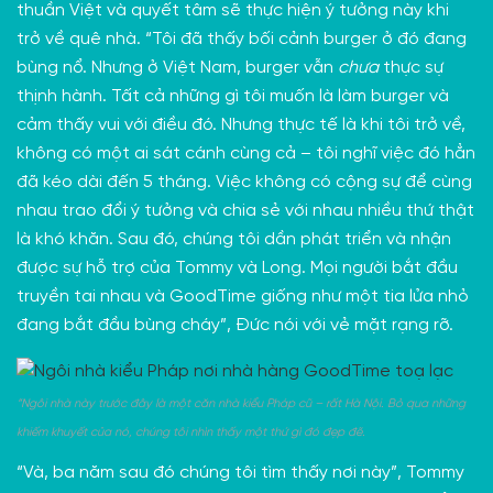
thuần Việt và quyết tâm sẽ thực hiện ý tưởng này khi
trở về quê nhà. “Tôi đã thấy bối cảnh burger ở đó đang
bùng nổ. Nhưng ở Việt Nam, burger vẫn
chưa
thực sự
thịnh hành. Tất cả những gì tôi muốn là làm burger và
cảm thấy vui với điều đó. Nhưng thực tế là khi tôi trở về,
không có một ai sát cánh cùng cả – tôi nghĩ việc đó hẳn
đã kéo dài đến 5 tháng. Việc không có cộng sự để cùng
nhau trao đổi ý tưởng và chia sẻ với nhau nhiều thứ thật
là khó khăn. Sau đó, chúng tôi dần phát triển và nhận
được sự hỗ trợ của Tommy và Long. Mọi người bắt đầu
truyền tai nhau và GoodTime giống như một tia lửa nhỏ
đang bắt đầu bùng cháy”, Đức nói với vẻ mặt rạng rỡ.
“Ngôi nhà này trước đây là một căn nhà kiểu Pháp cũ – rất Hà Nội. Bỏ qua những
khiếm khuyết của nó, chúng tôi nhìn thấy một thứ gì đó đẹp đẽ.
“Và, ba năm sau đó chúng tôi tìm thấy nơi này”, Tommy