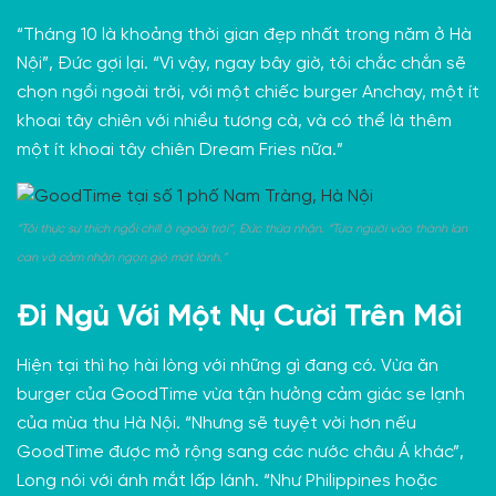
“Tháng 10 là khoảng thời gian đẹp nhất trong năm ở Hà
Nội”, Đức gợi lại. “Vì vậy, ngay bây giờ, tôi chắc chắn sẽ
chọn ngồi ngoài trời, với một chiếc burger Anchay, một ít
khoai tây chiên với nhiều tương cà, và có thể là thêm
một ít khoai tây chiên Dream Fries nữa.”
“Tôi thực sự thích ngồi chill ở ngoài trời”, Đức thừa nhận. “Tựa người vào thành lan
can và cảm nhận ngọn gió mát lành.”
Đi Ngủ Với Một Nụ Cười Trên Môi
Hiện tại thì họ hài lòng với những gì đang có. Vừa ăn
burger của GoodTime vừa tận hưởng cảm giác se lạnh
của mùa thu Hà Nội. “Nhưng sẽ tuyệt vời hơn nếu
GoodTime được mở rộng sang các nước châu Á khác”,
Long nói với ánh mắt lấp lánh. “Như Philippines hoặc