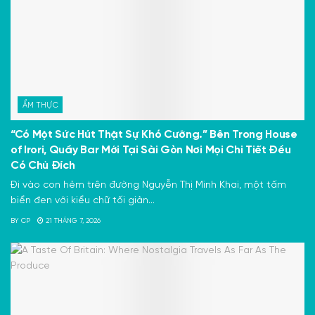
ẨM THỰC
“Có Một Sức Hút Thật Sự Khó Cưỡng.” Bên Trong House
of Irori, Quầy Bar Mới Tại Sài Gòn Nơi Mọi Chi Tiết Đều
Có Chủ Đích
Đi vào con hẻm trên đường Nguyễn Thị Minh Khai, một tấm
biển đen với kiểu chữ tối giản...
BY
CP
21 THÁNG 7, 2026