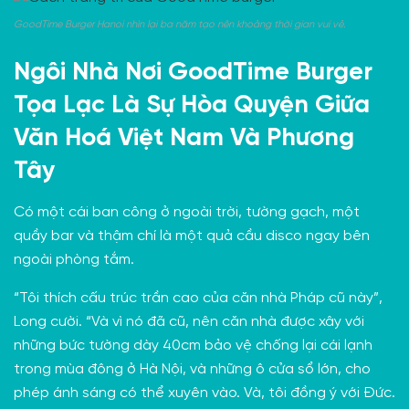
GoodTime Burger Hanoi nhìn lại ba năm tạo nên khoảng thời gian vui vẻ.
Ngôi Nhà Nơi GoodTime Burger
Tọa Lạc Là Sự Hòa Quyện Giữa
Văn Hoá Việt Nam Và Phương
Tây
Có một cái ban công ở ngoài trời, tường gạch, một
quầy bar và thậm chí là một quả cầu disco ngay bên
ngoài phòng tắm.
“Tôi thích cấu trúc trần cao của căn nhà Pháp cũ này”,
Long cười. “Và vì nó đã cũ, nên căn nhà được xây với
những bức tường dày 40cm bảo vệ chống lại cái lạnh
trong mùa đông ở Hà Nội, và những ô cửa sổ lớn, cho
phép ánh sáng có thể xuyên vào. Và, tôi đồng ý với Đức.