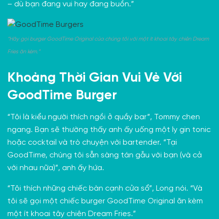
– dù bạn đang vui hay đang buồn.”
“Hãy gọi burger GoodTime Original của chúng tôi với một ít khoai tây chiên Dream
Fries ăn kèm.”
Khoảng Thời Gian Vui Vẻ Với
GoodTime Burger
“Tôi là kiểu người thích ngồi ở quầy bar”, Tommy chen
ngang. Bạn sẽ thường thấy anh ấy uống một ly gin tonic
hoặc cocktail và trò chuyện với bartender. “Tại
GoodTime, chúng tôi sẵn sàng tán gẫu với bạn (và cả
với nhau nữa)”, anh ấy hứa.
“Tôi thích những chiếc bàn cạnh cửa sổ”, Long nói. “Và
tôi sẽ gọi một chiếc burger GoodTime Original ăn kèm
một ít khoai tây chiên Dream Fries.”