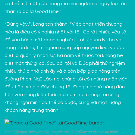
có thể mở một cửa hàng mà mọi người sẽ ngay lập tức
nhận ra đó là GoodTime.”
“Đúng vậy!”, Long tán thành. “Việc phát triển thương
hiệu là điều có ý nghĩa nhất với tôi. Có rất nhiều yếu tố
để vận hành một doanh nghiệp – như quản lý kho và
hàng tồn kho, tìm nguồn cung cấp nguyên liệu, và đặc
biệt là quản lý nhân sự. Ba năm về trước tôi không hề
biết một thứ gì cả. Sau đó, tôi và Đức phải thử nghiệm
nhiều thứ ở nhà anh ấy và ở căn bếp giao hàng trên
đường Phạm Ngũ Lão, nơi chúng tôi có những nhân viên
đầu tiên. Và giờ đây chúng tôi đang mở nhà hàng đầu
tiên với những kiến thức mà nằm mơ chúng tôi cũng
không nghĩ mình có thể có được, cùng với một lượng
khách hàng trung thành.
Sau 1,095 ngày đêm miệt mài, “chuyến tàu” GoodTime đã thực sự lăn bánh.