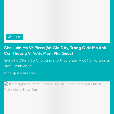
ẨM THỰC
Ciro Luôn Mơ Về Pizza (Và Giờ Đây, Trong Giấc Mơ Anh
Còn Thoảng Vị Nước Mắm Phú Quốc)
Gần như đêm nào Ciro cũng mơ thấy pizza — cứ hỏi vợ anh là
biết. Chính cô là...
BY
CP
21 THÁNG 7, 2026