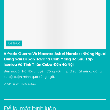
ẨM THỰC
Alfredo Guerra Và Maestro Asbel Morales: Những Người
Đứng Sau Di Sản Havana Club Mang Bộ Sưu Tập
Icónica Và Tinh Thần Cuba Đến Hà Nội
Bên ngoài, Hà Nội chuyển động với nhịp điệu rất riêng, dòng
xe cộ cuộn mình qua từng ngã...
BY
CP
29 THÁNG 5, 2026
Để lại một bình luận