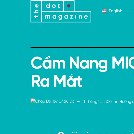
T
English
Cẩm Nang MIC
Ra Mắt
by
Chau Do
1 Tháng 12, 2022
in
Hướng 