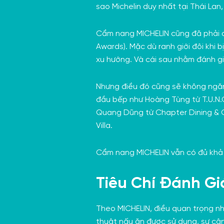
sao Michelin duy nhất tại Thái Lan
Cẩm nang MICHELIN cũng đã phải
Awards). Mặc dù ranh giới đôi khi 
xu hướng. Và cái sau nhằm đánh g
Nhưng điều đó cũng sẽ không ngăn
đầu bếp như Hoàng Tùng từ
T.U.N.
Quang Dũng
từ Chapter Dining & G
Villa.
Cẩm nang MICHELIN vẫn có đủ khả 
Tiêu Chí Đánh G
Theo MICHELIN, điều quan trọng nh
thuật nấu ăn được sử dụng, sự cân