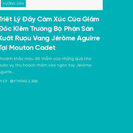
HƯỚNG DẪN
Triết Lý Đầy Cảm Xúc Của Giám
Đốc Kiêm Trưởng Bộ Phận Sản
Xuất Rượu Vang Jérôme Aguirre
Tại Mouton Cadet
Khoảnh khắc màu đỏ thẫm của những quả nho
rước vụ thu hoạch thấm vào ngón tay Jérôme
guirre...
Y
CP
9 THÁNG 2, 2026