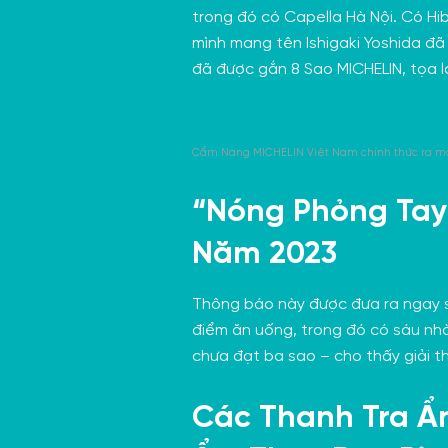
trong đó có Capella Hà Nội. Có Hi
mình mang tên Ishigaki Yoshida đã
đã được gắn 8 Sao MICHELIN, tọa l
Cẩm Nang MICHELIN Việt Nam chính thức ra m
“Nóng Phỏng Tay
Năm 202
3
Thông báo này được đưa ra ngay 
điểm ăn uống, trong đó có sáu nh
chưa đạt ba sao – cho thấy giải 
Các Thanh Tra Ẩ