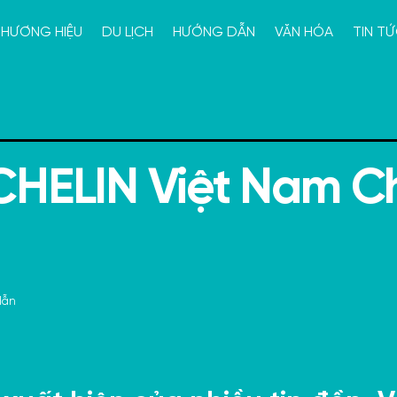
HƯƠNG HIỆU
DU LỊCH
HƯỚNG DẪN
VĂN HÓA
TIN T
HELIN Việt Nam Ch
dẫn