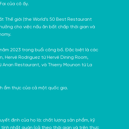
ai của cô ấy.
t Thế giới (the World’s 50 Best Restaurant
 thưởng cho việc nấu ăn bất chấp thời gian và
nomy.
năm 2023 trong buổi công bố. Đặc biệt là các
on, Hervé Rodriguez từ Hervé Dining Room,
ừ Anan Restaurant, và
Thierry Mounon
từ La
ch ẩm thực của cả một quốc gia.
uyết định của họ là: chất lượng sản phẩm, kỹ
tính nhất quán (cả theo thời gian và trên thực