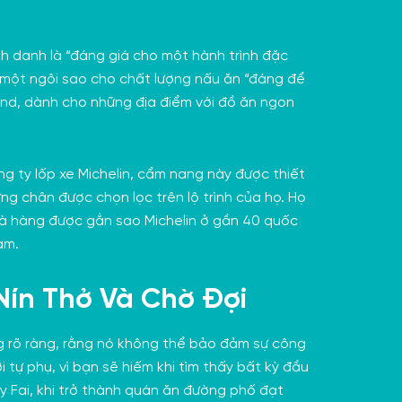
h danh là “đáng giá cho một hành trình đặc
à một ngôi sao cho chất lượng nấu ăn “đáng để
and, dành cho những địa điểm với đồ ăn ngon
g ty lốp xe Michelin, cẩm nang này được thiết
ng chân được chọn lọc trên lộ trình của họ. Họ
nhà hàng được gắn sao Michelin ở gần 40 quốc
am.
ín Thở Và Chờ Đợi
g rõ ràng, rằng nó không thể bảo đảm sự công
 tự phụ, vì bạn sẽ hiếm khi tìm thấy bất kỳ đầu
y Fai, khi trở thành quán ăn đường phố đạt