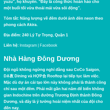
yuzu”, họ khuyên. “Đây là công thức hoàn hảo cho
một buổi tối vừa thoải mái vừa sôi động”.
Tóm tắt
: Năng lượng về đêm dưới ánh đèn neon theo
phong cách Akira.
Địa điểm
: 240 Lý Tự Trọng, Quận 1
Liên hệ:
Instagram
|
Facebook
Nhà Hàng Đông Dương
Đội ngũ không ngừng nghỉ đằng sau CoCo Saigon,
DẠ夜 Dining và HỢP合 Rooftop lại tiếp tục làm việc.
Mặc dù dự án cải tạo lớn này không phải là thành công
chỉ sau một đêm. Phải mất gần hai năm để biến không
gian Indochine trên đường Trương Định thành Đông
Dương, và đây là ý tưởng hoài niệm nhất của đội cho
đến nay.