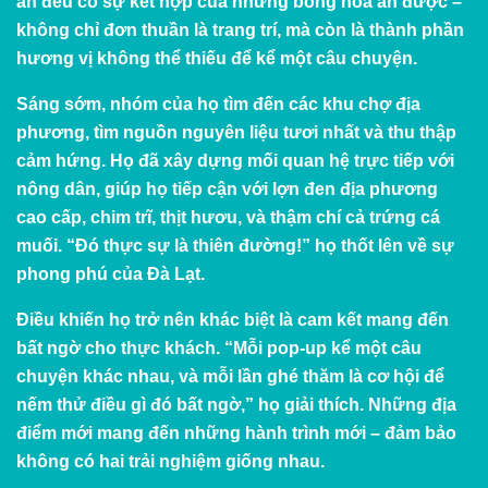
ăn đều có sự kết hợp của những bông hoa ăn được –
không chỉ đơn thuần là trang trí, mà còn là thành phần
hương vị không thể thiếu để kể một câu chuyện.
Sáng sớm, nhóm của họ tìm đến các khu chợ địa
phương, tìm nguồn nguyên liệu tươi nhất và thu thập
cảm hứng. Họ đã xây dựng mối quan hệ trực tiếp với
nông dân, giúp họ tiếp cận với lợn đen địa phương
cao cấp, chim trĩ, thịt hươu, và thậm chí cả trứng cá
muối. “Đó thực sự là thiên đường!” họ thốt lên về sự
phong phú của Đà Lạt.
Điều khiến họ trở nên khác biệt là cam kết mang đến
bất ngờ cho thực khách. “Mỗi pop-up kể một câu
chuyện khác nhau, và mỗi lần ghé thăm là cơ hội để
nếm thử điều gì đó bất ngờ,” họ giải thích. Những địa
điểm mới mang đến những hành trình mới – đảm bảo
không có hai trải nghiệm giống nhau.