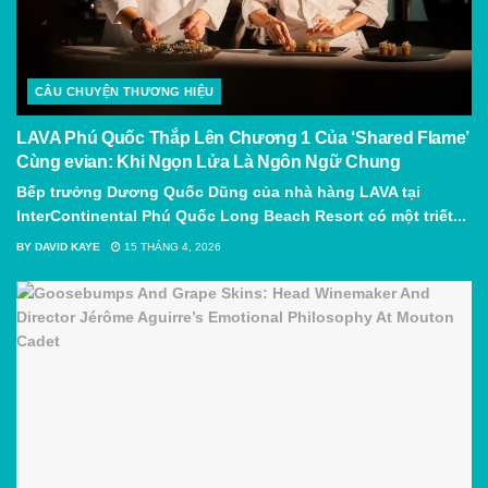
CÂU CHUYỆN THƯƠNG HIỆU
LAVA Phú Quốc Thắp Lên Chương 1 Của ‘Shared Flame’
Cùng evian: Khi Ngọn Lửa Là Ngôn Ngữ Chung
Bếp trưởng Dương Quốc Dũng của nhà hàng LAVA tại
InterContinental Phú Quốc Long Beach Resort có một triết...
BY
DAVID KAYE
15 THÁNG 4, 2026