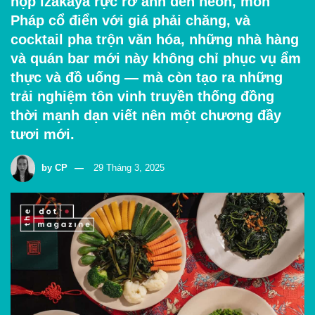
họp izakaya rực rỡ ánh đèn neon, món
Pháp cổ điển với giá phải chăng, và
cocktail pha trộn văn hóa, những nhà hàng
và quán bar mới này không chỉ phục vụ ẩm
thực và đồ uống — mà còn tạo ra những
trải nghiệm tôn vinh truyền thống đồng
thời mạnh dạn viết nên một chương đầy
tươi mới.
by
CP
29 Tháng 3, 2025