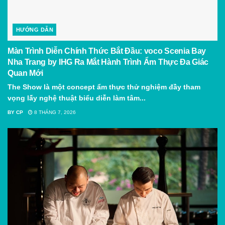
HƯỚNG DẪN
Màn Trình Diễn Chính Thức Bắt Đầu: voco Scenia Bay
Nha Trang by IHG Ra Mắt Hành Trình Ẩm Thực Đa Giác
Quan Mới
The Show là một concept ẩm thực thử nghiệm đầy tham
vọng lấy nghệ thuật biểu diễn làm tâm...
BY
CP
8 THÁNG 7, 2026