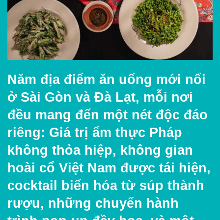
Năm địa điểm ăn uống mới nổi
ở Sài Gòn và Đà Lạt, mỗi nơi
đều mang đến một nét độc đáo
riêng: Giá trị ẩm thực Pháp
không thỏa hiệp, không gian
hoài cổ Việt Nam được tái hiện,
cocktail biến hóa từ súp thành
rượu, những chuyến hành