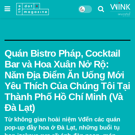
Quán Bistro Pháp, Cocktail
Bar và Hoa Xuân Nở Rộ:
Năm Địa Điểm Ăn Uống Mới
Yêu Thích Của Chúng Tôi Tại
Thành Phố Hồ Chí Minh (Và
Đà Lạt)
Từ không gian hoài niệm Vđến các quán
pop-up đầy hoa ở Đà Lạt, những buổi tụ