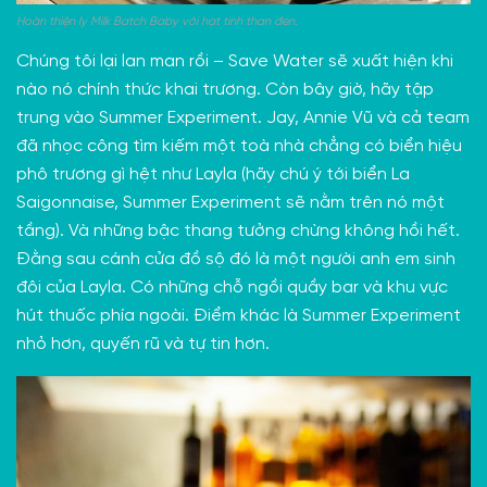
Hoàn thiện ly Milk Batch Baby với hạt tinh than đen.
Chúng tôi lại lan man rồi – Save Water sẽ xuất hiện khi
nào nó chính thức khai trương. Còn bây giờ, hãy tập
trung vào Summer Experiment. Jay, Annie Vũ và cả team
đã nhọc công tìm kiếm một toà nhà chẳng có biển hiệu
phô trương gì hệt như Layla (hãy chú ý tới biển La
Saigonnaise, Summer Experiment sẽ nằm trên nó một
tầng). Và những bậc thang tưởng chừng không hồi hết.
Đằng sau cánh cửa đồ sộ đó là một người anh em sinh
đôi của Layla. Có những chỗ ngồi quầy bar và khu vực
hút thuốc phía ngoài. Điểm khác là Summer Experiment
nhỏ hơn, quyến rũ và tự tin hơn.