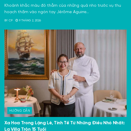
Khoảnh khắc màu đỏ thẫm của những quả nho trước vụ thu
hoạch thấm vào ngón tay Jérôme Aguirre...
BY
CP
9 THÁNG 2, 2026
HƯỚNG DẪN
Xa Hoa Trong Lặng Lẽ, Tinh Tế Từ Những Điều Nhỏ Nhất:
La Villa Tròn 15 Tuổi