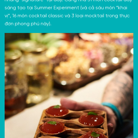
những “signature” tại đây. Cũng như 31 món cocktail đầy
sáng tạo tại Summer Experiment (và cả sáu món “khai
vị”, 16 món cocktail classic và 3 loại mocktail trong thực
đơn phong phú này).