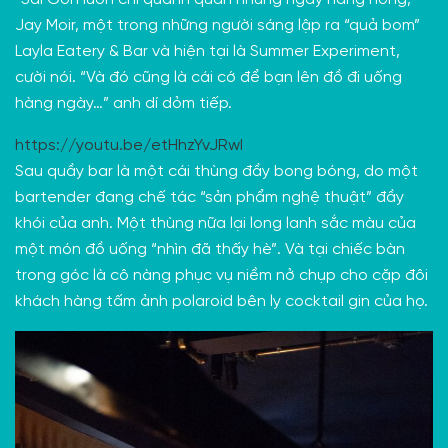
“Sài Gòn luôn chỉ quanh quẩn những ngày nắng nóng,”
Jay Moir, một trong những người sáng lập ra “quả bom”
Layla Eatery & Bar
và hiện tại là Summer Experiment,
cười nói. “Và đó cũng là cái cớ để bạn lên đồ đi uống
hàng ngày…” anh dí dỏm tiếp.
https://youtu.be/etHhzYvJRwI
Sau quầy bar là một cái thùng đầy bong bóng, do một
bartender đang chế tác “sản phẩm nghệ thuật” đầy
khói của anh. Một thùng nữa lại long lanh sắc màu của
một món đồ uống “nhìn đã thấy hè”. Và tại chiếc bàn
trong góc là cô nàng phục vụ niềm nở chụp cho cặp đôi
khách hàng tấm ảnh polaroid bên ly cocktail gin của họ.