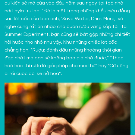
dự kiến sẽ mở cửa vào đầu năm sau ngay tại toà nhà
nơi Layla trụ lạc. “Đó là một trong những khẩu hiệu đằng
sau lót cốc của bọn anh, ‘Save Water, Drink More,’ và
nghe cũng rất ăn nhập cho quán rượu vang sắp tới. Tại
Summer Experiment, bạn cũng sẽ bắt gặp những chi tiết
hài hước nho nhỏ như vậy. Như những chiếc lót cốc
chẳng hạn. “Rượu: đánh dấu những khoảng thời gian
đẹp nhất mà bạn sẽ không bao giờ nhớ được,” “Theo
hoá học thì rượu là giải pháp cho mọi thứ” hay “Cứ uống
đi rồi cuộc đời sẽ nở hoa”.