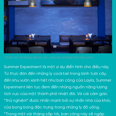
“Trong một vài tháng sắp tới, ban công này sẽ ngập tràn màu xanh,”
Summer Experiment là một ví dụ điển hình cho điều này.
Từ thực đơn đến những ly cocktail trong bình tưới cây,
đến khu vườn xanh hệt như ban công của Layla, Summer
Experiment liên tục đem đến những nguồn năng lượng
tích cực của một thành phố nhiệt đới. Và cái cảm giác
“thử nghiệm” được nhấn mạnh bởi sự nhấn nhá của khói,
của bong bóng đặc trưng trong những ly đồ uống.
“Trong một vài tháng sắp tới, ban công này sẽ ngập