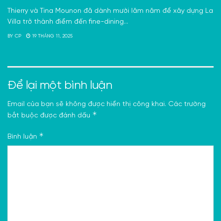
Thierry và Tina Mounon đã dành mười lăm năm để xây dựng La
Villa trở thành điểm đến fine-dining...
BY
CP
19 THÁNG 11, 2025
Để lại một bình luận
Email của bạn sẽ không được hiển thị công khai.
Các trường
*
bắt buộc được đánh dấu
*
Bình luận