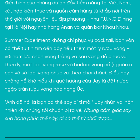
điển hình của những dự án đầy tiềm năng tại Việt Nam,
kết hợp kiến thức và nguồn cảm hứng từ khắp nơi trên
thế giới với nguyên liệu địa phương – như
T.U.N.G Dining
tại Hà Nội hay nhà hàng
Anan
và quán bar
Nhau Nhau
.
Summer Experiment không chỉ phục vụ cocktail, bạn vẫn
có thể tự tin tìm đến đây nếu thèm một ly rượu vang –
với năm lựa chọn vang trắng và sáu vang đỏ phục vụ
theo ly, một loại vang rose và hai loại vang nổ (ngoài ra
còn vô số loại vang phục vụ theo chai khác). Điều này
chẳng hề khó hiểu khi quê hương của Jay là đất nước
ngập tràn rượu vang hảo hạng Úc.
“Anh đã nói là bạn có thể say bí tỉ mà,” Jay nhún vai hồn
nhiên khi chúng tôi chuẩn bị ra về.
Nhưng cảm giác say
sưa hạnh phúc thế này, ai có thể từ chối được…