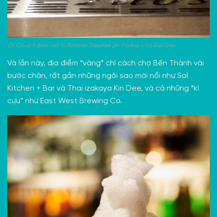
On Cloud 9 được làm từ Bombay Sapphire gin thoảng vị trà Earl Grey.
Và lần này, địa điểm “vàng” chỉ cách chợ Bến Thành vài
bước chân, rất gần những ngôi sao mới nổi như
Sol
Kitchen + Bar
và Thai izakaya
Kin Dee
, và cả những “kì
cựu” như
East West Brewing Co
.