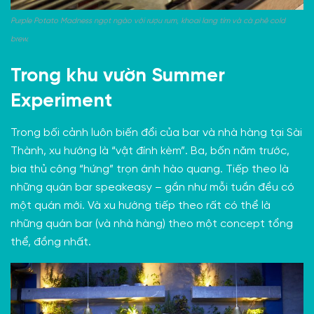
Purple Potato Madness ngọt ngào với rượu rum, khoai lang tím và cà phê cold
brew.
Trong khu vườn Summer
Experiment
Trong bối cảnh luôn biến đổi của bar và nhà hàng tại Sài
Thành, xu hướng là “vật đính kèm”. Ba, bốn năm trước,
bia thủ công “hứng” trọn ánh hào quang. Tiếp theo là
những quán bar speakeasy – gần như mỗi tuần đều có
một quán mới. Và xu hướng tiếp theo rất có thể là
những quán bar (và nhà hàng) theo một concept tổng
thể, đồng nhất.