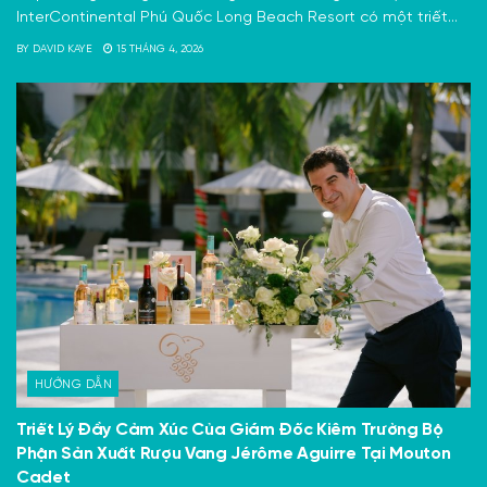
InterContinental Phú Quốc Long Beach Resort có một triết...
BY
DAVID KAYE
15 THÁNG 4, 2026
HƯỚNG DẪN
Triết Lý Đầy Cảm Xúc Của Giám Đốc Kiêm Trưởng Bộ
Phận Sản Xuất Rượu Vang Jérôme Aguirre Tại Mouton
Cadet