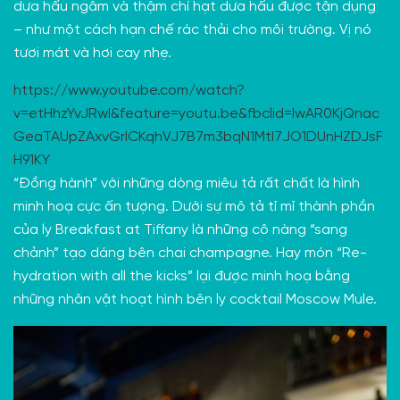
dưa hấu ngâm và thậm chí hạt dưa hấu được tận dụng
– như một cách hạn chế rác thải cho môi trường. Vị nó
tươi mát và hơi cay nhẹ.
https://www.youtube.com/watch?
v=etHhzYvJRwI&feature=youtu.be&fbclid=IwAR0KjQnac
GeaTAUpZAxvGrICKqhVJ7B7m3bqN1MtI7JO1DUnHZDJsF
H91KY
“Đồng hành” với những dòng miêu tả rất chất là hình
minh hoạ cực ấn tượng. Dưới sự mô tả tỉ mỉ thành phần
của ly Breakfast at Tiffany là những cô nàng “sang
chảnh” tạo dáng bên chai champagne. Hay món “Re-
hydration with all the kicks” lại được minh hoạ bằng
những nhân vật hoạt hình bên ly cocktail Moscow Mule.