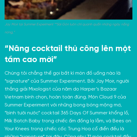
Jay Moir tại Summer Experiment ““Sài Gòn luôn chỉ quanh quẩn những ngày nắng
nóng,”
“Nâng cocktail thủ công lên một
tầm cao mới”
Chúng tôi chẳng thể gọi bất kì món đồ uống nào là
“signature” của Summer Experiment. Bởi Jay Moir, người
thắng giải
Mixologist của năm
do Harper’s Bazaar
Vietnam bình chọn, hoàn toàn đúng. Món Cloud 9 của
Summer Experiment với những bong bóng mộng mơ,
“bình tưới nước” cocktail 365 Days Of Summer khổng lồ,
Milk Batch Baby trong chiếc ấm đồng lạ lẫm, và Bees on
Your Knees trong chiếc cốc Trung Hoa cổ điển đều là