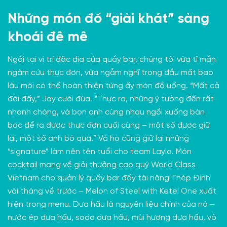
Những món đồ “giải khát” sảng
khoái đê mê
Ngồi tại vị trí đặc địa của quầy bar, chúng tôi vừa tỉ mẩn
ngâm cứu thực đơn, vừa ngẫm nghĩ trong đầu mất bao
lâu mới có thể hoàn thiện từng ấy món đồ uống. “Mất cả
đời đấy,” Jay cười đùa. “Thực ra, những ý tưởng đến rất
nhanh chóng, và bọn anh cùng nhau ngồi xuống bàn
bạc để ra được thực đơn cuối cùng – một số được giữ
lại, một số anh bỏ qua.” Và họ cũng giữ lại những
“signature” làm nên tên tuổi cho team Layla. Món
cocktail mang về giải thưởng cao quý
World Class
Vietnam cho quản lý quầy bar đầy tài năng Thép Đinh
vài tháng về trước – Melon of Steel with Ketel One xuất
hiện trong menu. Dưa hấu là nguyên liệu chính của nó –
nước ép dưa hấu, soda dưa hấu, mùi hương dưa hấu, vỏ