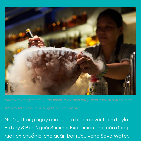
Bartender đang chuẩn bị “tác phẩm” Milk Batch Baby, món cocktail kem lấy cảm
hứng từ Nhật Bản với rượu gin Roku và nitrogen.
Những tháng ngày qua quả là bận rộn với team Layla
Eatery & Bar. Ngoài Summer Experiment, họ còn đang
rục rịch chuẩn bị cho quán bar rượu vang Save Water,