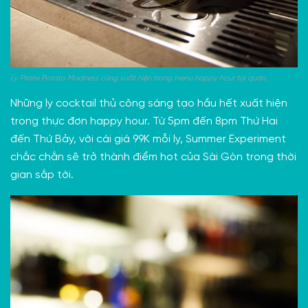
Ly Pirate Potato Madness cũng xuất hiện trong menu happy hour tại quán.
Những ly cocktail thủ công sáng tạo hầu hết xuất hiện
trong thực đơn happy hour. Từ 5pm đến 8pm Thứ Hai
đến Thứ Bảy, với cái giá 99K mỗi ly, Summer Experiment
chắc chắn sẽ trở thành điểm hot của Sài Gòn trong thời
gian sắp tới.