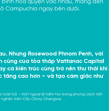
anh bình hòa quyện vào nhau, mang đến
 đô Campuchia ngay bên dưới.
nhau. Nhưng Rosewood Phnom Penh, với
ên cùng của tòa tháp Vattanac Capital
 cả kiến trúc cũng trở nên thư thái khi
c tầng cao hơn – và tạo cảm giác như
toàn bộ – một ngoại lệ hiếm hoi trong phong cách tiết
ắc nghẽn trên Cầu Chroy Changvar.