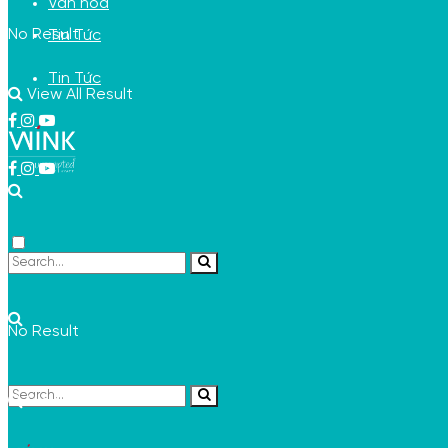
Văn hóa
No Result
Tin Tức
Tin Tức
View All Result
No Result
View All Result