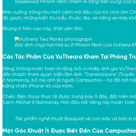
Rosewood Phnom Penh chiếm 14 tầng trên cùng của tò
Nhìn xuống trông như một cảnh mở đầu của trò chơi Sim Ci
đỏ gạch, những biệt thự kiểu thuộc địa, và tiếng xe máy kh
Nhưng ở trên cao này, thật yên tĩnh.
Bức ảnh chụp hai nhà sư ở Phnom Penh của Vuthera K
Các Tác Phẩm Của VuTheara Kham Tại Phòng T
Vâng, không hoàn toàn im lặng, bởi vì nhiếp ảnh gia VuThea
dẫn khách tham quan triển lãm ảnh ‘Transmissions’ (Truyề
ở Normandy, bố mẹ anh là người Campuchia – họ đã mở một 
bằng chiếc iPhone 4S của mình.
Chiếc điện thoại thực tế được trưng bày ở đây, đặt trên một
Saint-Michel ở Normandy. Hòn đảo nổi tiếng này hoàn toàn 
Tác phẩm nghệ thuật Basquiat vẽ con trâu và bản in
Một Góc Khuất Ít Được Biết Đến Của Campuchia