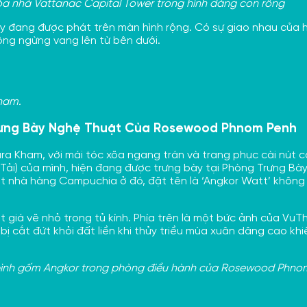
a nhà Vattanac Capital Tower trong hình dáng con rồng
ty đang được phát trên màn hình rộng. Có sự giao nhau của
ông ngừng vang lên từ bên dưới.
ham.
rưng Bày Nghệ Thuật Của Rosewood Phnom Penh
ra Kham, với mái tóc xõa ngang trán và trang phục cài nút c
n Tải) của mình, hiện đang được trưng bày tại Phòng Trưng 
nhà hàng Campuchia ở đó, đặt tên là ‘Angkor Watt’ không l
 giá vẽ nhỏ trong tủ kính. Phía trên là một bức ảnh của VuTh
bị cắt đứt khỏi đất liền khi thủy triều mùa xuân dâng cao k
 bình gốm Angkor trong phòng điều hành của Rosewood Phno