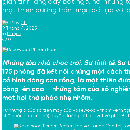
gian tĩnh lặng đầy bất ngờ, nơi những 
một thiên đường trầm mặc đối lập với 
by
CP
9 Tháng 4, 2025
in
Du lịch
0
Những tòa nhà chọc trời. Sự tinh tế.
Sự 
175 phòng đã kết nối chúng một cách th
có hình dáng con rồng, là một thiên đườ
càng lên cao – những tấm cửa sổ nghiê
một hơi thở phào nhẹ nhõm.
Từ những ô cửa sổ trên mây của Rosewood Phnom Penh tại 
chế hoàn hảo của nó), tuyến đường sắt lao vút về phía Ba