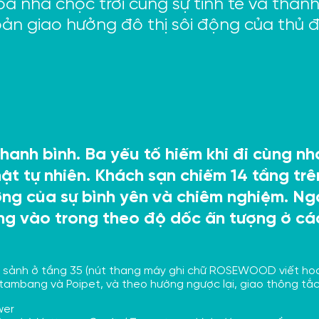
tòa nhà chọc trời cùng sự tinh tế và th
bản giao hưởng đô thị sôi động của thủ
thanh bình. Ba yếu tố hiếm khi đi cùng 
ật tự nhiên. Khách sạn chiếm 14 tầng tr
ng của sự bình yên và chiêm nghiệm. Ngay
ng vào trong theo độ dốc ấn tượng ở cá
sảnh ở tầng 35 (nút thang máy ghi chữ ROSEWOOD viết hoa 
ttambang và Poipet, và theo hướng ngược lại, giao thông t