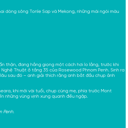
 hai dòng sông Tonle Sap và Mekong, những mái ngói màu
ẩn thận, đang hắng giọng một cách hơi lo lắng, trước khi
Bày Nghệ Thuật ở tầng 35 của Rosewood Phnom Penh. Sinh ra
âu sau đó – anh giải thích rằng anh bắt đầu chụp ảnh
eara, khi mới vài tuổi, chụp cùng mẹ, phía trước Mont
hiến những vùng vịnh xung quanh đều ngập.
m Penh.