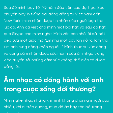
Sau đó mình bay tới Mỹ năm đầu tiên của đại học. Sau
chuyến bay 16 tiếng dài đằng đẵng từ Việt Nam đến
New York, mình nhận được tin nhắn của người bạn trai
lúc đó. Anh đã viết cho mình một bài hát và sau đó hát
qua Skype cho mình nghe. Mình vẫn còn nhớ lời bài hát
đẹp tựa một giấc mơ “Em như một cây lan nở rộ, làm trái
tim anh rung động khôn nguôi…” Mình thực sự xúc động
và càng cảm nhận được sức mạnh của âm nhạc trong
việc truyền tải những cảm xúc không thể diễn tả được
bằng lời.
Âm nhạc có đồng hành với anh
trong cuộc sống đời thường?
Mình nghe nhạc những khi mình không phải nghĩ ngợi quá
nhiều, khi đi trên đường, mua đồ ăn hay tản bộ trong