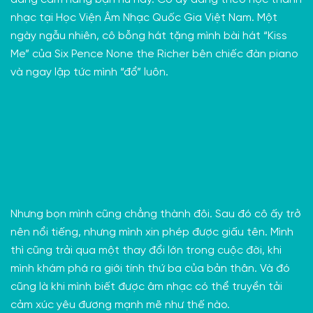
nhạc tại Học Viện Âm Nhạc Quốc Gia Việt Nam. Một
ngày ngẫu nhiên, cô bỗng hát tặng mình bài hát “Kiss
Me” của Six Pence None the Richer bên chiếc đàn piano
và ngay lập tức mình “đổ” luôn.
Nhưng bọn mình cũng chẳng thành đôi. Sau đó cô ấy trở
nên nổi tiếng, nhưng mình xin phép được giấu tên. Mình
thì cũng trải qua một thay đổi lớn trong cuộc đời, khi
mình khám phá ra giới tính thứ ba của bản thân. Và đó
cũng là khi mình biết được âm nhạc có thể truyền tải
cảm xúc yêu đương mạnh mẽ như thế nào.