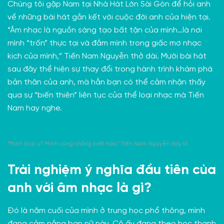
Chúng tôi gặp Nam tại Nhà Hát Lớn Sài Gòn để hỏi anh
về những bài hát gắn kết với cuộc đời anh của hiện tại.
“Âm nhạc là nguồn sáng tạo bất tận của mình…là nơi
mình “trốn” thực tại và đắm mình trong giấc mơ nhạc
kịch của mình,” Tiến Nam Nguyễn thở dài. Mười bài hát
sau đây thể hiện sự thay đổi trong hành trình khám phá
bản thân của anh, mà hẳn bạn có thể cảm nhận thấy
qua sự “biến thiên” liên tục của thể loại nhạc mà Tiến
Nam hay nghe.
“Mình là ai ư? Mình cũng chẳng biết nữa,” Tiến Nam Nguyễn bày tỏ.
Trải nghiệm ý nghĩa đầu tiên của
anh với âm nhạc là gì?
Đó là năm cuối của mình ở trung học phổ thông, mình
đang cảm nắng bạn nữ này. Cô ấy đang theo học thanh