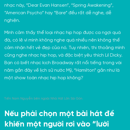
nhạc này, “Dear Evan Hansen”, “Spring Awakening”,
“American Psycho” hay “Bare” đều rất dễ nghe, dễ
nghiện.
Mình cảm thấy thể loại nhạc hip hop được ca ngợi quá
đà, có lẽ vì mình không nghe quá nhiều nên không thể
cảm nhận hết vẻ đẹp của nó. Tuy nhiên, thi thoảng mình
cũng nghe nhạc hip hop, và đặc biệt yêu thích Lil Dicky.
Bạn có biết nhạc kịch Broadway rất nổi tiếng trong vài
năm gần đây về lịch sử nước Mỹ, “Hamilton” gần như là
một show toàn nhạc hip hop không?
Tiến Nam Nguyễn bên ngoài Nhà Hát Lớn Sài Gòn.
Nếu phải chọn một bài hát để
khiến một người rơi vào “lưới