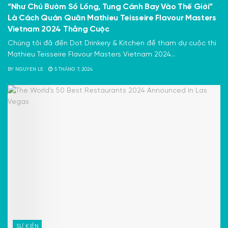
“Như Chú Bướm Sổ Lồng, Tung Cánh Bay Vào Thế Giới”
Là Cách Quán Quân Mathieu Teisseire Flavour Masters
Vietnam 2024 Thắng Cuộc
Chúng tôi đã đến Dot Drinkery & Kitchen để tham dự cuộc thi
Mathieu Teisseire Flavour Masters Vietnam 2024...
BY
NGUYEN LE
5 THÁNG 7, 2024
SỰ KIỆN