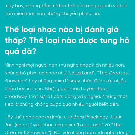
máy bay, phóng tầm mắt ra thế giới xung quanh và thả
hồn miên man vào những chuyến phiêu lưu.
Thể loại nhạc nào bị đánh giá
thấp? Thể loại nào được tung hô
quá đà?
Mình nghĩ mọi người nên thử nghe nhạc kịch nhiều hơn.
Những bộ phim ca nhạc như “La La Land”, “The Greatest
Showman” hay những phim Disney nhận được rất nhiều
phản hồi tích cực. Những bài nhạc huyền thoại
broadway thật sự rất cảm động và ý nghĩa. Nhưng thật
tiếc là chúng không được quá nhiều người biết đến.
Hãy thử nghe các ca khúc của Benji Pasek hay Justin
Paul (nhạc sĩ viết nhạc cho phim “La La Land” và “The
Greatest Showman”). Đối với những bạn mới nghe dòng