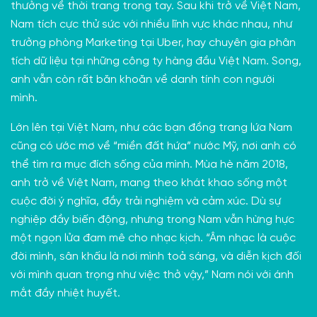
thưởng về thời trang trong tay. Sau khi trở về Việt Nam,
Nam tích cực thử sức với nhiều lĩnh vực khác nhau, như
trưởng phòng Marketing tại Uber, hay chuyên gia phân
tích dữ liệu tại những công ty hàng đầu Việt Nam. Song,
anh vẫn còn rất băn khoăn về danh tính con người
mình.
Lớn lên tại Việt Nam, như các bạn đồng trang lứa Nam
cũng có ước mơ về “miền đất hứa” nước Mỹ, nơi anh có
thể tìm ra mục đích sống của mình. Mùa hè năm 2018,
anh trở về Việt Nam, mang theo khát khao sống một
cuộc đời ý nghĩa, đầy trải nghiệm và cảm xúc. Dù sự
nghiệp đầy biến động, nhưng trong Nam vẫn hừng hực
một ngọn lửa đam mê cho nhạc kịch. “Âm nhạc là cuộc
đời mình, sân khấu là nơi mình toả sáng, và diễn kịch đối
với mình quan trọng như việc thở vậy,” Nam nói với ánh
mắt đầy nhiệt huyết.