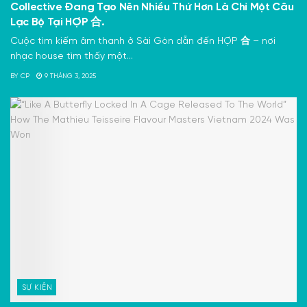
Collective Đang Tạo Nên Nhiều Thứ Hơn Là Chỉ Một Câu
Lạc Bộ Tại HỢP 合.
Cuộc tìm kiếm âm thanh ở Sài Gòn dẫn đến HỢP 合 – nơi
nhạc house tìm thấy một...
BY
CP
9 THÁNG 3, 2025
SỰ KIỆN