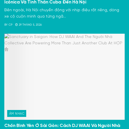
Icónica Và Tinh Thần Cuba Đến Hà Nội
Bên ngoài, Hà Nội chuyển động với nhịp điệu rất riêng, dòng
xe cộ cuộn mình qua từng ngã...
BY
CP
29 THÁNG 5, 2026
ÂM NHẠC
Chốn Bình Yên Ở Sài Gòn: Cách DJ WAAI Và Người Nhà