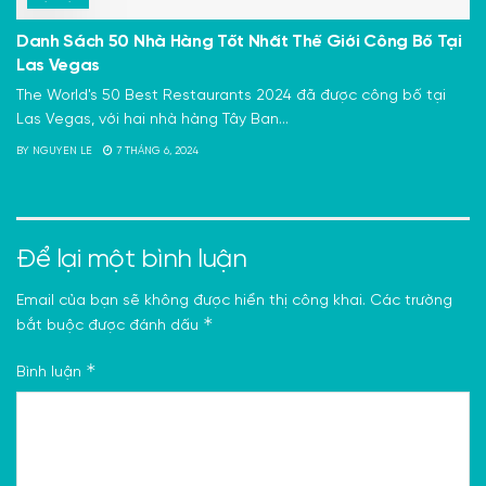
Danh Sách 50 Nhà Hàng Tốt Nhất Thế Giới Công Bố Tại
Las Vegas
The World's 50 Best Restaurants 2024 đã được công bố tại
Las Vegas, với hai nhà hàng Tây Ban...
BY
NGUYEN LE
7 THÁNG 6, 2024
Để lại một bình luận
Email của bạn sẽ không được hiển thị công khai.
Các trường
*
bắt buộc được đánh dấu
*
Bình luận