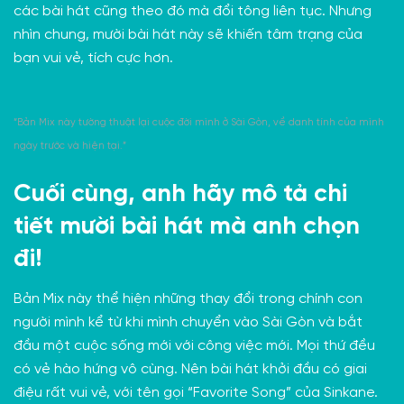
các bài hát cũng theo đó mà đổi tông liên tục. Nhưng
nhìn chung, mười bài hát này sẽ khiến tâm trạng của
bạn vui vẻ, tích cực hơn.
“Bản Mix này tường thuật lại cuộc đời mình ở Sài Gòn, về danh tính của mình
ngày trước và hiện tại.”
Cuối cùng, anh hãy mô tả chi
tiết mười bài hát mà anh chọn
đi!
Bản Mix này thể hiện những thay đổi trong chính con
người mình kể từ khi mình chuyển vào Sài Gòn và bắt
đầu một cuộc sống mới với công việc mới. Mọi thứ đều
có vẻ hào hứng vô cùng. Nên bài hát khởi đầu có giai
điệu rất vui vẻ, với tên gọi “Favorite Song” của Sinkane.