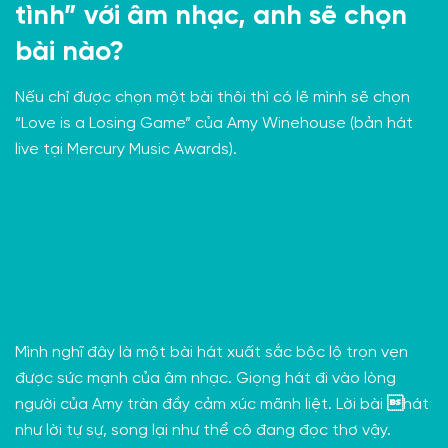
tình” với âm nhạc, anh sẽ chọn
bài nào?
Nếu chỉ được chọn một bài thôi thì có lẽ mình sẽ chọn
“Love is a Losing Game” của Amy Winehouse (bản hát
live tại Mercury Music Awards).
Mình nghĩ đây là một bài hát xuất sắc bộc lộ trọn vẹn
được sức mạnh của âm nhạc. Giọng hát đi vào lòng
người của Amy tràn đầy cảm xúc mãnh liệt. Lời bài hát
như lời tự sự, song lại như thể cô đang đọc thơ vậy.