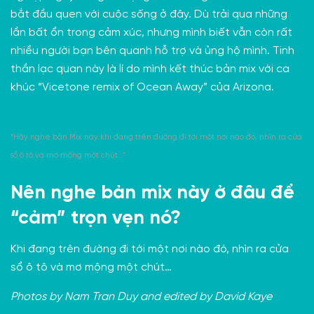
bắt đầu quen với cuộc sống ở đây. Dù trải qua những
lần bất ổn trong cảm xúc, nhưng mình biết vẫn còn rất
nhiều người bạn bên quanh hỗ trợ và ủng hộ mình. Tinh
thần lạc quan này là lí do mình kết thúc bản mix với ca
khúc “Vicetone remix of Ocean Away” của Arizona.
“Hãy nghe bản Mix này khi đang trên đường đi tới một nơi nào đó, nhìn ra cửa
sổ ô tô và mơ mộng một chút…”
Nên nghe bản mix này ở đâu để
“cảm” trọn vẹn nó?
Khi đang trên đường đi tới một nơi nào đó, nhìn ra cửa
sổ ô tô và mơ mộng một chút…
Photos by Nam Tran Duy and edited by David Kaye