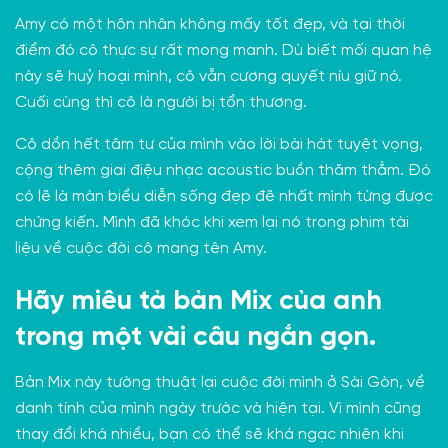
Amy có một hôn nhân không mấy tốt đẹp, và tại thời
điểm đó cô thực sự rất mong manh. Dù biết mối quan hệ
này sẽ huỷ hoại mình, cô vẫn cương quyết níu giữ nó.
Cuối cùng thì cô là người bị tổn thương.
Cô dồn hết tâm tư của mình vào lời bài hát tuyệt vọng,
cộng thêm giai điệu nhạc acoustic buồn thăm thẳm. Đó
có lẽ là màn biểu diễn sống đẹp đẽ nhất mình từng được
chứng kiến. Mình đã khóc khi xem lại nó trong phim tài
liệu về cuộc đời cô mang tên
Amy
.
Hãy miêu tả bản Mix của anh
trong một vài câu ngắn gọn.
Bản Mix này tường thuật lại cuộc đời mình ở Sài Gòn, về
danh tính của mình ngày trước và hiện tại. Vì mình cũng
thay đổi khá nhiều, bạn có thể sẽ khá ngạc nhiên khi