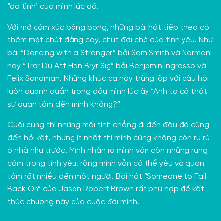
“đa tình” của mình lúc đó.
Với mớ cảm xúc bòng bong, những bài hát tiếp theo có
thêm một chút đắng cay, chút đợi chờ của tình yêu. Như
bài “Dancing with a Stranger” bởi Sam Smith và Normani
hay “Tror Du Att Han Bryr Sig” bởi Benjamin Ingrosso và
Felix Sandman. Những khúc ca này trùng lặp với câu hỏi
luôn quanh quẩn trong đầu mình lúc ấy “Anh ta có thật
sự quan tâm đến mình không?”
Cuối cùng thì những mối tình chẳng đi đến đâu đó cũng
đến hồi kết, nhưng ít nhất thì mình cũng không còn ru rú
ở nhà như trước. Mình nhận ra mình vẫn còn những rung
cảm trong tình yêu, rằng mình vẫn có thể yêu và quan
tâm rất nhiều đến một người. Bài hát “Someone to Fall
Back On” của Jason Robert Brown rất phù hợp để kết
thúc chương này của cuộc đời mình.