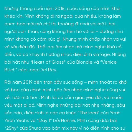
Những tháng cuối năm 2018, cuộc sống của mình khá
khép kín. Mình không đi ra ngoài quá nhiều, không làm
quen bạn mới mà chỉ thi thoảng đi chơi với một, hai
người bạn thân, cũng không hẹn hò với ai – dường như
mình không có cảm xúc gì. Nhưng mình chấp nhận và vui
vẻ với điều đó. Thể loại âm nhạc mà mình nghe khá cổ
điển, và có khuynh hướng nhạc điện ảnh vintage. Những
bài hát như “Heart of Glass” của Blondie và “Venice
Bitch” của Lana Del Rey.
Rồi năm 2019 đến tràn đầy sức sống – mình thoát ra khỏi
vỏ bọc của chính mình nên âm nhạc mình nghe cũng vui
vẻ, tươi mới hơn. Mình lại có cảm giác yêu đời, và muốn
yêu một ai đó. Mình nghe những bài hát nhẹ nhàng, sâu
sắc hơn, điển hình là các ca khúc “Thirteen” của Yeah
Yeah Yeahs và “Day 1” bởi Honne. Mình cũng đưa bài
“2Shy” của Shura vào bản mix này vì nó điển hình cho sự