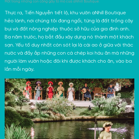
Một trong những con công gây tò mò của aNhill Boutique.
Thực ra, Tiến Nguyễn tiết lộ, khu vườn aNhill Boutique
hẻo lánh, nơi chúng tôi đang ngồi, từng là đất trồng cây
bụi và đất nông nghiệp thuộc sở hữu của gia đình anh.
Ba năm trước, họ bắt đầu xây dựng nó thành một khách
sạn. Yếu tố duy nhất còn sót lại là cái ao ở giữa với thác
nước và đầy ắp những con cá chép koi háu ăn mà những
người làm vườn hoặc đôi khi được khách cho ăn, vào ba
lần mỗi ngày.