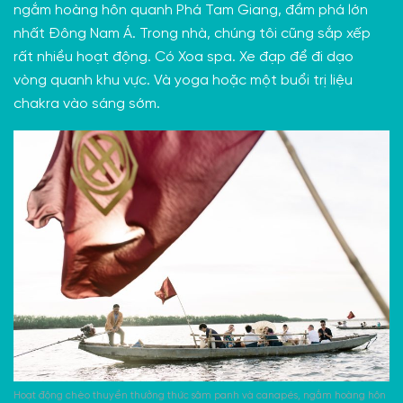
ngắm hoàng hôn quanh
Phá Tam Giang
, đầm phá lớn
nhất Đông Nam Á. Trong nhà, chúng tôi cũng sắp xếp
rất nhiều hoạt động. Có Xoa spa. Xe đạp để đi dạo
vòng quanh khu vực. Và yoga hoặc một buổi trị liệu
chakra vào sáng sớm.
Hoạt động chèo thuyền thưởng thức sâm panh và canapés, ngắm hoàng hôn