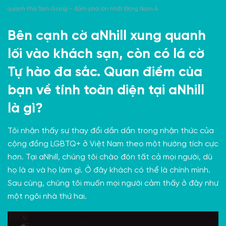
quanh Phá Tam Giang – đầm phá lớn nhất Đông Nam Á.
Bên cạnh cờ aNhill xung quanh
lối vào khách sạn, còn có lá cờ
Tự hào đa sắc. Quan điểm của
bạn về tính toàn diện tại aNhill
là gì?
Tôi nhận thấy sự thay đổi dần dần trong nhận thức của
cộng đồng LGBTQ+ ở Việt Nam theo một hướng tích cực
hơn. Tại aNhill, chúng tôi chào đón tất cả mọi người, dù
họ là ai và họ làm gì. Ở đây khách có thể là chính mình.
Sau cùng, chúng tôi muốn mọi người cảm thấy ở đây như
một ngôi nhà thứ hai.