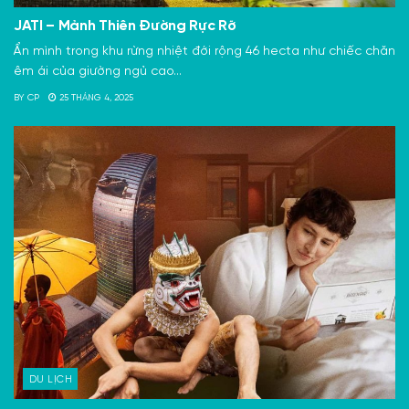
JATI – Mảnh Thiên Đường Rực Rỡ
Ẩn mình trong khu rừng nhiệt đới rộng 46 hecta như chiếc chăn
êm ái của giường ngủ cao...
BY
CP
25 THÁNG 4, 2025
DU LỊCH