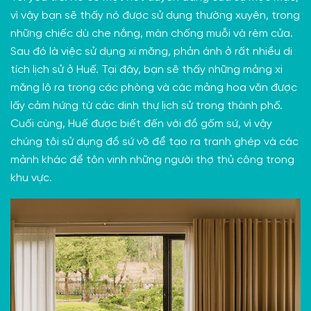
vì vậy bạn sẽ thấy nó được sử dụng thường xuyên, trong
những chiếc dù che nắng, màn chống muỗi và rèm cửa.
Sau đó là việc sử dụng xi măng, phản ánh ở rất nhiều di
tích lịch sử ở Huế. Tại đây, bạn sẽ thấy những mảng xi
măng lộ ra trong các phòng và các mảng hoa văn được
lấy cảm hứng từ các dinh thự lịch sử trong thành phố.
Cuối cùng, Huế được biết đến với
đồ gốm sứ
, vì vậy
chúng tôi sử dụng đồ sứ vỡ để tạo ra tranh ghép và các
mảnh khác để tôn vinh những người thợ thủ công trong
khu vực.