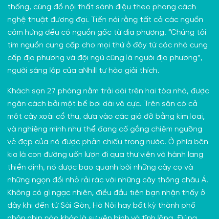
thống, cùng đồ nội thất sành điệu theo phong cách
nghệ thuật đương đại. Tiến nói rằng tất cả các nguồn
cảm hứng đều có nguồn gốc từ địa phương. “Chúng tôi
tìm nguồn cung cấp cho mọi thứ ở đây từ các nhà cung
cấp địa phương và đội ngũ cũng là người địa phương”,
người sáng lập của aNhill tự hào giải thích.
Khách sạn 27 phòng nằm trải dài trên hai tòa nhà, được
ngăn cách bởi một bể bơi dài vô cực. Trên sân có cả
một cây xoài cổ thụ, dựa vào các giá đỡ bằng kim loại,
và nghiêng mình như thể đang cố gắng chiêm ngưỡng
vẻ đẹp của nó được phản chiếu trong nước. Ở phía bên
kia là con đường uốn lượn đi qua thư viện và hành lang
thiền định, nó được bao quanh bởi những cây cọ và
những ngọn đồi nhỏ rải rác với những cây thông châu Á.
Không có gì ngạc nhiên, điều đầu tiên bạn nhận thấy ở
đây khi đến từ Sài Gòn, Hà Nội hay bất kỳ thành phố
nhộn nhịp nào khác là sự yên bình và tĩnh lặng. Đúng