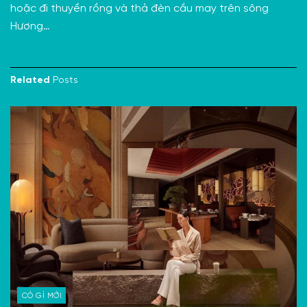
hoặc đi
thuyền rồng
và thả đèn cầu may trên sông
Hương…
Related
Posts
CÓ GÌ MỚI