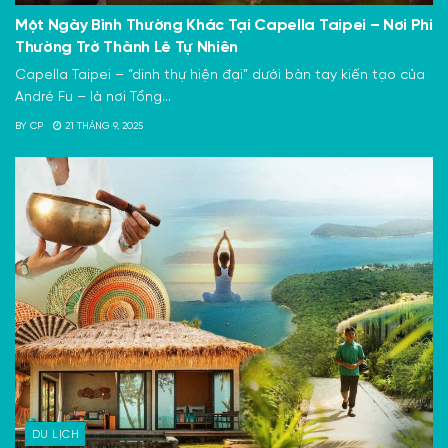
Một Ngày Bình Thường Khác Tại Capella Taipei – Nơi Phi
Thường Trở Thành Lẽ Tự Nhiên
Capella Taipei – “dinh thự hiện đại” dưới bàn tay kiến tạo của
André Fu – là nơi Tổng...
BY
CP
21 THÁNG 9, 2025
DU LỊCH