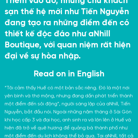
Thêm vào đó, những chủ khách
sạn thế hệ mới như Tiến Nguyễn
đang tạo ra những điểm đến có
thiết kế độc đáo như aNhill
Boutique, với quan niệm rất hiện
đại về sự hòa nhập.
Read on in
English
“Tôi cảm thấy Huế có một bản sắc riêng. Đó là một nơi
yên bình và thơ mộng, nhưng đang dần phát triển thành
một điểm đến sôi động”, người sáng lập của aNhill, Tiến
Nguyễn, bắt đầu nói. Ngoài những năm tháng ở
Sài Gòn
khi học cấp 3 và đại học, anh sinh ra và lớn lên ở Huế và
hiện đã trở về quê hương để quảng bá thành phố như
một điểm đến du lịch không thể bỏ qua. Tại aNhill, tất cả