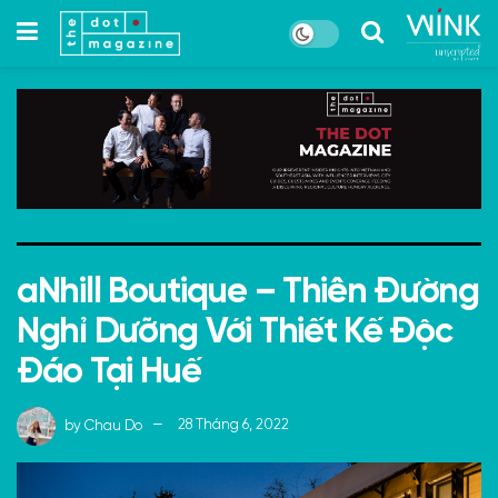
aNhill Boutique – Thiên Đường
Nghỉ Dưỡng Với Thiết Kế Độc
Đáo Tại Huế
by
Chau Do
28 Tháng 6, 2022