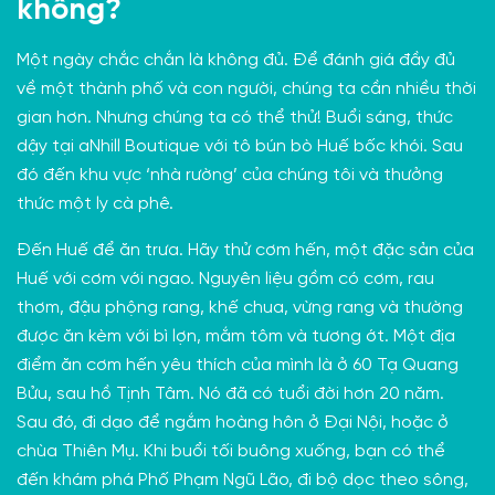
không?
Một ngày chắc chắn là không đủ. Để đánh giá đầy đủ
về một thành phố và con người, chúng ta cần nhiều thời
gian hơn. Nhưng chúng ta có thể thử! Buổi sáng, thức
dậy tại aNhill Boutique với tô bún bò Huế bốc khói. Sau
đó đến khu vực ‘nhà rường’ của chúng tôi và thưởng
thức một ly cà phê.
Đến Huế để ăn trưa. Hãy thử cơm hến, một đặc sản của
Huế với cơm với ngao. Nguyên liệu gồm có cơm, rau
thơm, đậu phộng rang, khế chua, vừng rang và thường
được ăn kèm với bì lợn, mắm tôm và tương ớt. Một địa
điểm ăn cơm hến yêu thích của mình là ở
60 Tạ Quang
Bửu
, sau
hồ Tịnh Tâm
. Nó đã có tuổi đời hơn 20 năm.
Sau đó, đi dạo để ngắm hoàng hôn ở Đại Nội, hoặc ở
chùa Thiên Mụ
. Khi buổi tối buông xuống, bạn có thể
đến khám phá
Phố Phạm Ngũ Lão
, đi bộ dọc theo sông,