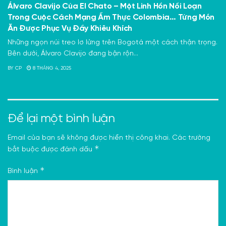
Álvaro Clavijo Của El Chato – Một Linh Hồn Nổi Loạn
Trong Cuộc Cách Mạng Ẩm Thực Colombia… Từng Món
Ăn Được Phục Vụ Đầy Khiêu Khích
Những ngọn núi treo lơ lửng trên Bogotá một cách thận trọng.
Bên dưới, Álvaro Clavijo đang bận rộn...
BY
CP
8 THÁNG 4, 2025
Để lại một bình luận
Email của bạn sẽ không được hiển thị công khai.
Các trường
*
bắt buộc được đánh dấu
*
Bình luận