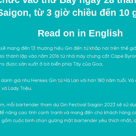
Saigon, từ 3 giờ chiều đến 10 g
Read on in
English
 sẽ mang đến 13 thương hiệu Gin đến từ khắp nơi trên thế 
kies thành lập vào năm 2016 từ nhà máy chưng cất
Cape Byron 
ns được sản xuất ở bờ biển phía Tây của Goa.
danh giá như Henkes Gin từ Hà Lan với hơn 180 năm tuổi. Và 
n
và Lady Triệu.
ăm, mỗi bartender tham dự Gin Festival Saigon 2023 sẽ sử d
 để nâng cao tính cạnh tranh và mang đến cho khách hàng cơ 
o gồm cuộc bình chọn gương mặt bartender yêu thích nhất, c