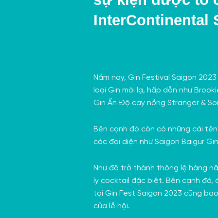
InterContinental 
Năm nay, Gin Festival Saigon 2023
loại Gin mới lạ, hấp dẫn như Broo
Gin Ấn Độ cay nồng Stranger & So
Bên cạnh đó còn có những cái tên 
các đại diện như
Saigon Baigur Gi
Như đã trở thành thông lệ hàng n
ly cocktail đặc biệt. Bên cạnh đó,
tại Gin Fest Saigon 2023 cũng ba
của lễ hội.