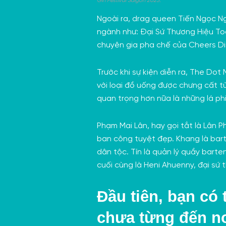
Gin Festival Saigon 2023.
Ngoài ra, drag queen
Tiến Ngọc N
ngành như: Đại Sứ Thương Hiệu T
chuyên gia pha chế của Cheers Dis
Trước khi sự kiện diễn ra, The Do
với loại đồ uống được chưng cất t
quan trọng hơn nữa là những lá ph
Phạm Mai Lân, hay gọi tắt là Lân P
ban công tuyệt đẹp. Khang là bar
dân tộc. Tín là quản lý quầy bart
cuối cùng là Heni Ahuenny, đại sứ 
Đầu tiên, bạn có
chưa từng đến n