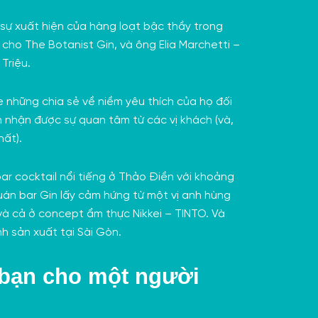
sự xuất hiện của hàng loạt bậc thầy trong
 cho The Botanist Gin, và ông Elia Marchetti –
 Triệu.
e những chia sẻ về niềm yêu thích của họ đối
 nhận được sự quan tâm từ các vị khách (và,
hất).
ar cocktail nổi tiếng ở Thảo Điền với khoảng
uán bar Gin lấy cảm hứng từ một vị anh hùng
à cả ở concept ẩm thực Nikkei –
TINTO
. Và
nh sản xuất tại Sài Gòn.
a bạn cho một người