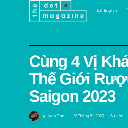
T
English
Cùng 4 Vị Kh
Thế Giới Rượu
Saigon 2023
by
Uyen Tran
25 Tháng 10, 2023
in
Sự kiện