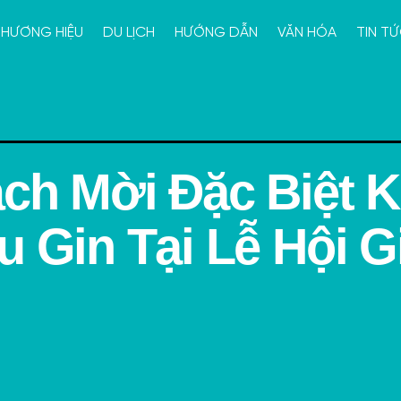
HƯƠNG HIỆU
DU LỊCH
HƯỚNG DẪN
VĂN HÓA
TIN T
ách Mời Đặc Biệt 
 Gin Tại Lễ Hội Gi