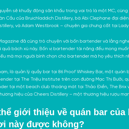
guyễn
sẽ khuấy động sân khấu trong vai trò là một MC, cùng 
oàn Cầu của
Bruichladdich Distillery
, bà Abi Clephane đại diện
tillery, và Adam Westbrook – chuyên gia chưng cất tại Lady
t Magazine đã cùng trò chuyện với bốn bartender và lắng ngh
ừ quả bách xù này. Bốn vị bartender tài năng đều mong muốn
iếu mà mọi người bình chọn cho bartender mà họ yêu thích n
hạm, là quản lý quầy bar tại
86 Proof Whiskey Bar
, một quán b
tender tại
The Triệu Institute
trên con đường Mạc Thị Bưởi, q
ender tại một beach club thoáng mát tại Thảo Điền,
The Brix
v
thương hiệu của Cheers Distillery – một thương hiệu rượu mạ
 thể giới thiệu về quán bar củ
ơi này được không?