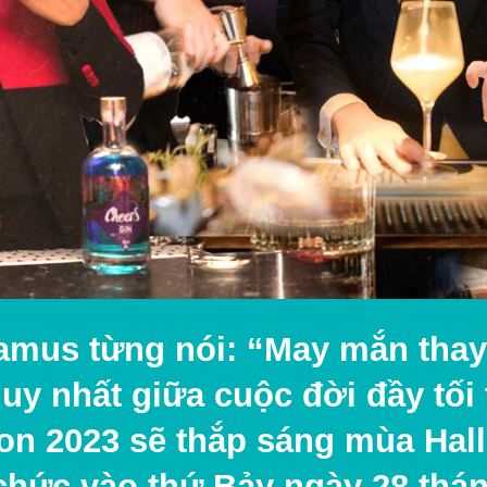
amus từng nói: “May mắn thay, 
uy nhất giữa cuộc đời đầy tối 
gon 2023 sẽ thắp sáng mùa Ha
chức vào thứ Bảy ngày 28 thán