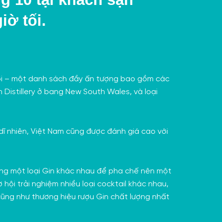
iờ tối.
giới – một danh sách đầy ấn tượng bao gồm các
Distillery
ở bang New South Wales, và loại
dĩ nhiên, Việt Nam cũng được đánh giá cao với
ụng một loại Gin khác nhau để pha chế nên một
hội trải nghiệm nhiều loại cocktail khác nhau,
ũng như thương hiệu rượu Gin chất lượng nhất