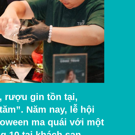
rượu gin tồn tại,
tăm”. Năm nay, lễ hội
lloween ma quái với một
g 10 tại khách sạn