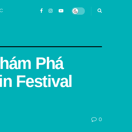
ỨC
Khám Phá
n Festival
0