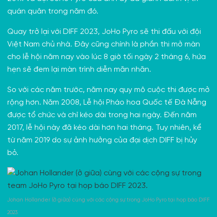
quán quân trong năm đó.
Quay trở lại với DIFF 2023, JoHo Pyro sẽ thi đấu với đội
Việt Nam chủ nhà. Đây cũng chính là phần thi mở màn
cho lễ hội năm nay vào lúc 8 giờ tối ngày 2 tháng 6, hứa
hẹn sẽ đem lại màn trình diễn mãn nhãn.
So với các năm trước, năm nay quy mô cuộc thi được mở
rộng hơn. Năm 2008, Lễ hội Pháo hoa Quốc tế Đà Nẵng
được tổ chức và chỉ kéo dài trong hai ngày. Đến năm
2017, lễ hội này đã kéo dài hơn hai tháng. Tuy nhiên, kể
từ năm 2019 do sự ảnh hưởng của đại dịch DIFF bị hủy
bỏ.
Johan Hollander (ở giữa) cùng với các cộng sự trong JoHo Pyro tại họp báo DIFF
2023.