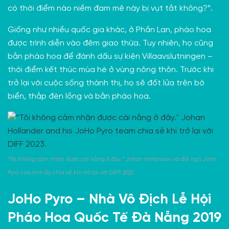
có thời điểm nào niềm đam mê này bị vụt tắt không?”.
Giống như nhiều quốc gia khác, ở Phần Lan, pháo hoa
được trình diễn vào đêm giao thừa. Tuy nhiên, họ cũng
bắn pháo hoa để đánh dấu sự kiện Villaavslutningen –
thời điểm kết thúc mùa hè
ở vùng nông thôn. Trước khi
trở lại với cuộc sống thành thị, họ sẽ đốt lửa trên bờ
biển, thắp đèn lồng và bắn pháo hoa.
“Tôi không cảm nhận được cái nắng ở đây.” Johan Hollander và đội ngũ JoHo
Pyro của anh ấy chia sẻ khi trở lại với DIFF 2023.
JoHo Pyro – Nhà Vô Địch Lễ Hội
Pháo Hoa Quốc Tế Đà Nẵng 2019