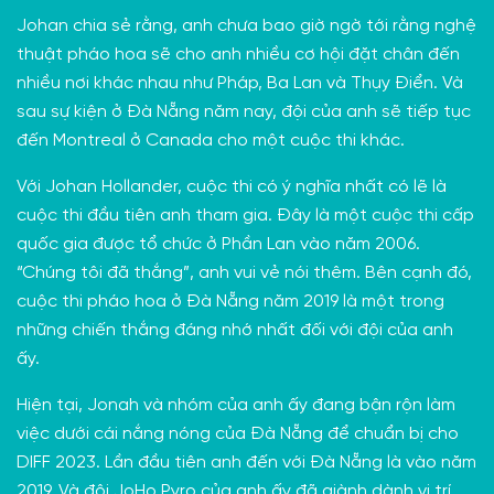
Johan chia sẻ rằng, anh chưa bao giờ ngờ tới rằng nghệ
thuật pháo hoa sẽ cho anh nhiều cơ hội đặt chân đến
nhiều nơi khác nhau như Pháp, Ba Lan và Thụy Điển. Và
sau sự kiện ở
Đà Nẵng
năm nay, đội của anh sẽ tiếp tục
đến Montreal ở Canada cho một cuộc thi khác.
Với Johan Hollander, cuộc thi có ý nghĩa nhất có lẽ là
cuộc thi đầu tiên anh tham gia. Đây là một cuộc thi cấp
quốc gia được tổ chức ở Phần Lan vào năm 2006.
“Chúng tôi đã thắng”, anh vui vẻ nói thêm. Bên cạnh đó,
cuộc thi pháo hoa ở Đà Nẵng năm 2019 là một trong
những chiến thắng đáng nhớ nhất đối với đội của anh
ấy.
Hiện tại, Jonah và nhóm của anh ấy đang bận rộn làm
việc dưới cái nắng nóng của Đà Nẵng để chuẩn bị cho
DIFF 2023. Lần đầu tiên anh đến với Đà Nẵng là vào năm
2019. Và đội JoHo Pyro của anh ấy đã giành dành vị trí