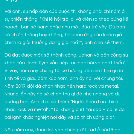
Với anh, sự hấp dẫn của cuộc thi không phải chỉ nằm ở
sự chiến thắng. “Khi lễ hội trở lại và diễn ra theo đúng kế
hoạch, bạn sẽ hạnh phúc như một đứa trẻ vậy. Dù bạn
có chiến thắng hay không, thì phản ứng của khán giả
chính là giải thưởng đáng giá nhất”, anh chia sẻ thêm.
Dù đạt được một số thành công, Johan và bốn cộng sự
khác của JoHo Pyro vẫn tiếp tục học hỏi và phát triển”.
Vì vậy, năm nay chúng tôi sẽ hướng đến một thứ gì đó
tinh tế và giàu cảm xúc hơn”, anh ấy nói với chúng tôi.
Năm 2019, đội đã chọn nhạc nền hard rock và metal.
Nhưng lần này họ sẽ chọn thứ gì đó nhẹ nhàng và du
dương hơn. Anh chia sẻ thêm “Người Phần Lan thích
nhạc rock và metal”. “Tôi không biết tại sao – có lẽ do
cái lạnh khắc nghiệt nơi đây và sở thích uống bia”.
Nếu năm nay, được lọt vào chung kết tại
Lễ hội Pháo