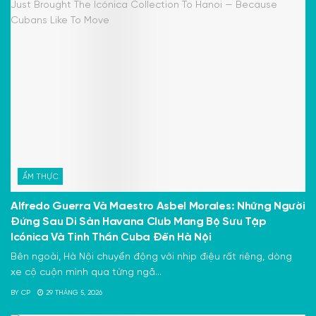
ẨM THỰC
Alfredo Guerra Và Maestro Asbel Morales: Những Người
Đứng Sau Di Sản Havana Club Mang Bộ Sưu Tập
Icónica Và Tinh Thần Cuba Đến Hà Nội
Bên ngoài, Hà Nội chuyển động với nhịp điệu rất riêng, dòng
xe cộ cuộn mình qua từng ngã...
BY
CP
29 THÁNG 5, 2026