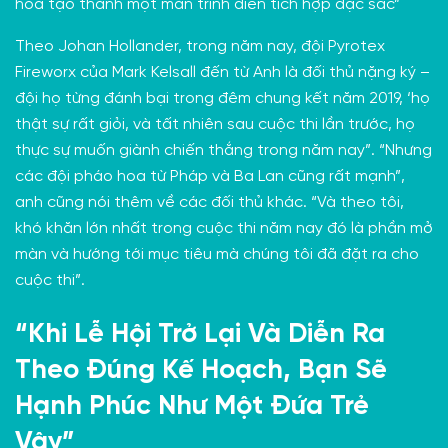
hoa tạo thành một màn trình diễn tích hợp đặc sắc”
Theo Johan Hollander, trong năm nay, đội Pyrotex
Fireworx của
Mark Kelsall
đến từ Anh là đối thủ nặng ký –
đội họ từng đánh bại trong đêm chung kết năm 2019, ‘họ
thật sự rất giỏi, và tất nhiên sau cuộc thi lần trước, họ
thực sự muốn giành chiến thắng trong năm nay”. “Nhưng
các đội pháo hoa từ Pháp và Ba Lan cũng rất mạnh”,
anh cũng nói thêm về các đối thủ khác. “Và theo tôi,
khó khăn lớn nhất trong cuộc thi năm nay đó là phần mở
màn và hướng tới mục tiêu mà chúng tôi đã đặt ra cho
cuộc thi”.
“Khi Lễ Hội Trở Lại Và Diễn Ra
Theo Đúng Kế Hoạch, Bạn Sẽ
Hạnh Phúc Như Một Đứa Trẻ
Vậy”