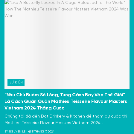
SỰ KIỆN
“Như Chú Bướm Sổ Lồng, Tung Cánh Bay Vào Thế Giới”
Là Cách Quán Quân Mathieu Teisseire Flavour Masters
Vietnam 2024 Thắng Cuộc
Chúng tôi đã đến Dot Drinkery & Kitchen để tham dự cuộc thi
Mathieu Teisseire Flavour Masters Vietnam 2024...
BY
NGUYEN LE
5 THÁNG 7, 2024