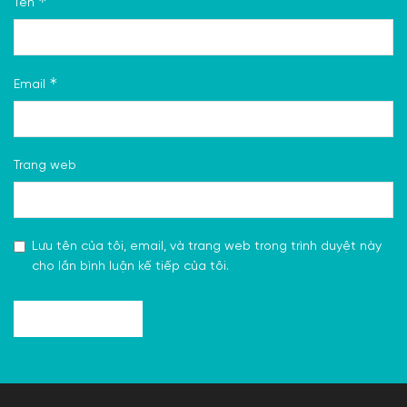
*
Tên
*
Email
Trang web
Lưu tên của tôi, email, và trang web trong trình duyệt này
cho lần bình luận kế tiếp của tôi.