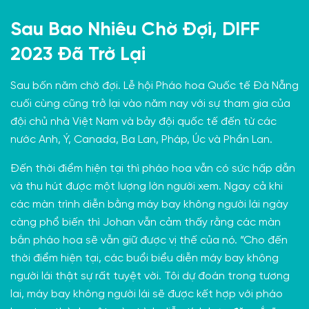
Sau Bao Nhiêu Chờ Đợi, DIFF
2023 Đã Trở Lại
Sau bốn năm chờ đợi. Lễ hội Pháo hoa Quốc tế Đà Nẵng
cuối cùng cũng
trở lại
vào năm nay với sự tham gia của
đội chủ nhà Việt Nam và bảy đội quốc tế đến từ các
nước Anh, Ý, Canada, Ba Lan, Pháp, Úc và Phần Lan.
Đến thời điểm hiện tại thì pháo hoa vẫn có sức hấp dẫn
và thu hút được một lượng lớn người xem. Ngay cả khi
các màn trình diễn bằng máy bay không người lái ngày
càng phổ biến thì Johan vẫn cảm thấy rằng các màn
bắn pháo hoa sẽ vẫn giữ được vị thế của nó. “Cho đến
thời điểm hiện tại, các buổi biểu diễn máy bay không
người lái thật sự rất tuyệt vời. Tôi dự đoán trong tương
lai, máy bay không người lái sẽ được kết hợp với pháo