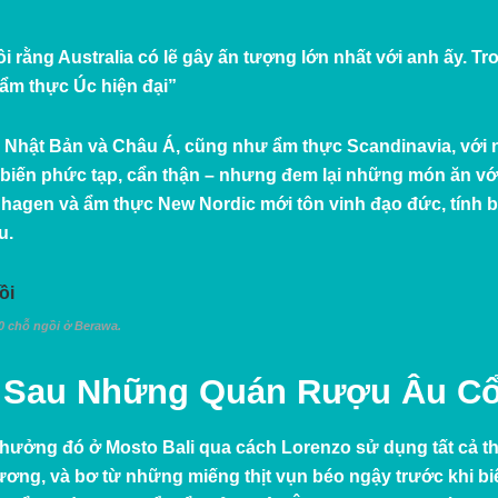
ôi rằng Australia có lẽ gây ấn tượng lớn nhất với anh ấy. T
 ẩm thực Úc hiện đại”
Nhật Bản và Châu Á, cũng như ẩm thực Scandinavia, với 
ế biến phức tạp, cẩn thận – nhưng đem lại những món ăn với
hagen và
ẩm thực New Nordic
mới tôn vinh đạo đức, tính 
u.
70 chỗ ngồi ở Berawa.
g Sau Những Quán Rượu Âu C
hưởng đó ở Mosto Bali qua cách Lorenzo sử dụng tất cả th
ơng, và bơ từ những miếng thịt vụn béo ngậy trước khi bi