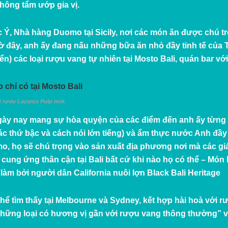
không tẩm ướp gia vị.
c Ý,
Nhà hàng Duomo
tại Sicily, nơi các món ăn được chú 
iờ đây, anh ấy đang nấu những bữa ăn nhỏ đầy tinh tế của 
iển) các loại rượu vang tự nhiên tại Mosto Bali, quán bar v
i rượu Lazarus Pulp mới.
gày nay mang sự hòa quyện của các điểm đến anh ấy từng đ
c thứ bậc và cách nói lớn tiếng) và ẩm thực nước Anh đầy
o, họ sẽ chú trọng vào sản xuất địa phương nơi mà các giá 
cung ứng thân cận tại Bali bất cứ khi nào họ có thể – Mó
àm bởi người dân California nuôi lợn Black Bali Heritage
ể tìm thấy tại Melbourne và Sydney, kết hợp hài hoà với rư
 những loại có hương vị gần với rượu vang thông thường” 