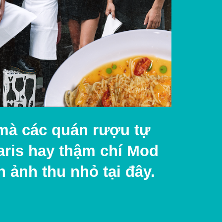
 mà các quán rượu tự
Paris hay thậm chí Mod
 ảnh thu nhỏ tại đây.