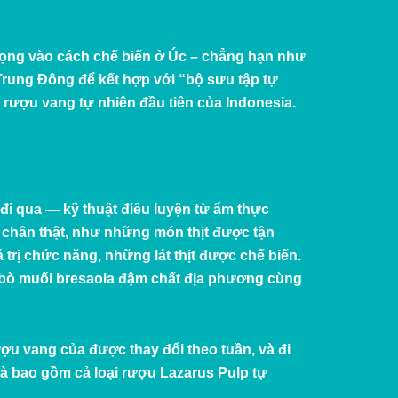
trọng vào cách chế biến ở Úc – chẳng hạn như
Trung Đông để kết hợp với “bộ sưu tập tự
ới rượu vang tự nhiên đầu tiên của Indonesia.
i qua — kỹ thuật điêu luyện từ ẩm thực
 chân thật, như những món thịt được tận
trị chức năng, những lát thịt được chế biến.
n bò muối bresaola đậm chất địa phương cùng
ợu vang của được thay đổi theo tuần, và đi
và bao gồm cả loại rượu
Lazarus Pulp
tự