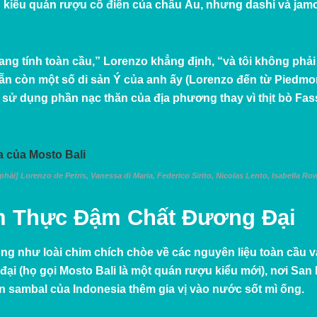
 kiểu quán rượu cổ điển của châu Âu, nhưng dashi và jam
g tính toàn cầu,” Lorenzo khẳng định, “và tôi không phải
ẫn còn một số di sản Ý của anh ấy (Lorenzo đến từ Piedmo
ấy sử dụng phần nạc thăn của địa phương thay vì thịt bò Fa
hải] Lorenzo de Petris, Vanessa di Maria, Federico Sirito, Nicolas Lento, Isabella Ro
m Thực Đậm Chất Đương Đại
ống như loài chim chích chòe về các nguyên liệu toàn cầu 
n đại (họ gọi Mosto Bali là một quán rượu kiểu mới), nơi S
 sambal của Indonesia thêm gia vị vào nước sốt mì ống.