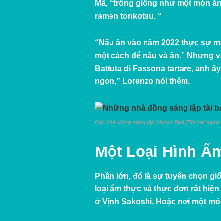
Mã, “trông giống như một món ăn
ramen tonkotsu. “
“Nấu ăn vào năm 2022 thực sự man
một cách để nấu và ăn.” Nhưng v
Battuta di Fassona tartare, anh 
ngon,” Lorenzo nói thêm.
Các nhà đồng sáng lập Mosto Bali [Từ trái sang p
Một Loại Hình Ẩ
Phần lớn, đó là sự tuyển chọn gi
loại ẩm thực và thực đơn rất hiệ
ở Vịnh Sakoshi. Hoặc nơi một món