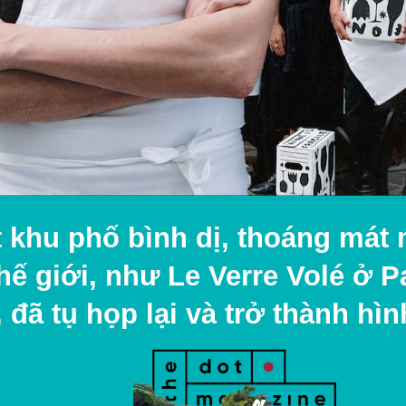
t khu phố bình dị, thoáng mát
hế giới, như Le Verre Volé ở 
ã tụ họp lại và trở thành hình