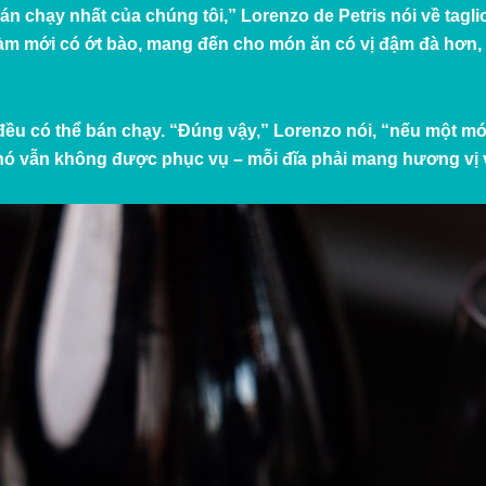
 chạy nhất của chúng tôi,” Lorenzo de Petris nói về taglio
 làm mới có ớt bào, mang đến cho món ăn có vị đậm đà hơn,
ều có thể bán chạy. “Đúng vậy,” Lorenzo nói, “nếu một mó
 nó vẫn không được phục vụ – mỗi đĩa phải mang hương vị 