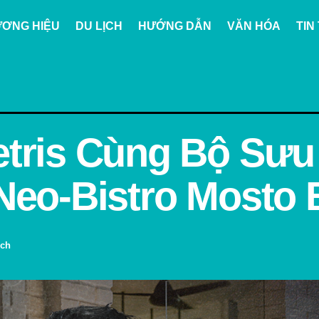
ƠNG HIỆU
DU LỊCH
HƯỚNG DẪN
VĂN HÓA
TIN
etris Cùng Bộ Sư
Neo-Bistro Mosto B
ịch