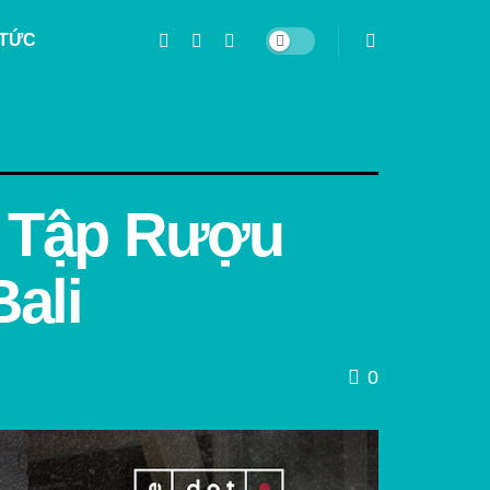
 TỨC
u Tập Rượu
ali
0