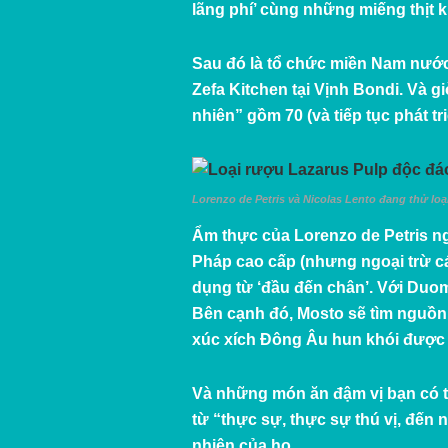
lãng phí’ cùng những miếng thịt 
Sau đó là tổ chức miền Nam nướ
Zefa Kitchen
tại Vịnh Bondi. Và g
nhiên” gồm 70 (và tiếp tục phát tr
Lorenzo de Petris và Nicolas Lento đang thử loạ
Ẩm thực của Lorenzo de Petris n
Pháp cao cấp (nhưng ngoại trừ cá
dụng từ ‘đầu đến chân’. Với Duom
Bên cạnh đó, Mosto sẽ tìm nguồn 
xúc xích Đông Âu hun khói được l
Và những món ăn đậm vị bạn có th
từ “thực sự, thực sự thú vị, đến
nhiên của họ.