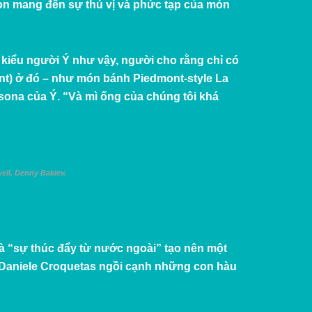
on mang đến sự thú vị và phức tạp của món
 kiểu người Ý như vậy, người cho rằng chỉ có
nt) ở đó – như món bánh Piedmont-style La
ssona của Ý. “Và mì ống của chúng tôi khá
well, Denny Bakiev.
và “sự thúc đẩy từ nước ngoài” tạo nên một
an Daniele Croquetas ngồi cạnh những con hàu