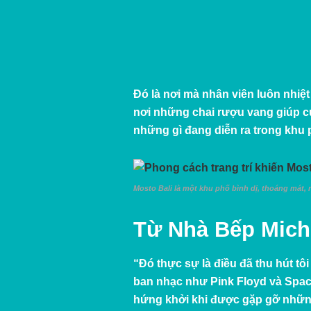
Đó là nơi mà nhân viên luôn nhiệ
nơi những chai rượu vang giúp cu
những gì đang diễn ra trong khu 
Mosto Bali là một khu phố bình dị, thoáng mát, 
Từ Nhà Bếp Mich
“Đó thực sự là điều đã thu hút tô
ban nhạc như Pink Floyd và
Spac
hứng khởi khi được gặp gỡ nhữ