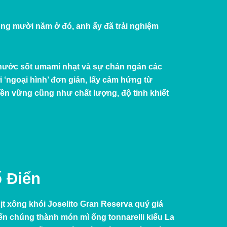
rong mười năm ở đó, anh ấy đã trải nghiệm
nước sốt umami nhạt và sự chán ngán các
 ‘ngoại hình’ đơn giản, lấy cảm hứng từ
bền vững cũng như chất lượng, độ tinh khiết
ổ Điển
ịt xông khói
Joselito Gran Reserva
quý giá
ến chúng thành món mì ống tonnarelli kiểu La