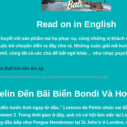
Read on in
English
t huyết với sản phẩm mà họ phục vụ, cùng những vị khách v
ộc trò chuyện diễn ra đầy rôm rả. Những cuộc giải mã hươn
phố, cùng tất cả các chủ đề bất ngờ khác… như nhạc psych
nơi những quán rượu đã tụ họp lại và trở thành hình ảnh thu nhỏ tại đây.
elin Đến Bãi Biển Bondi Và H
i đến nước Anh ngay từ đầu,” Lorenzo de Petris nhún vai đầy
emen 3
. Trong thời gian ở đây, anh có cơ hội làm việc tại
Le
ng đầu bếp như
Fergus Henderson
tại St John’s ở London,