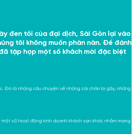
y đen tối của đại dịch, Sài Gòn lại vào
 chúng tôi không muốn phàn nàn. Để đánh
đã tập hợp một số khách mời đặc biệt
c. Đó là những câu chuyện về những cái chân bị gãy, những
 đầu một số hoạt động kinh doanh khách sạn khác nhằm mang