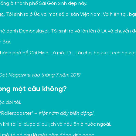
 sống ở thành phố Sài Gòn xinh đẹp này.
ục
. Tôi sinh ra ở Úc với một số di sản Việt Nam. Và hiện tại,
hệ danh Demonslayer. Tôi sinh ra và lớn lên ở LA và chuyển 
n Bar.
hành phố Hồ Chí Minh. Là một DJ, tôi chơi house, tech house 
 Dot Magazine vào tháng 7 năm 2019.
rong một câu không?
c đời tôi.
 ‘Rollercoaster’ –
Một năm đầy biến động!
khi tôi lại được đi du lịch và nấu ăn ở nước ngoài.
hể mô tả nó như là một năm đáng kinh ngạc.