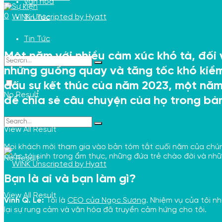
Văn hóa
in
Sự kiện
0
Tin Tức
Tin Tức
Một năm với nhiều cảm xúc khó tả, đối v
những guồng quay và tăng tốc khó kiểm 
dấu sự kết thúc của năm 2023, một năm
No Result
để chia sẻ câu chuyện của họ trong bản
View All Result
Mọi khách mời tham gia vào bản tóm tắt cuối năm của chún
cuộc tái sinh trong ẩm thực, những đứa trẻ chào đời và nhữ
No Result
Bạn là ai và bạn làm gì?
View All Result
Vinh Q. Le:
Tôi là
CEO của Ngọc Sương
. Nhiệm vụ của tôi 
lại sự rung cảm và văn hóa đã truyền cảm hứng cho tôi.