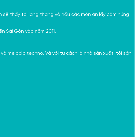
 bạn sẽ thấy tôi lang thang và nấu các món ăn lấy cảm hứng
đến Sài Gòn vào năm 2011.
và melodic techno. Và với tư cách là nhà sản xuất, tôi sản