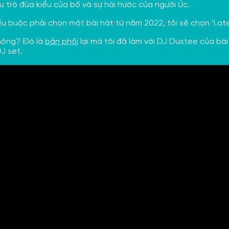
iều trò đùa kiểu của bố và sự hài hước của người Úc.
ếu buộc phải chọn một bài hát từ năm 2022, tôi sẽ chọn ‘Late 
không? Đó là
bản phối
lại mà tôi đã làm với DJ Dustee của bài
DJ set.