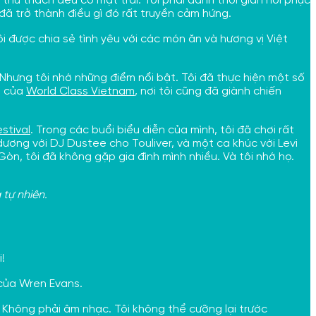
 thử thách đều có mặt trái. Tôi phải dành thời gian hồi phục
đã trở thành điều gì đó rất truyền cảm hứng.
ôi được chia sẻ tình yêu với các món ăn và hương vị Việt
. Nhưng tôi nhớ những điểm nổi bật. Tôi đã thực hiện một số
g của
World Class Vietnam
, nơi tôi cũng đã giành chiến
estival
. Trong các buổi biểu diễn của mình, tôi đã chơi rất
ương với DJ Dustee cho Touliver, và một ca khúc với Levi
 Gòn, tôi đã không gặp gia đình mình nhiều. Và tôi nhớ họ.
tự nhiên.
!
ủa Wren Evans.
. Không phải âm nhạc. Tôi không thể cưỡng lại trước