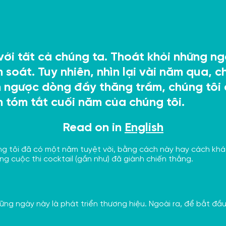
ới tất cả chúng ta. Thoát khỏi những ngà
soát. Tuy nhiên, nhìn lại vài năm qua,
 ngược dòng đầy thăng trầm, chúng tôi 
 tóm tắt cuối năm của chúng tôi.
Read on in
English
g tôi đã có một năm tuyệt vời, bằng cách này hay cách khá
ng cuộc thi cocktail (gần như) đã giành chiến thắng.
những ngày này là phát triển thương hiệu. Ngoài ra, để bắt