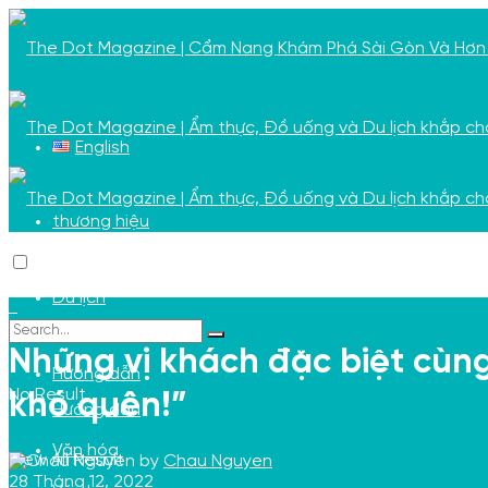
English
thương hiệu
thương hiệu
Du lịch
Du lịch
Những vị khách đặc biệt cùng 
Hướng dẫn
No Result
khó quên!”
Hướng dẫn
Văn hóa
View All Result
by
Chau Nguyen
28 Tháng 12, 2022