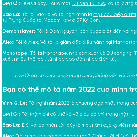
Levi Ơi:
Levi Ơi đây! Tôi là một
DJ đến từ Đức
. Và tôi đang
Bao La:
Tôi là Bao La và tôi nghĩ mình là
một đầu bếp du m
từ Trung Quốc tại
Madam Kew
ở 37 Ký Con.
Demonslayer:
Tôi là Dan Nguyen, còn được biết đến với ng
Alex:
Tôi là Alex. Và tôi là giám đốc điều hành tại Manhatta
Monotape:
Tôi là Monotape, nhà sản xuất và DJ sống tại T
xuất nhiều thể loại, từ nhạc pop đến nhạc điện tử.
Levi Oi đã có buổi chụp trong buổi phỏng vấn với The
Bạn có thể mô tả năm 2022 của mình t
Vinh Q. Le:
Tôi nghĩ năm 2022 là chương đẹp nhất trong cuộ
Levi Oi:
Tôi thậm chí có thể kể về điều đó chỉ trong một từ:
Bao La:
Đối với cá nhân tôi, đây là một năm cực kỳ viên mãn 
Alex:
Trở lại sau hai năm bị phong tỏa? Chúng tôi chỉ có t