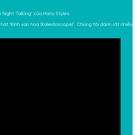
Night Talking’ của Harry Styles.
 hát ‘Kính vạn hoa (Kaleidoscope)’. Chúng tôi dành rất nhiều