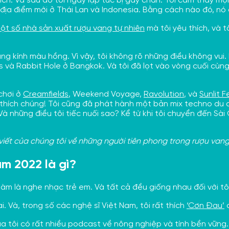
ích. Và sau đó tôi ngay lập tức bị gãy chân. Tôi cảm thấy mọi
địa điểm mới ở Thái Lan và Indonesia. Bằng cách nào đó, nó 
ột số nhà sản xuất rượu vang tự nhiên
mà tôi yêu thích, và t
lăng kính màu hồng. Vì vậy, tôi không rõ những điều không vui
s và Rabbit Hole ở Bangkok. Và tôi đã lọt vào vòng cuối cùn
chơi ở
Creamfields
, Weekend Voyage,
Ravolution
, và
Sunlit F
 thích chúng! Tôi cũng đã phát hành một bản mix techno du d
Và những điều tôi tiếc nuối sao? Kể từ khi tôi chuyển đến Sài
iết của chúng tôi về những người tiên phong trong rượu vang 
ăm 2022 là gì?
 làm là nghe nhạc trẻ em. Và tất cả đều giống nhau đối với tôi
. Và, trong số các nghệ sĩ Việt Nam, tôi rất thích
‘Cơn Đau’
c
của tôi có rất nhiều podcast về nông nghiệp và tính bền vững