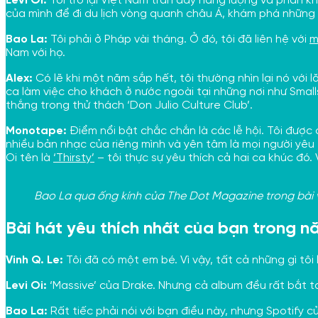
Levi Ơi:
Tôi trở lại Việt Nam tràn đầy năng lượng và phấn kh
của mình để đi du lịch vòng quanh châu Á, khám phá những 
Bao La:
Tôi phải ở Pháp vài tháng. Ở đó, tôi đã liên hệ với
m
Nam với họ.
Alex:
Có lẽ khi một năm sắp hết, tôi thường nhìn lại nó với 
ca làm việc cho khách ở nước ngoài tại những nơi như Small
thắng trong thử thách ‘Don Julio Culture Club’.
Monotape:
Điểm nổi bật chắc chắn là các lễ hội. Tôi được 
nhiều bản nhạc của riêng mình và yên tâm là mọi người yêu
Oi tên là
‘Thirsty’
– tôi thực sự yêu thích cả hai ca khúc đó. 
Bao La qua ống kính của The Dot Magazine trong bài v
Bài hát yêu thích nhất của bạn trong n
Vinh Q. Le:
Tôi đã có một em bé. Vì vậy, tất cả những gì tôi
Levi Oi:
‘Massive’ của Drake. Nhưng cả album đều rất bắt tai
Bao La:
Rất tiếc phải nói với bạn điều này, nhưng Spotify 