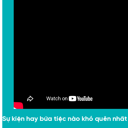
Sự kiện hay bữa tiệc nào khó quên nhấ