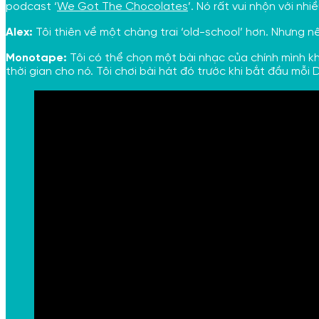
podcast ‘
We Got The Chocolates
’. Nó rất vui nhộn với nh
Alex:
Tôi thiên về một chàng trai ‘old-school’ hơn. Nhưng n
Monotape:
Tôi có thể chọn một bài nhạc của chính mình 
thời gian cho nó. Tôi chơi bài hát đó trước khi bắt đầu mỗi 