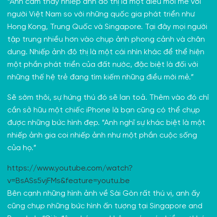
“Anh cảm thấy nhiếp ảnh đô thị là một điều mới mẻ với
người Việt Nam so với những quốc gia phát triển như
Hong Kong, Trung Quốc và Singapore. Tại đây mọi người
tập trung nhiều hơn vào chụp ảnh phong cảnh và chân
dung. Nhiếp ảnh đô thị là một cái nhìn khác để thể hiện
một phần phát triển của đất nước, đặc biệt là đối với
những thế hệ trẻ đang tìm kiếm những điều mới mẻ.”
Sẽ sớm thôi, sự hứng thú đó sẽ lan toả. Thêm vào đó chỉ
cần sở hữu một chiếc iPhone là bạn cũng có thể chụp
được những bức hình đẹp. “Anh nghĩ sự khác biệt là một
nhiếp ảnh gia coi nhiếp ảnh như một phần cuộc sống
của họ.”
https://www.youtube.com/watch?
v=BsASs5vjFMs&feature=youtu.be
Bên cạnh những hình ảnh về Sài Gòn rất thú vị, anh ấy
cũng chụp những bức hình ấn tượng tại Singapore and