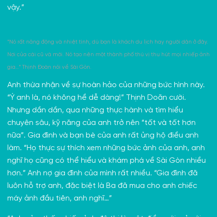
vậy.”
“Nó rất năng động và nhiệt tình, dù bạn là khách du lịch hay người dân ở đây.
Nơi của cái cũ và mới. Nó tạo nên một thành phố thú vị thu hút mọi nhiếp ảnh
gia…” Thịnh Đoàn nói về Sài Gòn.
Anh thừa nhận về sự hoàn hảo của những bức hình này.
“Ý anh là, nó không hề dễ dàng!” Thịnh Doãn cười.
Nhưng dần dần, qua những thực hành và tìm hiểu
chuyên sâu, kỹ năng của anh trở nên “tốt và tốt hơn
nữa”. Gia đình và bạn bè của anh rất ủng hộ điều anh
làm. “Họ thực sự thích xem những bức ảnh của anh, anh
nghĩ họ cũng có thể hiểu và khám phá về Sài Gòn nhiều
hơn.” Anh nợ gia đình của mình rất nhiều. “Gia đình đã
luôn hỗ trợ anh, đặc biệt là Ba đã mua cho anh chiếc
máy ảnh đầu tiên, anh nghĩ…”