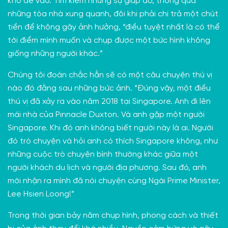
khó để vào. Tìm kiếm những sự giúp đỡ, thông qua
những tòa nhà xung quanh, đôi khi phải chi trả một chút
tiền để không gây ảnh hưởng, “điều tuyệt nhất là có thể
tới điểm mình muốn và chụp được một bức hình không
giống những người khác.”
Chúng tôi đoán chắc hẳn sẽ có một câu chuyện thú vị
nào đó đằng sau những bức ảnh. “Đúng vậy, một điều
thú vị đã xảy ra vào năm 2018 tại Singapore. Anh đi lên
mái nhà của Pinnacle Duxton. Và anh gặp một người
Singapore. Khi đó anh không biết người này là ai. Người
đó trò chuyện và hỏi anh có thích Singapore không, như
những cuộc trò chuyện bình thường khác giữa một
người khách du lịch và người địa phương. Sau đó, anh
mới nhận ra mình đã nói chuyện cùng Ngài
Prime Minister
,
Lee Hsien Loong!”
Trong thời gian bảy năm chụp hình, phong cách và thiết