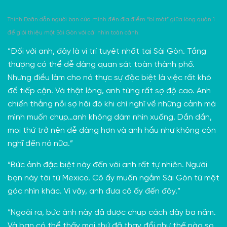
Thịnh Doãn dẫn người bạn của mình đến địa điểm “bí mật” giữa lòng quận 1
để giới thiệu một Sài Gòn với cái nhìn toàn cảnh.
“Đối với anh, đây là vị trí tuyệt nhất tại Sài Gòn. Tầng
thượng có thể dễ dàng quan sát toàn thành phố.
Nhưng điều làm cho nó thực sự đặc biệt là việc rất khó
để tiếp cận. Và thật lòng, anh từng rất sợ độ cao. Anh
chiến thắng nỗi sợ hãi đó khi chỉ nghĩ về những cảnh mà
mình muốn chụp…anh không dám nhìn xuống. Dần dần,
mọi thứ trở nên dễ dàng hơn và anh hầu như không còn
nghĩ đến nó nữa.”
“Bức ảnh đặc biệt này đến với anh rất tự nhiên. Người
bạn này tới từ Mexico. Cô ấy muốn ngắm Sài Gòn từ một
góc nhìn khác. Vì vậy, anh đưa cô ấy đến đây.”
“Ngoài ra, bức ảnh này đã được chụp cách đây ba năm.
Và bạn có thể thấy mọi thứ đã thay đổi như thế nào so