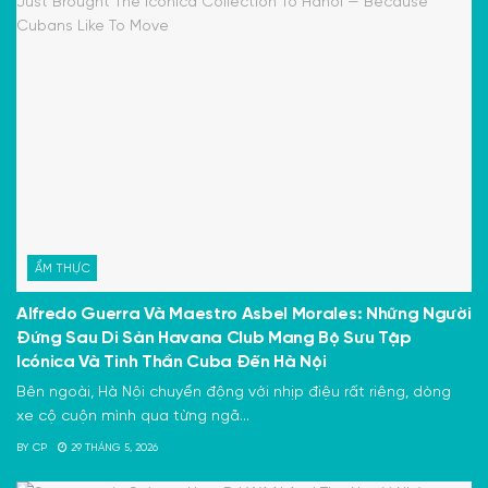
ẨM THỰC
Alfredo Guerra Và Maestro Asbel Morales: Những Người
Đứng Sau Di Sản Havana Club Mang Bộ Sưu Tập
Icónica Và Tinh Thần Cuba Đến Hà Nội
Bên ngoài, Hà Nội chuyển động với nhịp điệu rất riêng, dòng
xe cộ cuộn mình qua từng ngã...
BY
CP
29 THÁNG 5, 2026