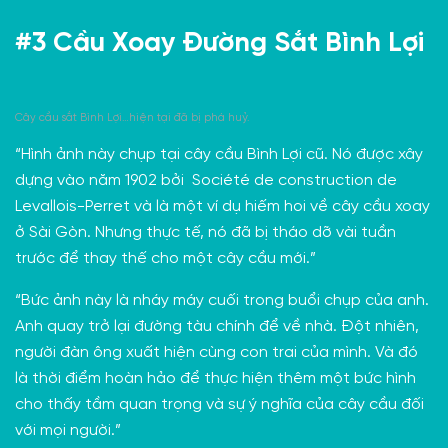
#3 Cầu Xoay Đường Sắt Bình Lợi
Cây cầu sắt Bình Lợi…hiện tại đã bị phá huỷ.
“Hình ảnh này chụp tại cây
cầu Bình Lợi
cũ. Nó được xây
dựng vào năm 1902 bởi
Société de construction de
Levallois-Perret
và là một ví dụ hiếm hoi về cây cầu xoay
ở Sài Gòn. Nhưng thực tế, nó đã bị tháo dỡ vài tuần
trước để thay thế cho một cây cầu mới.”
“Bức ảnh này là nháy máy cuối trong buổi chụp của anh.
Anh quay trở lại đường tàu chính để về nhà. Đột nhiên,
người đàn ông xuất hiện cùng con trai của mình. Và đó
là thời điểm hoàn hảo để thực hiện thêm một bức hình
cho thấy tầm quan trọng và sự ý nghĩa của cây cầu đối
với mọi người.”