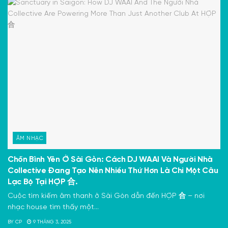
ÂM NHẠC
Chốn Bình Yên Ở Sài Gòn: Cách DJ WAAI Và Người Nhà
Collective Đang Tạo Nên Nhiều Thứ Hơn Là Chỉ Một Câu
Lạc Bộ Tại HỢP 合.
Cuộc tìm kiếm âm thanh ở Sài Gòn dẫn đến HỢP 合 – nơi
nhạc house tìm thấy một...
BY
CP
9 THÁNG 3, 2025