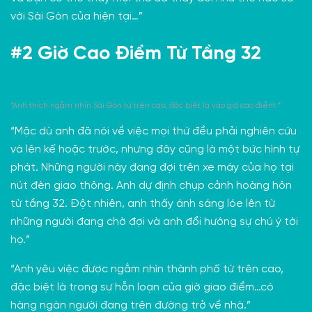
với Sài Gòn của hiện tại…”
#2 Giờ Cao Điểm Từ Tầng 32
“Anh thích ngắm nhìn Sài Gòn từ trên cao, đặc biệt là vào giờ cao điểm.”
“Mặc dù anh đã nói về việc mọi thứ đều phải nghiên cứu
và lên kế hoặc trước, nhưng đây cũng là một bức hình tự
phát. Những người này đang đợi trên xe máy của họ tại
nút đèn giao thông. Anh dự định chụp cảnh hoàng hôn
từ tầng 32. Đột nhiên, anh thấy ánh sáng lóe lên từ
những người đang chờ đợi và anh đổi hướng sự chú ý tới
họ.”
“Anh yêu việc được ngắm nhìn thành phố từ trên cao,
đặc biệt là trong sự hỗn loạn của giờ giao điểm…có
hàng ngàn người đang trên đường trở về nhà.”