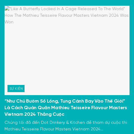
SỰ KIỆN
“Như Chú Bướm Sổ Lồng, Tung Cánh Bay Vào Thế Giới”
Là Cách Quán Quân Mathieu Teisseire Flavour Masters
Vietnam 2024 Thắng Cuộc
Chúng tôi đã đến Dot Drinkery & Kitchen để tham dự cuộc thi
Mathieu Teisseire Flavour Masters Vietnam 2024...