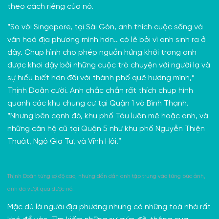
theo cách riêng của nó.
“So với Singapore, tại Sài Gòn, anh thích cuộc sống và
văn hoá địa phương mình hơn.. có lẽ bởi vì anh sinh ra ở
đây. Chụp hình cho phép nguồn hứng khởi trong anh
được khơi dậy bởi những cuộc trò chuyện với người lạ và
sự hiểu biết hơn đối với thành phố quê hương mình,”
Thịnh Doãn cười. Anh chắc chắn rất thích chụp hình
quanh các khu chung cư tại Quận 1 và Bình Thạnh.
“Nhưng bên cạnh đó, khu phố Tàu luôn mê hoặc anh, và
những căn hộ cũ tại Quận 5 như khu phố Nguyễn Thiện
Thuật, Ngô Gia Tư, và Vĩnh Hội.”
Thịnh Doãn từng sợ độ cao, nhưng dần dần anh tập trung vào từng bức ảnh,
anh đã vượt qua được nó.
Mặc dù là người địa phương nhưng có những toà nhà rất