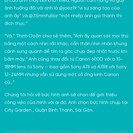
bị của ảnh thay đổi khá nhiều. Nguồn cảm hứng và gây
ảnh hưởng đối với anh là
@joez19
“vì sự sáng tạo của
anh ấy” và
@35mmfullsiz
“một nhiếp ảnh gia thành thị
đích thực.”
“Và,” Thịnh Doãn chia sẻ thêm, “Anh ấy quan sát mọi thứ
bằng một cách nhìn rất khác, cẩn thận nhìn nhận khung
cảnh xung quanh để tìm ra góc chụp đẹp nhất trước khi
bấm máy.” Anh cũng thay đổi từ Canon 600D với a 10-
18MM lens từ Sony — bao gồm Sony A7II và A7RII với Sony
12-24MM nhưng vẫn sử dụng một số ống kính Canon
cũ…”
Chúng tôi hỏi về bức hình anh sẽ chọn để giới thiệu
công việc của mình với ai đó. Anh chọn bức hình chụp tại
City Garden
, Quận Bình Thạnh, Sài Gòn.
“Sự tương phản giữa nông thôn và hiện đại trong một khung hình” Thịnh Doãn