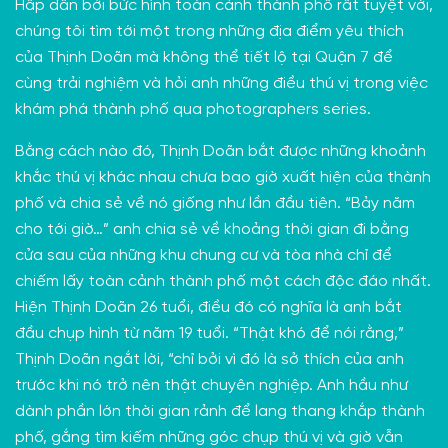
Hấp dẫn bởi bức hình toàn cảnh thành phố rất tuyệt vời,
chúng tôi tìm tới một trong những địa điểm yêu thích
của Thịnh Doãn mà không thể tiết lộ tại Quận 7 để
cùng trải nghiệm và hỏi anh những điều thú vị trong việc
khám phá thành phố qua
photographers series
.
Bằng cách nào đó, Thịnh Doãn bắt được những khoảnh
khắc thú vị khác nhau chưa bao giờ xuất hiện của thành
phố và chia sẻ về nó giống như lần đầu tiên. “Bảy năm
cho tới giờ…” anh chia sẻ về khoảng thời gian đi bằng
cửa sau của những khu chung cư và tòa nhà chỉ để
chiếm lấy toàn cảnh thành phố một cách độc đáo nhất.
Hiện Thịnh Doãn 26 tuổi, điều đó có nghĩa là anh bắt
đầu chụp hình từ năm 19 tuổi. “Thật khó để nói rằng,”
Thịnh Doãn ngắt lời, “chỉ bởi vì đó là sở thích của anh
trước khi nó trở nên thật chuyên nghiệp. Anh hầu như
dành phần lớn thời gian rảnh để lang thang khắp thành
phố, gắng tìm kiếm những góc chụp thú vị và giờ vẫn