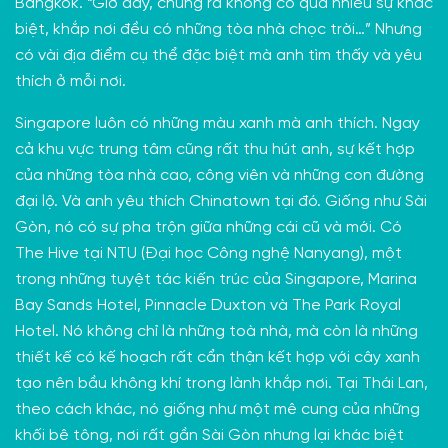
Bangkok. “Giờ đây, chúng ra không có quá nhiều sự khác
biệt, khắp nơi đều có những tòa nhà chọc trời…” Nhưng
có vài địa điểm cụ thể đặc biệt mà anh tìm thấy và yêu
thích ở mỗi nơi.
Singapore luôn có những màu xanh mà anh thích. Ngay
cả khu vực trung tâm cũng rất thu hút anh, sự kết hợp
của những tòa nhà cao, công viên và những con đường
đại lộ. Và anh yêu thích Chinatown tại đó. Giống như Sài
Gòn, nó có sự pha trộn giữa những cái cũ và mới. Có
The Hive tại NTU (Đại học Công nghệ Nanyang), một
trong
những tuyệt tác kiến trúc của Singapore
, Marina
Bay Sands Hotel,
Pinnacle Duxton
và The Park Royal
Hotel. Nó không chỉ là những toà nhà, mà còn là những
thiết kế có kế hoạch rất cẩn thận kết hợp với cây xanh
tạo nên bầu không khí trong lành khắp nơi. Tại Thái Lan,
theo cách khác, nó giống như một mê cung của những
khối bê tông, nơi rất gần Sài Gòn nhưng lại khác biệt